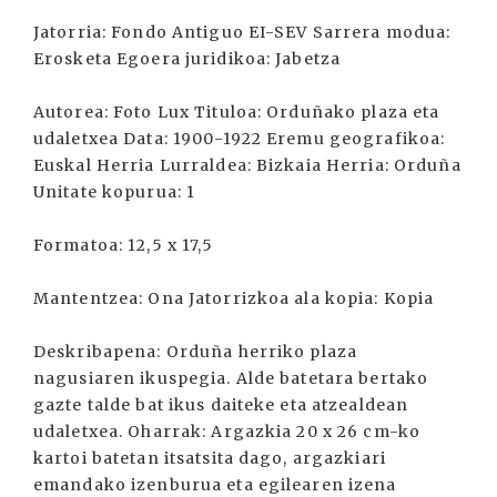
Jatorria: Fondo Antiguo EI-SEV Sarrera modua:
Erosketa Egoera juridikoa: Jabetza
Autorea: Foto Lux Tituloa: Orduñako plaza eta
udaletxea Data: 1900-1922 Eremu geografikoa:
Euskal Herria Lurraldea: Bizkaia Herria: Orduña
Unitate kopurua: 1
Formatoa: 12,5 x 17,5
Mantentzea: Ona Jatorrizkoa ala kopia: Kopia
Deskribapena: Orduña herriko plaza
nagusiaren ikuspegia. Alde batetara bertako
gazte talde bat ikus daiteke eta atzealdean
udaletxea. Oharrak: Argazkia 20 x 26 cm-ko
kartoi batetan itsatsita dago, argazkiari
emandako izenburua eta egilearen izena