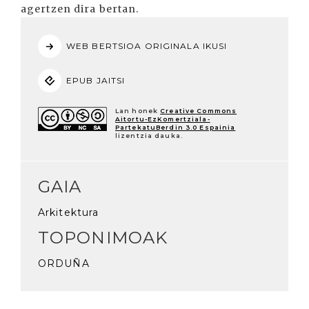
agertzen dira bertan.
WEB BERTSIOA ORIGINALA IKUSI
EPUB JAITSI
Lan honek
Creative Commons
Aitortu-EzKomertziala-
PartekatuBerdin 3.0 Espainia
lizentzia dauka.
GAIA
Arkitektura
TOPONIMOAK
ORDUÑA