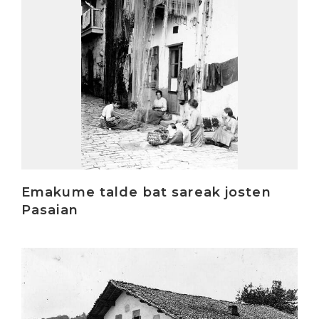
Emakume talde bat sareak josten
Pasaian
Irakurri