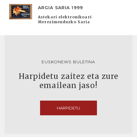
ARGIA SARIA 1999
Astekari elektronikoari
Merezimenduzko Saria
EUSKONEWS BULETINA
Harpidetu zaitez eta zure
emailean jaso!
HARPIDETU