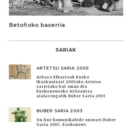
Betoñoko baserria
SARIAK
ARTETSU SARIA 2005
Arbaso Elkarteak Eusko
Ikaskuntzari 2005eko Artetsu
sarietako bat eman dio
Euskonewseko Artisautza
atalarengatik Buber Saria 2003
BUBER SARIA 2003
On line komunikabide onenari Buber
Saria 2003. Euskonews