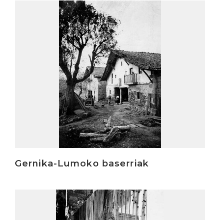
Irakurri
Gernika-Lumoko baserriak
Irakurri