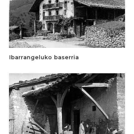
Ibarrangeluko baserria
Irakurri