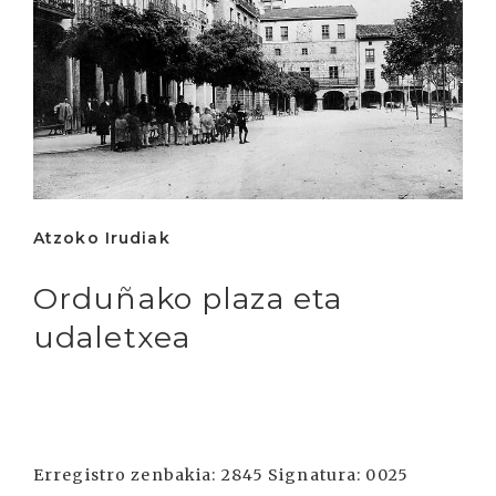
Atzoko Irudiak
Orduñako plaza eta
udaletxea
Erregistro zenbakia: 2845 Signatura: 0025