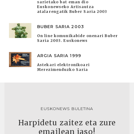
sarietako bat eman dio
Euskonewseko Artisautza
atalarengatik Buber Saria 2003
BUBER SARIA 2003
On line komunikabide onenari Buber
Saria 2003. Euskonews
ARGIA SARIA 1999
Astekari elektronikoari
Merezimenduzko Saria
EUSKONEWS BULETINA
Harpidetu zaitez eta zure
emailean jaso!