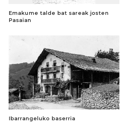
Emakume talde bat sareak josten
Pasaian
Irakurri
Ibarrangeluko baserria