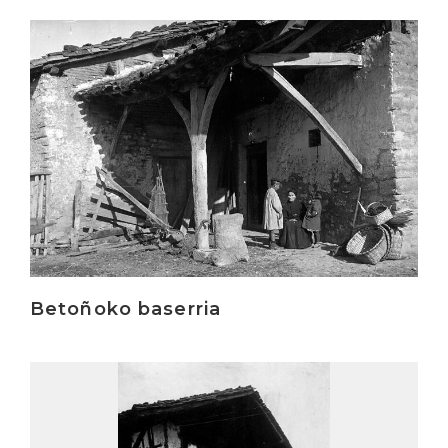
Irakurri
Betoñoko baserria
Irakurri