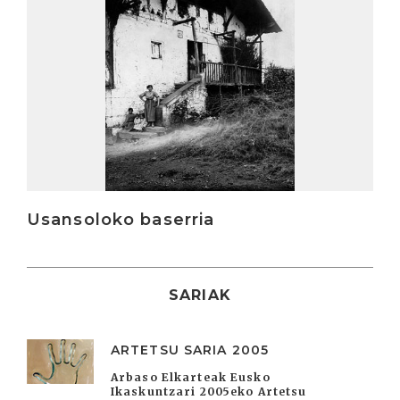
Usansoloko baserria
SARIAK
ARTETSU SARIA 2005
Arbaso Elkarteak Eusko
Ikaskuntzari 2005eko Artetsu