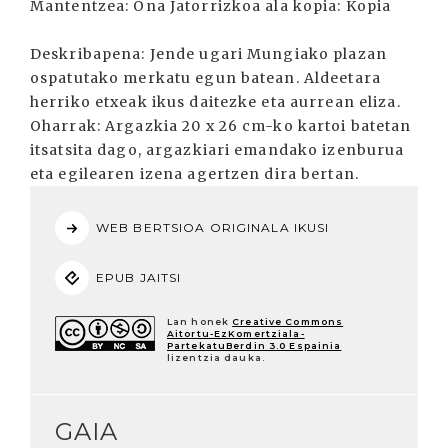
Mantentzea: Ona Jatorrizkoa ala kopia: Kopia
Deskribapena: Jende ugari Mungiako plazan
ospatutako merkatu egun batean. Aldeetara
herriko etxeak ikus daitezke eta aurrean eliza.
Oharrak: Argazkia 20 x 26 cm-ko kartoi batetan
itsatsita dago, argazkiari emandako izenburua
eta egilearen izena agertzen dira bertan.
WEB BERTSIOA ORIGINALA IKUSI
EPUB JAITSI
Lan honek
Creative Commons
Aitortu-EzKomertziala-
PartekatuBerdin 3.0 Espainia
lizentzia dauka.
GAIA