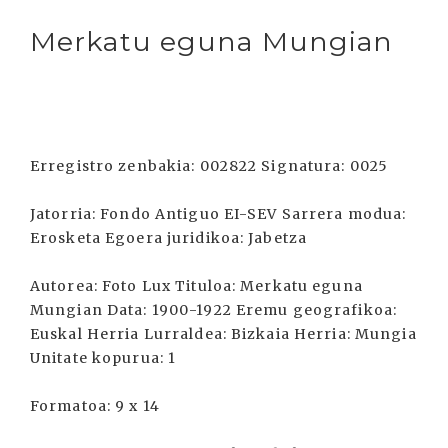
Merkatu eguna Mungian
Erregistro zenbakia: 002822 Signatura: 0025
Jatorria: Fondo Antiguo EI-SEV Sarrera modua:
Erosketa Egoera juridikoa: Jabetza
Autorea: Foto Lux Tituloa: Merkatu eguna
Mungian Data: 1900-1922 Eremu geografikoa:
Euskal Herria Lurraldea: Bizkaia Herria: Mungia
Unitate kopurua: 1
Formatoa: 9 x 14