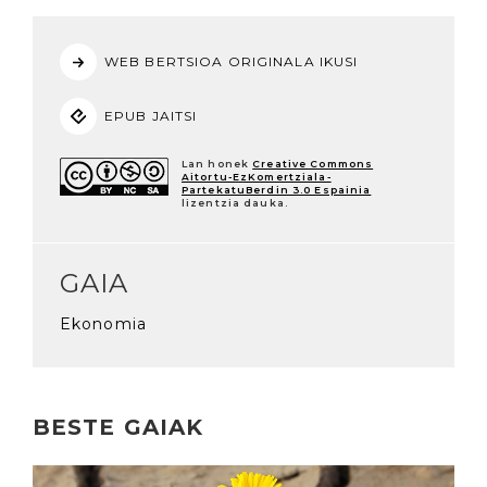
WEB BERTSIOA ORIGINALA IKUSI
EPUB JAITSI
Lan honek
Creative Commons
Aitortu-EzKomertziala-
PartekatuBerdin 3.0 Espainia
lizentzia dauka.
GAIA
Ekonomia
BESTE GAIAK
Irakurri