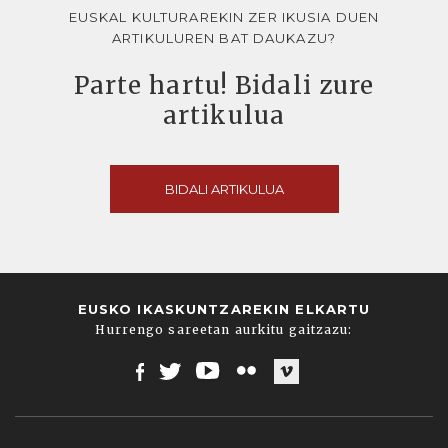
EUSKAL KULTURAREKIN ZER IKUSIA DUEN
ARTIKULUREN BAT DAUKAZU?
Parte hartu! Bidali zure
artikulua
BIDALI ARTIKULUA
EUSKO IKASKUNTZAREKIN ELKARTU
Hurrengo sareetan aurkitu gaitzazu:
Facebook
Twitter
Youtube
Flickr
Vimeo