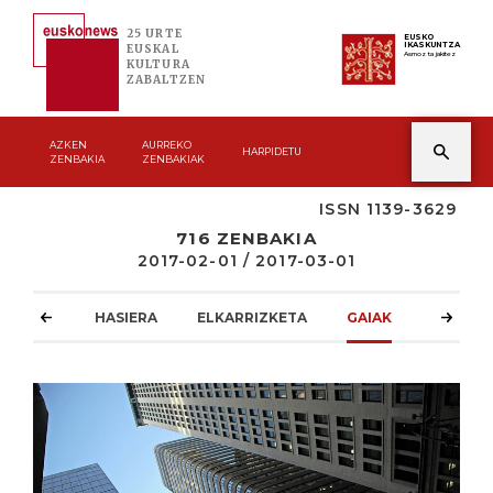
25 URTE
EUSKO
IKASKUNTZA
EUSKAL
Asmoz ta jakitez
KULTURA
ZABALTZEN
AZKEN
AURREKO
HARPIDETU
ZENBAKIA
ZENBAKIAK
ISSN 1139-3629
716 ZENBAKIA
2017-02-01 / 2017-03-01
HASIERA
ELKARRIZKETA
GAIAK
ATZOKO