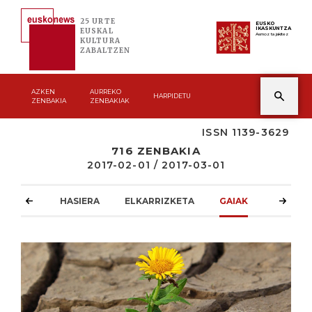
25 URTE
EUSKO
IKASKUNTZA
EUSKAL
Asmoz ta jakitez
KULTURA
ZABALTZEN
AZKEN
AURREKO
HARPIDETU
ZENBAKIA
ZENBAKIAK
ISSN 1139-3629
716 ZENBAKIA
2017-02-01 / 2017-03-01
HASIERA
ELKARRIZKETA
GAIAK
ATZOKO