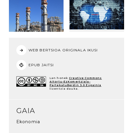
WEB BERTSIOA ORIGINALA IKUSI
EPUB JAITSI
Lan honek
Creative Commons
Aitortu-EzKomertziala-
PartekatuBerdin 3.0 Espainia
lizentzia dauka.
GAIA
Ekonomia