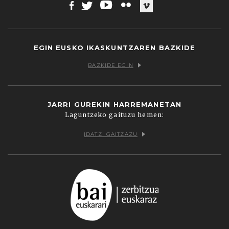
Facebook
Twitter
Youtube
Flickr
Vimeo
EGIN EUSKO IKASKUNTZAREN BAZKIDE
BAZKIDE EGIN
JARRI GUREKIN HARREMANETAN
Laguntzeko gaituzu hemen:
IDATZI GAITZAZU