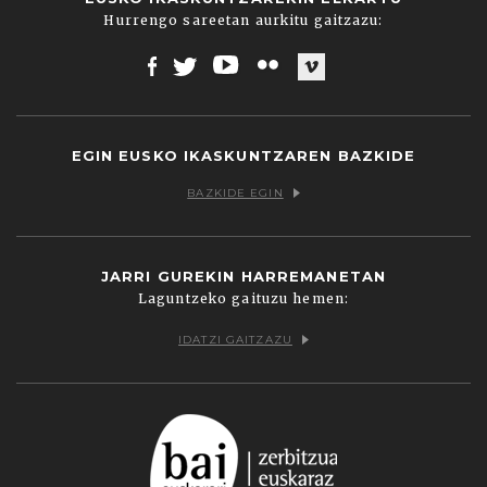
Hurrengo sareetan aurkitu gaitzazu:
Facebook
Twitter
Youtube
Flickr
Vimeo
EGIN EUSKO IKASKUNTZAREN BAZKIDE
BAZKIDE EGIN
JARRI GUREKIN HARREMANETAN
Laguntzeko gaituzu hemen:
IDATZI GAITZAZU