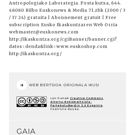
WEB BERTSIOA ORIGINALA IKUSI
Lan honek
Creative Commons
Aitortu-EzKomertziala-
PartekatuBerdin 3.0 Espainia
lizentzia dauka.
GAIA