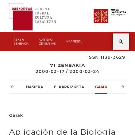
25 URTE
EUSKO
IKASKUNTZA
EUSKAL
Asmoz ta jakitez
KULTURA
ZABALTZEN
AZKEN
AURREKO
HARPIDETU
ZENBAKIA
ZENBAKIAK
ISSN 1139-3629
71 ZENBAKIA
2000-03-17 / 2000-03-24
HASIERA
ELKARRIZKETA
GAIAK
ATZOKO
Gaiak
Aplicación de la Biología