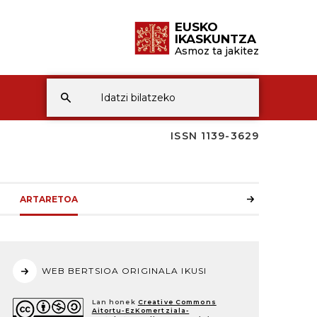
EUSKO
IKASKUNTZA
Asmoz ta jakitez
ISSN 1139-3629
ARTARETOA
WEB BERTSIOA ORIGINALA IKUSI
Lan honek
Creative Commons
Aitortu-EzKomertziala-