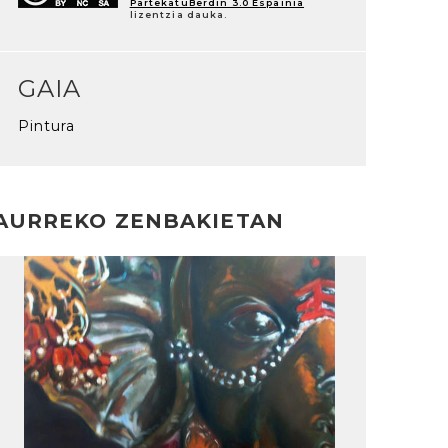
PartekatuBerdin 3.0 Espainia
lizentzia dauka.
GAIA
Pintura
AURREKO ZENBAKIETAN
rakurri