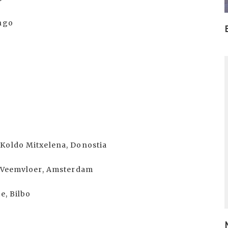
ango
I
 Koldo Mitxelena, Donostia
a Veemvloer, Amsterdam
e, Bilbo