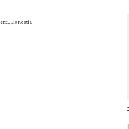
I
xerri, Donostia
I