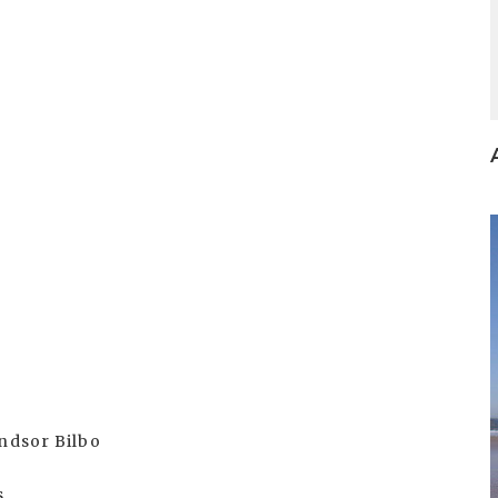
I
indsor Bilbo
s