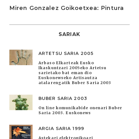
Miren Gonzalez Goikoetxea: Pintura
SARIAK
ARTETSU SARIA 2005
Arbaso Elkarteak Eusko
Ikaskuntzari 2005eko Artetsu
sarietako bat eman dio
Euskonewseko Artisautza
atalarengatik Buber Saria 2003
BUBER SARIA 2003
On line komunikabide onenari Buber
Saria 2003. Euskonews
ARGIA SARIA 1999
Astekari elektronikoari