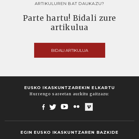
ARTIKULUREN BAT DAUKAZU?
Parte hartu! Bidali zure
artikulua
BIDALI ARTIKULUA
EUSKO IKASKUNTZAREKIN ELKARTU
Hurrengo sareetan aurkitu gaitzazu:
Facebook
Twitter
Youtube
Flickr
Vimeo
EGIN EUSKO IKASKUNTZAREN BAZKIDE