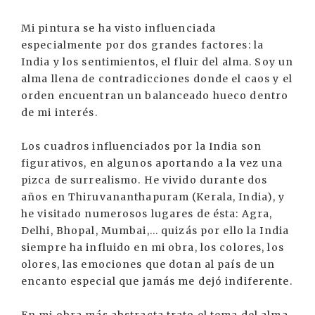
Mi pintura se ha visto influenciada
especialmente por dos grandes factores: la
India y los sentimientos, el fluir del alma. Soy un
alma llena de contradicciones donde el caos y el
orden encuentran un balanceado hueco dentro
de mi interés.
Los cuadros influenciados por la India son
figurativos, en algunos aportando a la vez una
pizca de surrealismo. He vivido durante dos
años en Thiruvananthapuram (Kerala, India), y
he visitado numerosos lugares de ésta: Agra,
Delhi, Bhopal, Mumbai,... quizás por ello la India
siempre ha influido en mi obra, los colores, los
olores, las emociones que dotan al país de un
encanto especial que jamás me dejó indiferente.
En mi obra más abstracta trato el tema del alma,