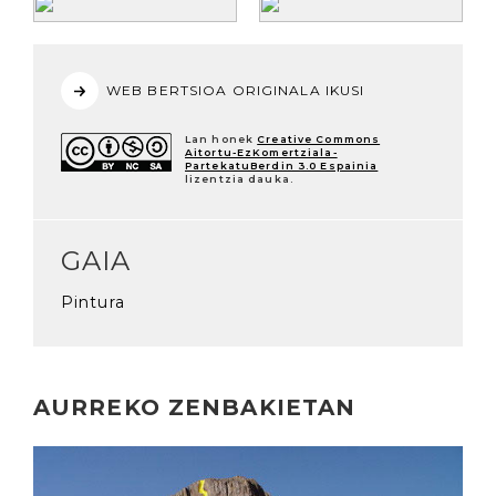
WEB BERTSIOA ORIGINALA IKUSI
Lan honek
Creative Commons
Aitortu-EzKomertziala-
PartekatuBerdin 3.0 Espainia
lizentzia dauka.
GAIA
Pintura
AURREKO ZENBAKIETAN
Irakurri