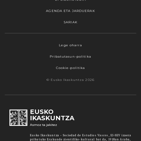
AGENDA ETA JARDUERAK
SARIAK
Webgune honek cookieak erabiltzen ditu,
Lege oharra
propioak zein hirugarrenenak. Hautatu
Pribatutasun-politika
nabigatzeko nahiago duzun cookie aukera.
Guztiz desaktibatzea ere hauta dezakezu.
Cookie-politika
Cookie batzuk blokeatu nahi badituzu, egin klik
© Eusko Ikaskuntza 2026
"konfigurazioa" aukeran. "Onartzen dut" botoia
sakatuz gero, aipatutako cookieak eta gure
cookie politika onartzen duzula adierazten ari
zara. Sakatu
Irakurri gehiago
lotura informazio
EUSKO
gehiago lortzeko.
IKASKUNTZA
Asmoz ta jakitez
Onartu
Eusko Ikaskuntza - Sociedad de Estudios Vascos, EI-SEV izaera
pribatuko Erakunde zientifiko-kultural bat da, 1918an Araba,