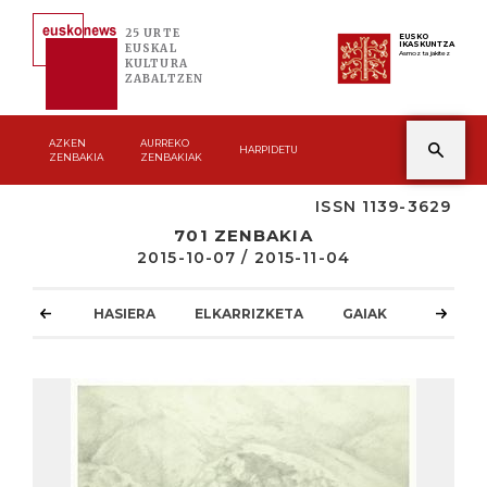
25 URTE
EUSKO
IKASKUNTZA
EUSKAL
Asmoz ta jakitez
KULTURA
ZABALTZEN
AZKEN
AURREKO
HARPIDETU
ZENBAKIA
ZENBAKIAK
ISSN 1139-3629
701 ZENBAKIA
2015-10-07 / 2015-11-04
HASIERA
ELKARRIZKETA
GAIAK
ATZOKO