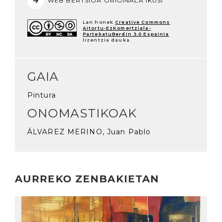
WEB BERTSIOA ORIGINALA IKUSI
Lan honek
Creative Commons
Aitortu-EzKomertziala-
PartekatuBerdin 3.0 Espainia
lizentzia dauka.
GAIA
Pintura
ONOMASTIKOAK
ÁLVAREZ MERINO, Juan Pablo
AURREKO ZENBAKIETAN
Irakurri