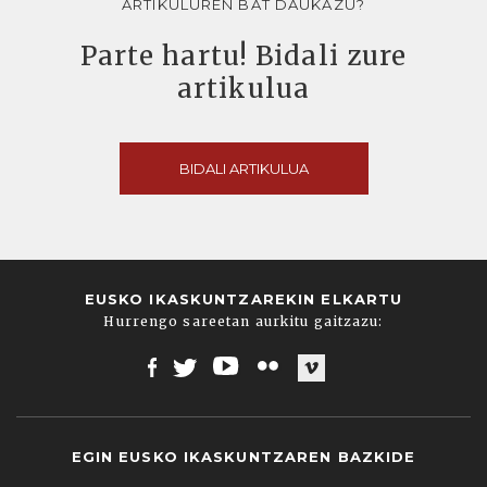
ARTIKULUREN BAT DAUKAZU?
Parte hartu! Bidali zure
artikulua
BIDALI ARTIKULUA
EUSKO IKASKUNTZAREKIN ELKARTU
Hurrengo sareetan aurkitu gaitzazu:
Facebook
Twitter
Youtube
Flickr
Vimeo
EGIN EUSKO IKASKUNTZAREN BAZKIDE