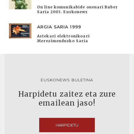
On line komunikabide onenari Buber
Saria 2003. Euskonews
ARGIA SARIA 1999
Astekari elektronikoari
Merezimenduzko Saria
EUSKONEWS BULETINA
Harpidetu zaitez eta zure
emailean jaso!
HARPIDETU