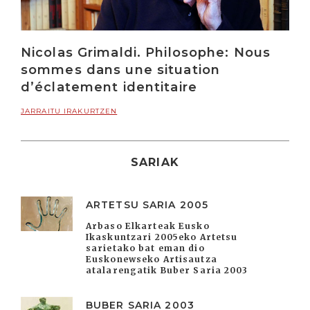
Nicolas Grimaldi. Philosophe: Nous
sommes dans une situation
d’éclatement identitaire
JARRAITU IRAKURTZEN
SARIAK
ARTETSU SARIA 2005
Arbaso Elkarteak Eusko
Ikaskuntzari 2005eko Artetsu
sarietako bat eman dio
Euskonewseko Artisautza
atalarengatik Buber Saria 2003
BUBER SARIA 2003