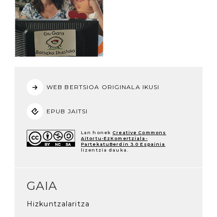
WEB BERTSIOA ORIGINALA IKUSI
EPUB JAITSI
Lan honek
Creative Commons
Aitortu-EzKomertziala-
PartekatuBerdin 3.0 Espainia
lizentzia dauka.
GAIA
Hizkuntzalaritza