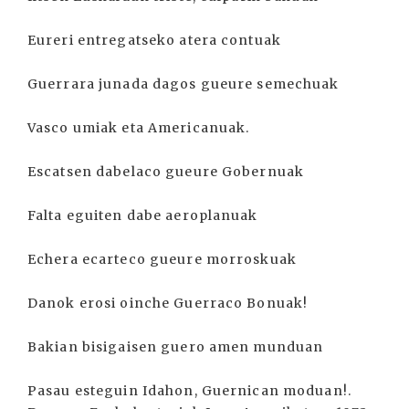
Eureri entregatseko atera contuak
Guerrara junada dagos gueure semechuak
Vasco umiak eta Americanuak.
Escatsen dabelaco gueure Gobernuak
Falta eguiten dabe aeroplanuak
Echera ecarteco gueure morroskuak
Danok erosi oinche Guerraco Bonuak!
Bakian bisigaisen guero amen munduan
Pasau esteguin Idahon, Guernican moduan!.