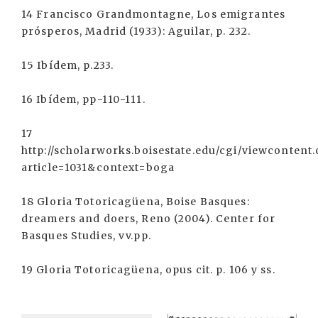
14 Francisco Grandmontagne, Los emigrantes
prósperos, Madrid (1933): Aguilar, p. 232.
15 Ibídem, p.233.
16 Ibídem, pp-110-111.
17
http://scholarworks.boisestate.edu/cgi/viewcontent.
article=1031&context=boga
18 Gloria Totoricagüena, Boise Basques:
dreamers and doers, Reno (2004). Center for
Basques Studies, vv.pp.
19 Gloria Totoricagüena, opus cit. p. 106 y ss.