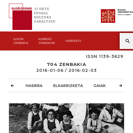
25 URTE
EUSKO
IKASKUNTZA
EUSKAL
Asmoz ta jakitez
KULTURA
ZABALTZEN
AZKEN
AURREKO
HARPIDETU
ZENBAKIA
ZENBAKIAK
ISSN 1139-3629
704 ZENBAKIA
2016-01-06 / 2016-02-03
HASIERA
ELKARRIZKETA
GAIAK
ATZOKO