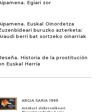
Aipamena. Egiari zor
rakurri
Aipamena. Euskal Oinordetza
Zuzenbideari buruzko azterketa:
Araudi berri bat sortzeko oinarriak
rakurri
Reseña. Historia de la prostitución
en Euskal Herria
ARGIA SARIA 1999
Astekari elektronikoari