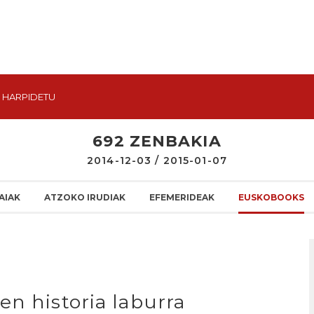
HARPIDETU
692 ZENBAKIA
2014-12-03 / 2015-01-07
AIAK
ATZOKO IRUDIAK
EFEMERIDEAK
EUSKOBOOKS
en historia laburra