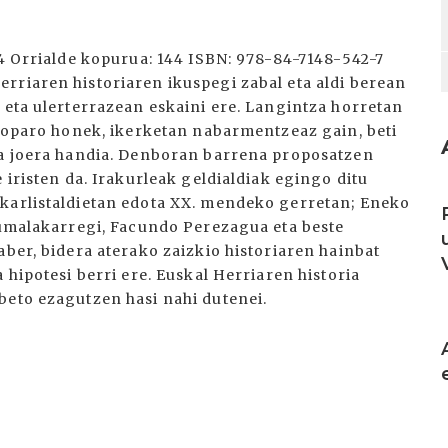
14 Orrialde kopurua: 144 ISBN: 978-84-7148-542-7
rriaren historiaren ikuspegi zabal eta aldi berean
 eta ulerterrazean eskaini ere. Langintza horretan
e oparo honek, ikerketan nabarmentzeaz gain, beti
ta joera handia. Denboran barrena proposatzen
 iristen da. Irakurleak geldialdiak egingo ditu
I
 karlistaldietan edota XX. mendeko gerretan; Eneko
 Zumalakarregi, Facundo Perezagua eta beste
aber, bidera aterako zaizkio historiaren hainbat
 hipotesi berri ere. Euskal Herriaren historia
beto ezagutzen hasi nahi dutenei.
I
I