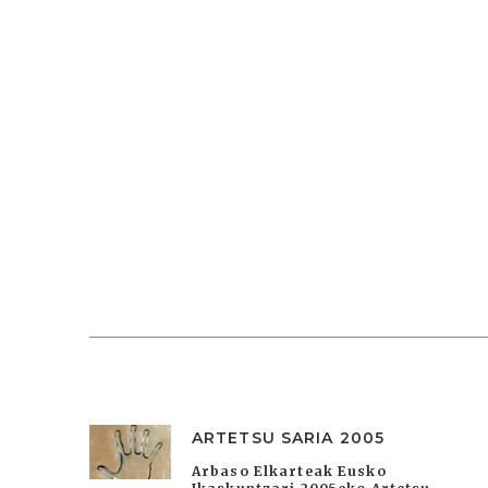
ARTETSU SARIA 2005
Arbaso Elkarteak Eusko