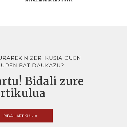
Merezimenduzko Saria
URAREKIN ZER IKUSIA DUEN
LUREN BAT DAUKAZU?
rtu! Bidali zure
artikulua
BIDALI ARTIKULUA