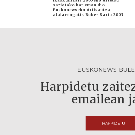
Ikaskuntzari 2005eko Artetsu
sarietako bat eman dio
Euskonewseko Artisautza
atalarengatik Buber Saria 2003
EUSKONEWS BULE
Harpidetu zaitez
emailean j
HARPIDETU