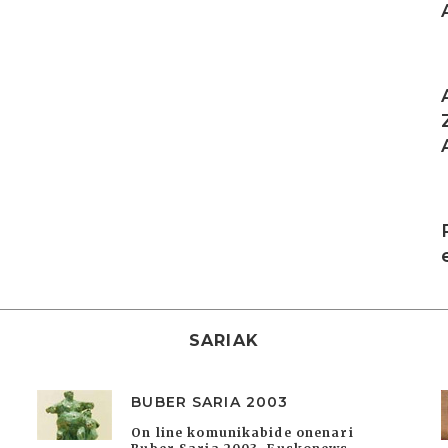
I
I
SARIAK
BUBER SARIA 2003
On line komunikabide onenari