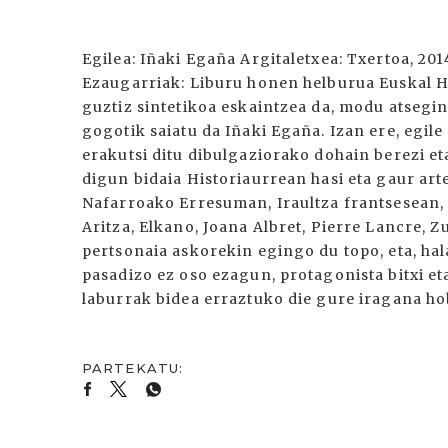
Egilea: Iñaki Egaña Argitaletxea: Txertoa, 20
Ezaugarriak: Liburu honen helburua Euskal He
guztiz sintetikoa eskaintzea da, modu atsegin
gogotik saiatu da Iñaki Egaña. Izan ere, egil
erakutsi ditu dibulgaziorako dohain berezi e
digun bidaia Historiaurrean hasi eta gaur arte
Nafarroako Erresuman, Iraultza frantsesean,
Aritza, Elkano, Joana Albret, Pierre Lancre,
pertsonaia askorekin egingo du topo, eta, hal
pasadizo ez oso ezagun, protagonista bitxi eta
laburrak bidea erraztuko die gure iragana ho