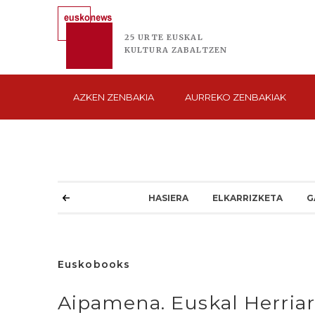
25 URTE
EUSKAL
KULTURA
ZABALTZEN
AZKEN
ZENBAKIA
AURREKO
ZENBAKIAK
HASIERA
ELKARRIZKETA
G
Euskobooks
Aipamena. Euskal Herriar