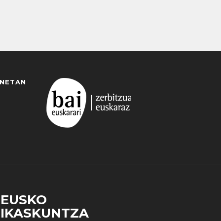
ANETAN
EUSKO
IKASKUNTZA
 duzun cookie aukera. Guztiz desaktibatzea ere