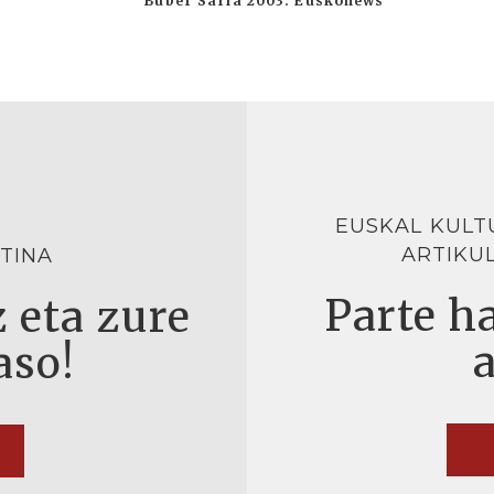
Buber Saria 2003. Euskonews
EUSKAL KULT
ARTIKU
TINA
Parte ha
 eta zure
aso!