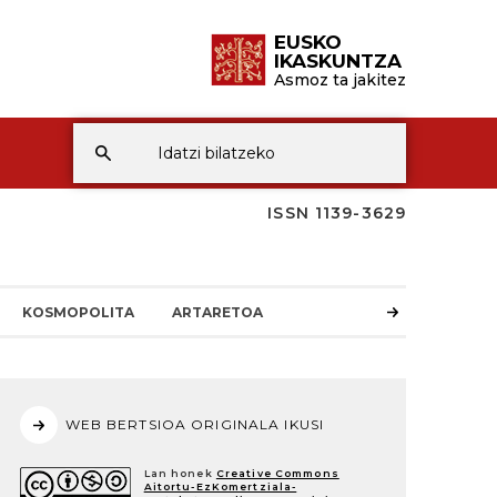
EUSKO
IKASKUNTZA
Asmoz ta jakitez
ISSN 1139-3629
KOSMOPOLITA
ARTARETOA
WEB BERTSIOA ORIGINALA IKUSI
Lan honek
Creative Commons
Aitortu-EzKomertziala-