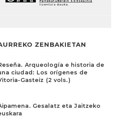
PartekatuBerdin 3.0 Espainia
lizentzia dauka.
AURREKO ZENBAKIETAN
rakurri
Reseña. Arqueología e historia de
una ciudad: Los orígenes de
Vitoria-Gasteiz (2 vols.)
rakurri
Aipamena. Gesalatz eta Jaitzeko
euskara
rakurri