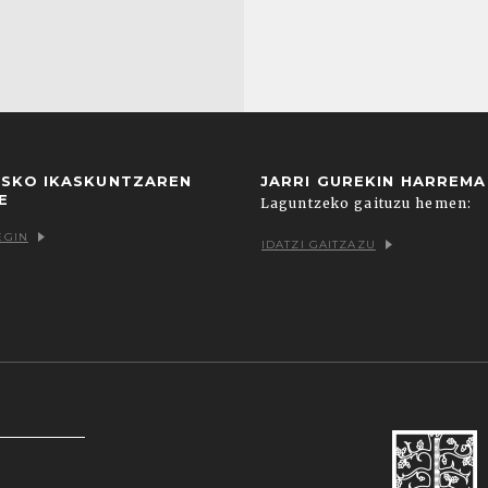
USKO IKASKUNTZAREN
JARRI GUREKIN HARREM
E
Laguntzeko gaituzu hemen:
EGIN
IDATZI GAITZAZU
k zein hirugarrenenak. Hautatu nabigatzeko nahiago