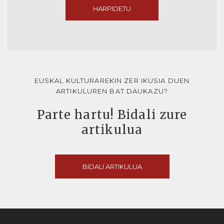
HARPIDETU
EUSKAL KULTURAREKIN ZER IKUSIA DUEN
ARTIKULUREN BAT DAUKAZU?
Parte hartu! Bidali zure
artikulua
BIDALI ARTIKULUA