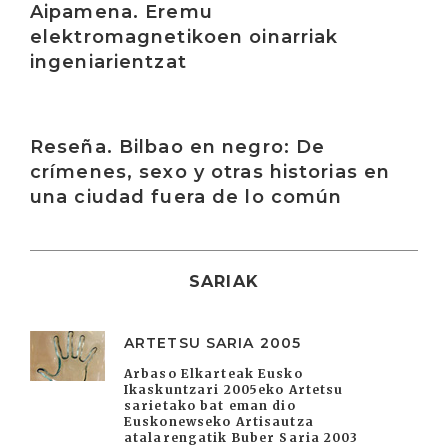
Aipamena. Eremu
elektromagnetikoen oinarriak
ingeniarientzat
Irakurri
Reseña. Bilbao en negro: De
crímenes, sexo y otras historias en
una ciudad fuera de lo común
SARIAK
ARTETSU SARIA 2005
Arbaso Elkarteak Eusko
Ikaskuntzari 2005eko Artetsu
sarietako bat eman dio
Euskonewseko Artisautza
atalarengatik Buber Saria 2003