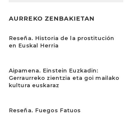
AURREKO ZENBAKIETAN
Irakurri
Reseña. Historia de la prostitución
en Euskal Herria
Irakurri
Aipamena. Einstein Euzkadin:
Gerraurreko zientzia eta goi mailako
kultura euskaraz
Irakurri
Reseña. Fuegos Fatuos
Irakurri