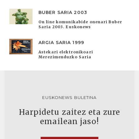
BUBER SARIA 2003
On line komunikabide onenari Buber
Saria 2003. Euskonews
ARGIA SARIA 1999
Astekari elektronikoari
Merezimenduzko Saria
EUSKONEWS BULETINA
Harpidetu zaitez eta zure
emailean jaso!