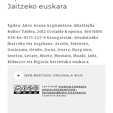
Jaitzeko euskara
Egilea: Aitor Arana Argitaletxea: Altaffaylla
Kultur Taldea, 2012 Orrialde kopurua: 160 ISBN:
978-84-9375-227-9 Ezaugarriak: Gesalatzeko
ibarreko eta Argiñano, Arzotz, Estenotz,
Garisoain, Genbe, Iruxo, Irurre, Iturgoien,
Izurtzu, Lerate, Muetz, Muniain, Muzki, Jaitz,
Bidaurre eta Biguria herrietako euskara.
WEB BERTSIOA ORIGINALA IKUSI
Lan honek
Creative Commons
Aitortu-EzKomertziala-
PartekatuBerdin 3.0 Espainia
lizentzia dauka.