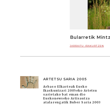
Bularretik Mintz
JARRAITU IRAKURTZEN
ARTETSU SARIA 2005
Arbaso Elkarteak Eusko
Ikaskuntzari 2005eko Artetsu
sarietako bat eman dio
Euskonewseko Artisautza
atalarengatik Buber Saria 2003