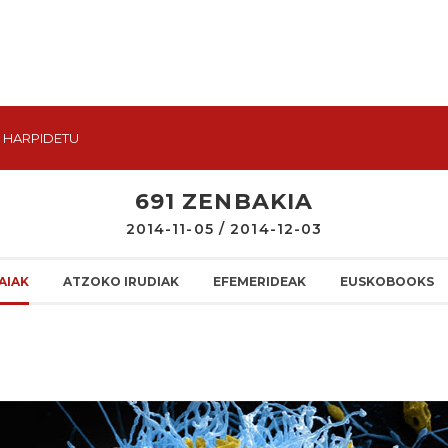
HARPIDETU
691 ZENBAKIA
2014-11-05 / 2014-12-03
AIAK
ATZOKO IRUDIAK
EFEMERIDEAK
EUSKOBOOKS