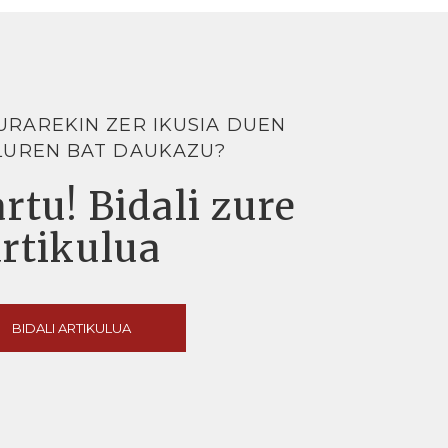
URAREKIN ZER IKUSIA DUEN
LUREN BAT DAUKAZU?
rtu! Bidali zure
artikulua
BIDALI ARTIKULUA