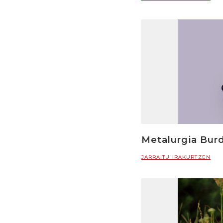
Metalurgia Bur
JARRAITU IRAKURTZEN