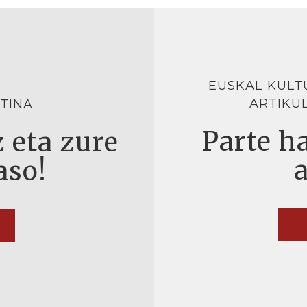
EUSKAL KULT
ARTIKU
TINA
Parte ha
 eta zure
aso!