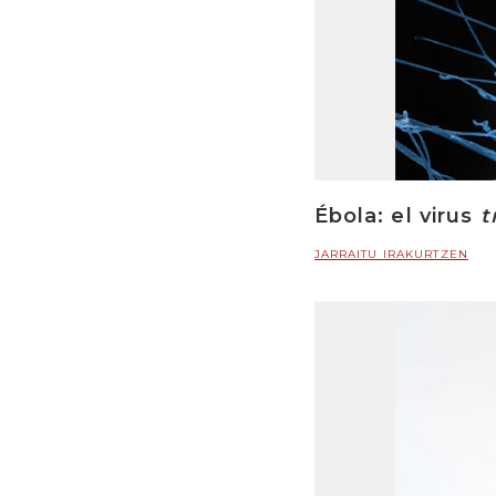
Ébola: el virus
t
JARRAITU IRAKURTZEN