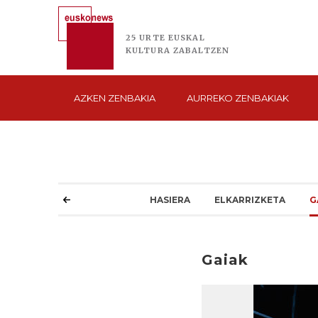
25 URTE
EUSKAL
KULTURA
ZABALTZEN
AZKEN
ZENBAKIA
AURREKO
ZENBAKIAK
HASIERA
ELKARRIZKETA
G
Gaiak