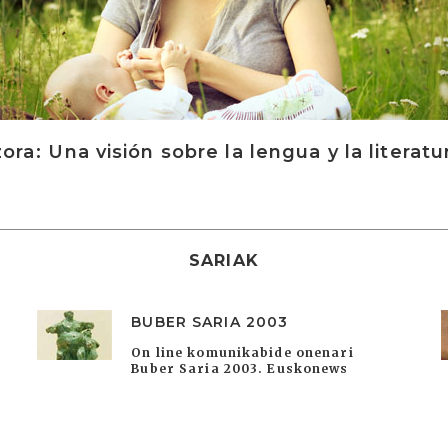
ora: Una visión sobre la lengua y la literatur
SARIAK
BUBER SARIA 2003
On line komunikabide onenari
Buber Saria 2003. Euskonews