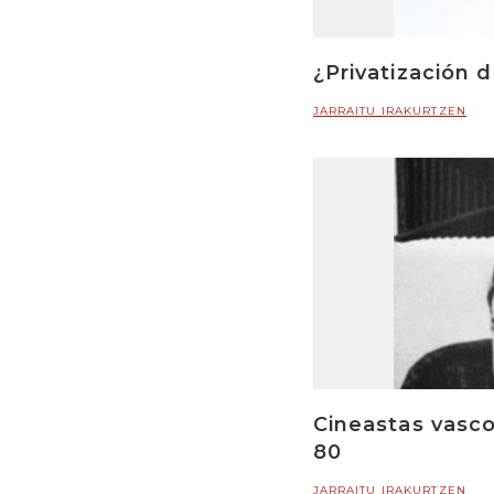
¿Privatización 
JARRAITU IRAKURTZEN
Cineastas vasco
80
JARRAITU IRAKURTZEN