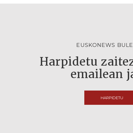
EUSKONEWS BULE
Harpidetu zaitez
emailean j
HARPIDETU