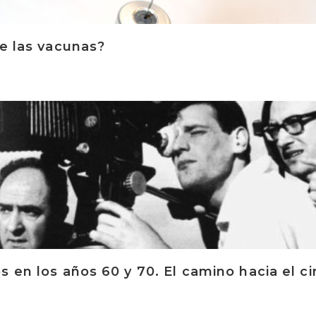
de las vacunas?
s en los años 60 y 70. El camino hacia el c