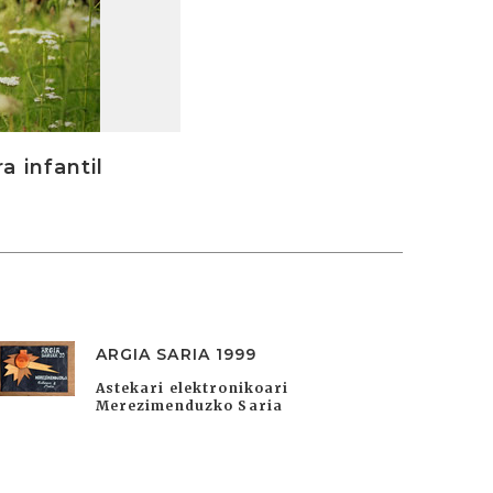
a infantil
ARGIA SARIA 1999
Astekari elektronikoari
Merezimenduzko Saria