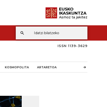
EUSKO
IKASKUNTZA
Asmoz ta jakitez
ISSN 1139-3629
KOSMOPOLITA
ARTARETOA