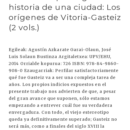
historia de una ciudad: Los
orígenes de Vitoria-Gasteiz
(2 vols.)
Egileak: Agustín Azkarate Garai-Olaun, José
Luis Solaun Bustinza Argitaletxea: UPV/EHU,
2014 Orrialde kopurua: 726 ISBN: 978-84-9860-
908-0 Ezaugarriak: Perfilar satisfactoriamente
qué fue Gasteiz va a ser una compleja tarea de
años. Los propios indicios expuestos en el
presente trabajo nos advierten de que, a pesar
del gran avance que suponen, sólo estamos
empezando a entrever cuál fue su verdadera
envergadura. Con todo, el viejo estereotipo
queda ya definitivamente superado; Gasteiz no
será más, como a finales del siglo XVIII la