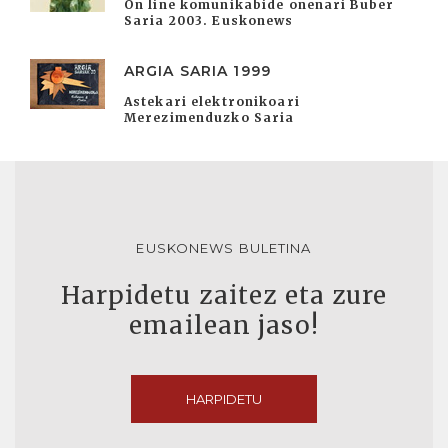
On line komunikabide onenari Buber
Saria 2003. Euskonews
ARGIA SARIA 1999
Astekari elektronikoari
Merezimenduzko Saria
EUSKONEWS BULETINA
Harpidetu zaitez eta zure
emailean jaso!
HARPIDETU