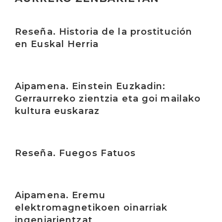
Irakurri
Reseña. Historia de la prostitución
en Euskal Herria
Irakurri
Aipamena. Einstein Euzkadin:
Gerraurreko zientzia eta goi mailako
kultura euskaraz
Irakurri
Reseña. Fuegos Fatuos
Irakurri
Aipamena. Eremu
elektromagnetikoen oinarriak
ingeniarientzat