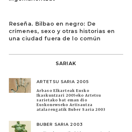
Irakurri
Reseña. Bilbao en negro: De
crímenes, sexo y otras historias en
una ciudad fuera de lo común
SARIAK
ARTETSU SARIA 2005
Arbaso Elkarteak Eusko
Ikaskuntzari 2005eko Artetsu
sarietako bat eman dio
Euskonewseko Artisautza
atalarengatik Buber Saria 2003
BUBER SARIA 2003