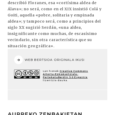
describió Floranes, esa «cortísima aldea de
Álava»; no será, como en el XIX insistió Colá y
Goiti, aquella «pobre, solitaria y empinada
aldea»; y tampoco será, como a principios del
siglo XX sugirió Serdán, «una aldea,
insignificante como muchas, de escasísimo
vecindario, sin otra característica que su
situación geográfica».
WEB BERTSIOA ORIGINALA IKUSI
Lan honek
Creative Commons
Aitortu-EzKomertziala-
PartekatuBerdin 3.0 Espainia
lizentzia dauka.
AURREKO ZENBAKIETAN