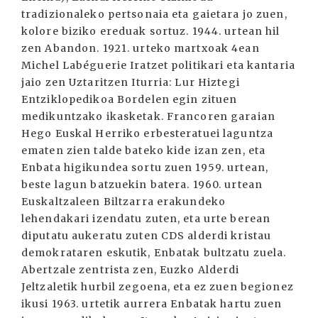
tradizionaleko pertsonaia eta gaietara jo zuen,
kolore biziko ereduak sortuz. 1944. urtean hil
zen Abandon. 1921. urteko martxoak 4ean
Michel Labéguerie Iratzet politikari eta kantaria
jaio zen Uztaritzen Iturria: Lur Hiztegi
Entziklopedikoa Bordelen egin zituen
medikuntzako ikasketak. Francoren garaian
Hego Euskal Herriko erbesteratuei laguntza
ematen zien talde bateko kide izan zen, eta
Enbata higikundea sortu zuen 1959. urtean,
beste lagun batzuekin batera. 1960. urtean
Euskaltzaleen Biltzarra erakundeko
lehendakari izendatu zuten, eta urte berean
diputatu aukeratu zuten CDS alderdi kristau
demokrataren eskutik, Enbatak bultzatu zuela.
Abertzale zentrista zen, Euzko Alderdi
Jeltzaletik hurbil zegoena, eta ez zuen begionez
ikusi 1963. urtetik aurrera Enbatak hartu zuen