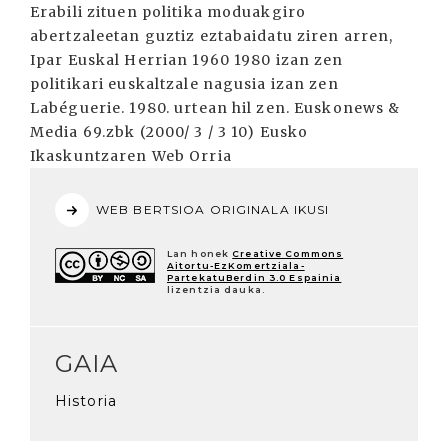
Erabili zituen politika moduakgiro
abertzaleetan guztiz eztabaidatu ziren arren,
Ipar Euskal Herrian 1960 1980 izan zen
politikari euskaltzale nagusia izan zen
Labéguerie. 1980. urtean hil zen. Euskonews &
Media 69.zbk (2000/ 3 / 3 10) Eusko
Ikaskuntzaren Web Orria
WEB BERTSIOA ORIGINALA IKUSI
Lan honek
Creative Commons
Aitortu-EzKomertziala-
PartekatuBerdin 3.0 Espainia
lizentzia dauka.
GAIA
Historia