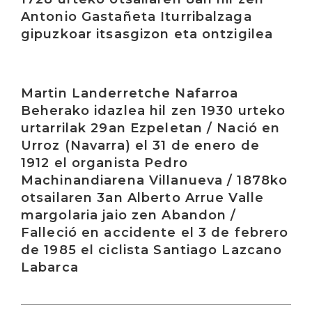
Antonio Gastañeta Iturribalzaga
gipuzkoar itsasgizon eta ontzigilea
Irakurri
Martin Landerretche Nafarroa
Beherako idazlea hil zen 1930 urteko
urtarrilak 29an Ezpeletan / Nació en
Urroz (Navarra) el 31 de enero de
1912 el organista Pedro
Machinandiarena Villanueva / 1878ko
otsailaren 3an Alberto Arrue Valle
margolaria jaio zen Abandon /
Falleció en accidente el 3 de febrero
de 1985 el ciclista Santiago Lazcano
Labarca