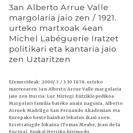
3an Alberto Arrue Valle
margolaria jaio zen / 1921.
urteko martxoak 4ean
Michel Labéguerie Iratzet
politikari eta kantaria jaio
zen Uztaritzen
Efemerideak: 2000/ 3 / 3 10 1878. urteko
martxoaren 3an Alberto Arrue Valle margolaria
jaio zen Iturria: Lur Hiztegi Entziklopedikoa
Margolari familia bateko anaia nagusia, Alberto
Arruek Madrilgo San Fernando Akademian eta
Europako beste hainbat lekutan ikasi zuen.
Erretratugile bikaina (Tomas Meabe, Juan de la
Encina), Euskal Herriko bizimodu