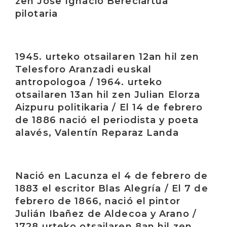
zen Jose Ignacio Bereciartua
pilotaria
Irakurri
1945. urteko otsailaren 12an hil zen
Telesforo Aranzadi euskal
antropologoa / 1964. urteko
otsailaren 13an hil zen Julian Elorza
Aizpuru politikaria / El 14 de febrero
de 1886 nació el periodista y poeta
alavés, Valentín Reparaz Landa
Irakurri
Nació en Lacunza el 4 de febrero de
1883 el escritor Blas Alegría / El 7 de
febrero de 1866, nació el pintor
Julián Ibañez de Aldecoa y Arano /
1728 urteko otsailaren 8an hil zen