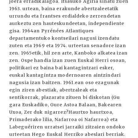
joera erradikalagoa. Itsasuko Agiria sinatu zuen
1963. urtean, baina erakunde abertzaleetatik
urrundu eta frantses erdialdeko zerrendetan
aurkeztu zen hauteskundeetan, independiente
gisa. 1964an Pyrénées Atlantiques
departamentuko kontseilari nagusi izendatu
zuten eta 1969 eta 1974. urteetan senadore izan
zen. 1965etik, hil zen arte, Kanboko alkatea izan
zen. Ospe handia izan zuen Euskal Herri osoan,
politikari ez baina bai kantagintzari esker,
euskal kantagintza modernoaren aintzindari
nagusia izan baitzen. 1961.ean oso ezagunak
egin ziren abestiak, abertzaleak eta
sentikorrak, plazaratu zituen bi diskotan (Gu
gara Euskadiko, Gure Astoa Balaan, Bakearen
Uxoa, Zer duk nigarrez?Haurtxo haurtxoa,
Primaderako lilia, Nafarroa oi Nafarroa) eta
Labeguériren urratsei jarraiki zitzaien ondoko
urteetan Hego Euskal Herriko abeslari berriak.