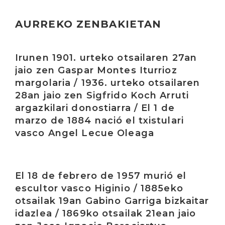
AURREKO ZENBAKIETAN
Irakurri
Irunen 1901. urteko otsailaren 27an
jaio zen Gaspar Montes Iturrioz
margolaria / 1936. urteko otsailaren
28an jaio zen Sigfrido Koch Arruti
argazkilari donostiarra / El 1 de
marzo de 1884 nació el txistulari
vasco Angel Lecue Oleaga
Irakurri
El 18 de febrero de 1957 murió el
escultor vasco Higinio / 1885eko
otsailak 19an Gabino Garriga bizkaitar
idazlea / 1869ko otsailak 21ean jaio