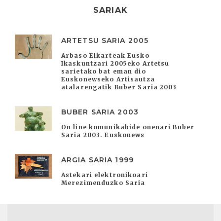
SARIAK
ARTETSU SARIA 2005
Arbaso Elkarteak Eusko
Ikaskuntzari 2005eko Artetsu
sarietako bat eman dio
Euskonewseko Artisautza
atalarengatik Buber Saria 2003
BUBER SARIA 2003
On line komunikabide onenari Buber
Saria 2003. Euskonews
ARGIA SARIA 1999
Astekari elektronikoari
Merezimenduzko Saria