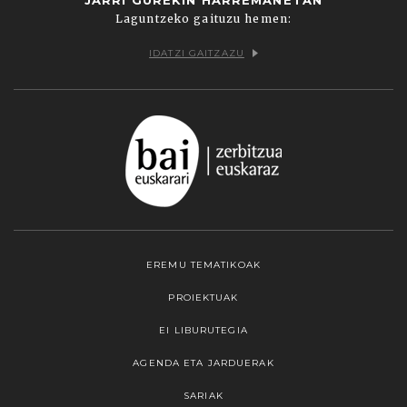
Laguntzeko gaituzu hemen:
IDATZI GAITZAZU
EREMU TEMATIKOAK
PROIEKTUAK
EI LIBURUTEGIA
AGENDA ETA JARDUERAK
SARIAK