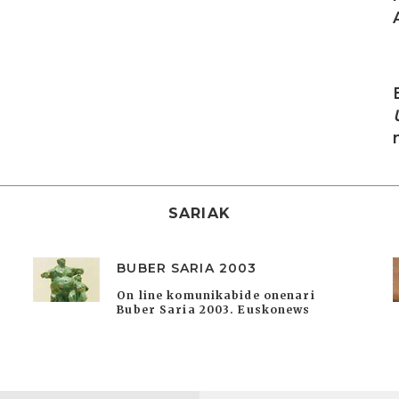
I
SARIAK
BUBER SARIA 2003
On line komunikabide onenari
Buber Saria 2003. Euskonews