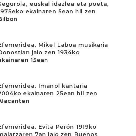
Segurola, euskal idazlea eta poeta,
1975eko ekainaren 5ean hil zen
Bilbon
rakurri
Efemeridea. Mikel Laboa musikaria
Donostian jaio zen 1934ko
ekainaren 15ean
rakurri
Efemeridea. Imanol kantaria
2004ko ekainaren 25ean hil zen
Alacanten
rakurri
Efemeridea. Evita Perón 1919ko
maiatzaren 7an jaio zen Buenos