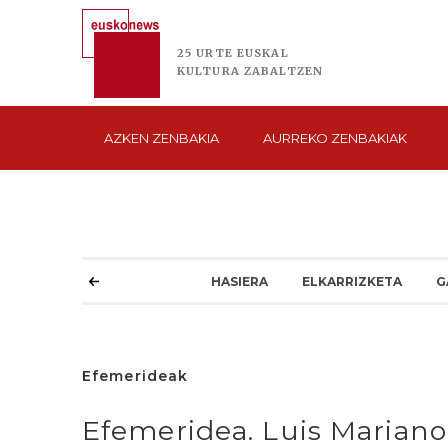
25 URTE
EUSKAL
KULTURA
ZABALTZEN
AZKEN
ZENBAKIA
AURREKO
ZENBAKIAK
HASIERA
ELKARRIZKETA
G
Efemerideak
Efemeridea. Luis Mariano,