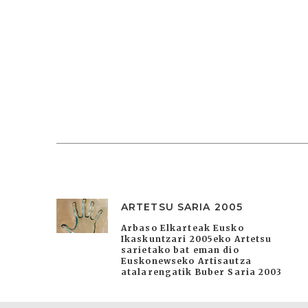
ARTETSU SARIA 2005
Arbaso Elkarteak Eusko
Ikaskuntzari 2005eko Artetsu
sarietako bat eman dio
Euskonewseko Artisautza
atalarengatik Buber Saria 2003