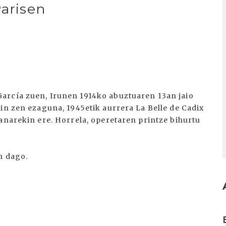
Parisen
arcía zuen, Irunen 1914ko abuztuaren 13an jaio
in zen ezaguna, 1945etik aurrera La Belle de Cadix
anarekin ere. Horrela, operetaren printze bihurtu
n dago.
I