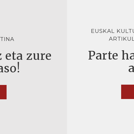
EUSKAL KULT
ARTIKU
TINA
Parte ha
 eta zure
aso!