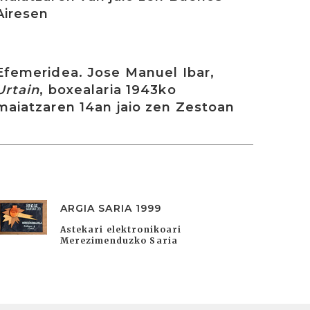
Airesen
rakurri
Efemeridea. Jose Manuel Ibar,
Urtain
, boxealaria 1943ko
maiatzaren 14an jaio zen Zestoan
ARGIA SARIA 1999
Astekari elektronikoari
Merezimenduzko Saria