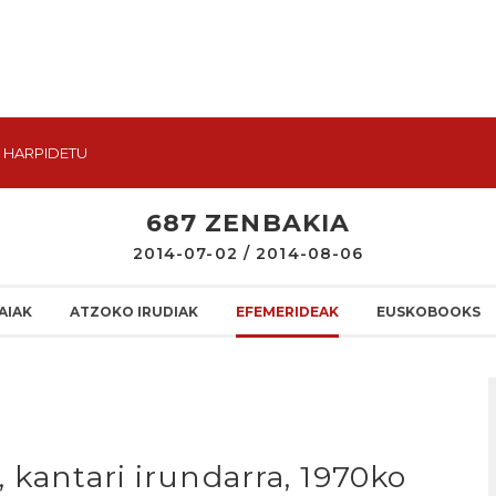
HARPIDETU
687 ZENBAKIA
2014-07-02 / 2014-08-06
AIAK
ATZOKO IRUDIAK
EFEMERIDEAK
EUSKOBOOKS
 kantari irundarra, 1970ko