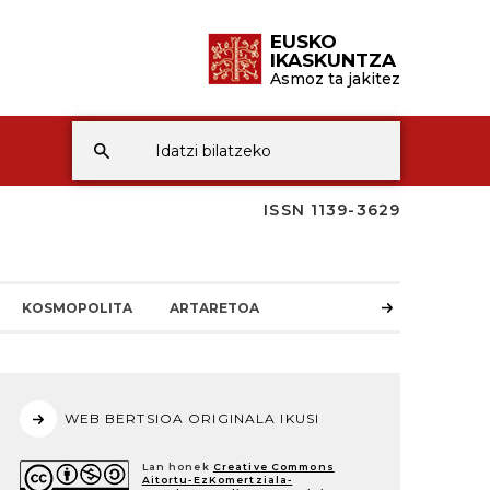
EUSKO
IKASKUNTZA
Asmoz ta jakitez
ISSN 1139-3629
KOSMOPOLITA
ARTARETOA
WEB BERTSIOA ORIGINALA IKUSI
Lan honek
Creative Commons
Aitortu-EzKomertziala-