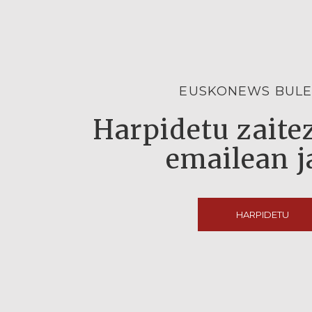
EUSKONEWS BULE
Harpidetu zaitez
emailean j
HARPIDETU