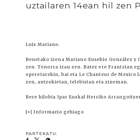
uztailaren 14ean hil zen 
Luis Mariano.
Benetako izena Mariano Eusebio González y G
zen. Tenorra izan zen. Batez ere Frantzian eg
operetarekin, bai eta Le Chanteur de Mexico l
zen, antzokietan, telebistan eta zineman.
Bere hilobia Ipar Euskal Herriko Arrangoitze
[+] Informazio gehiago