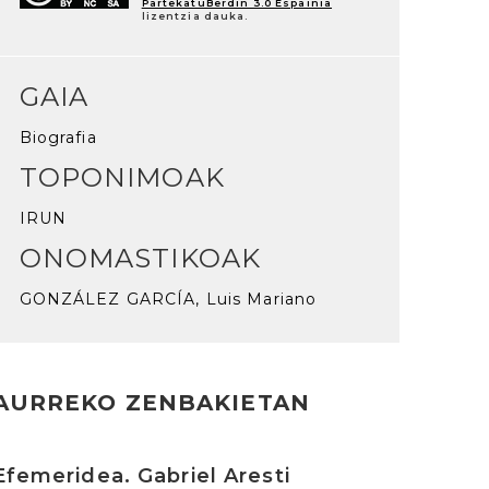
PartekatuBerdin 3.0 Espainia
lizentzia dauka.
GAIA
Biografia
TOPONIMOAK
IRUN
ONOMASTIKOAK
GONZÁLEZ GARCÍA, Luis Mariano
AURREKO ZENBAKIETAN
rakurri
Efemeridea. Gabriel Aresti