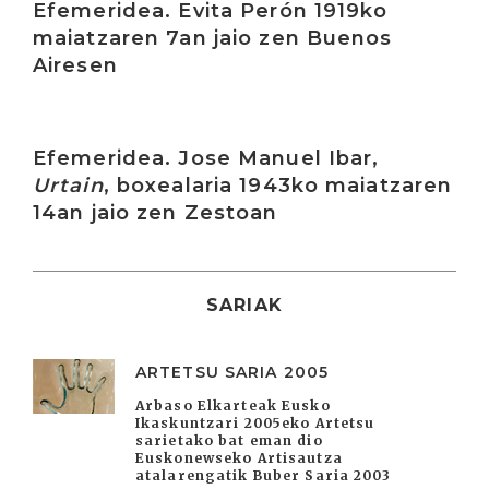
Efemeridea. Evita Perón 1919ko
maiatzaren 7an jaio zen Buenos
Airesen
Irakurri
Efemeridea. Jose Manuel Ibar,
Urtain
, boxealaria 1943ko maiatzaren
14an jaio zen Zestoan
SARIAK
ARTETSU SARIA 2005
Arbaso Elkarteak Eusko
Ikaskuntzari 2005eko Artetsu
sarietako bat eman dio
Euskonewseko Artisautza
atalarengatik Buber Saria 2003