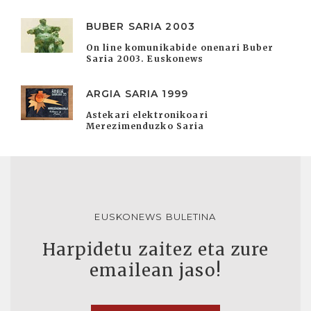
BUBER SARIA 2003
On line komunikabide onenari Buber
Saria 2003. Euskonews
ARGIA SARIA 1999
Astekari elektronikoari
Merezimenduzko Saria
EUSKONEWS BULETINA
Harpidetu zaitez eta zure
emailean jaso!