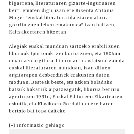
bigarrena, literaturaren gizarte-inguruaren
berri ematen digu, izan ere Bizenta Antonia
Mogel “euskal literatura idatziaren alorra
gorritu zuen lehen emakumea” izan baitzen,
Kaltzakortaren hitzetan.
Alegiak euskal munduan sartzeko erabili zuen
liburuak Ipui onak izenburua zuen, eta 1804an
eman zen argitara. Liburu arrakastatsua izan da
euskal literaturaren munduan, izan dituen
argitarapen desberdinek erakusten duten
moduan. Besteak beste, eta azken boladako
batzuk bakarrik aipatzeagatik, liburua berriro
agertu zen 1991n, Euskal Editoreen Elkartearen
eskutik, eta Klasikoen Gordailuan ere haren
bertsio bat topa daiteke.
[+] Informazio gehiago