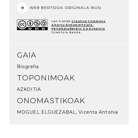
WEB BERTSIOA ORIGINALA IKUSI
Lan honek
Creative Commons
Aitortu-EzKomertziala-
PartekatuBerdin 3.0 Espainia
lizentzia dauka.
GAIA
Biografia
TOPONIMOAK
AZKOITIA
ONOMASTIKOAK
MOGUEL ELGUEZABAL, Vicenta Antonia