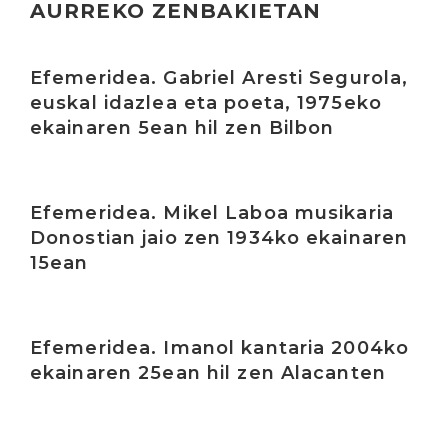
AURREKO ZENBAKIETAN
Irakurri
Efemeridea. Gabriel Aresti Segurola,
euskal idazlea eta poeta, 1975eko
ekainaren 5ean hil zen Bilbon
Irakurri
Efemeridea. Mikel Laboa musikaria
Donostian jaio zen 1934ko ekainaren
15ean
Irakurri
Efemeridea. Imanol kantaria 2004ko
ekainaren 25ean hil zen Alacanten
Irakurri