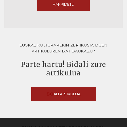
HARPIDETU
EUSKAL KULTURAREKIN ZER IKUSIA DUEN
ARTIKULUREN BAT DAUKAZU?
Parte hartu! Bidali zure
artikulua
BIDALI ARTIKULUA