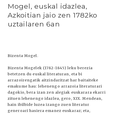
Mogel, euskal idazlea,
Azkoitian jaio zen 1782ko
uztailaren 6an
Bizenta Mogel.
Bizenta Mogelek (1782-1845) leku berezia
betetzen du euskal literaturan, eta bi
arrazoirengatik aitzindaritzat har baitaiteke
emakume hau: lehenengo arrazoia literaturari
dagokio, bera izan zen alegiak euskarara ekarri
zituen lehenengo idazlea, gero, XIX. Mendean,
hain ibilbide luzea izango zuen literatur
generoari hasiera emanez euskaraz; eta,