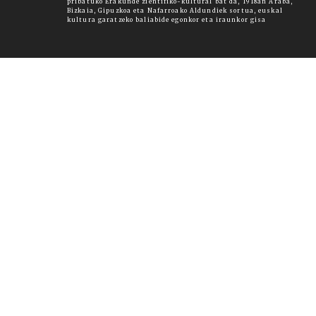
pribatuko Erakunde zientifiko-kultural bat da, 1918an Araba,
Bizkaia, Gipuzkoa eta Nafarroako Aldundiek sortua, euskal
kultura garatzeko baliabide egonkor eta iraunkor gisa