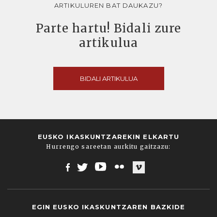
ARTIKULUREN BAT DAUKAZU?
Parte hartu! Bidali zure
artikulua
BIDALI ARTIKULUA
EUSKO IKASKUNTZAREKIN ELKARTU
Hurrengo sareetan aurkitu gaitzazu:
Facebook
Twitter
Youtube
Flickr
Vimeo
EGIN EUSKO IKASKUNTZAREN BAZKIDE