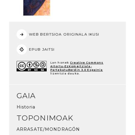
WEB BERTSIOA ORIGINALA IKUSI
EPUB JAITSI
Lan honek
Creative Commons
Aitortu-EzKomertziala-
PartekatuBerdin 3.0 Espainia
lizentzia dauka.
GAIA
Historia
TOPONIMOAK
ARRASATE/MONDRAGÓN