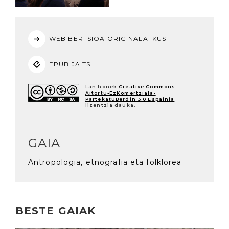
WEB BERTSIOA ORIGINALA IKUSI
EPUB JAITSI
Lan honek
Creative Commons
Aitortu-EzKomertziala-
PartekatuBerdin 3.0 Espainia
lizentzia dauka.
GAIA
Antropologia, etnografia eta folklorea
BESTE GAIAK