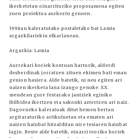
ikerketetan oinarrituriko proposamena egiten
zuen proiektua aurkeztu genuen.
1998an kaleratutako postaletako bat Lamia
argazkilariekin elkarlanean.
Argazkia: Lamia
Aurrekari horiek kontuan harturik, alderdi
desberdinak jorratzen zituen ekimen bati eman
genion hasiera. Alde batetik, ni neu egiten ari
naizen ikerketa lana izango genuke. XX.
mendean gure festarako jantziek eginiko
ibilbidea ikertzen eta sakonki aztertzen ari naiz.
Dagoeneko kaleratuak ditut hemen bertan
argitaraturiko artikuluetan eta ematen ari
naizen hainbat hitzalditan nire tesiaren hainbat
lagin. Beste alde batetik, oinarri teoriko horiek