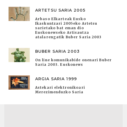
ARTETSU SARIA 2005
Arbaso Elkarteak Eusko
Ikaskuntzari 2005eko Artetsu
sarietako bat eman dio
Euskonewseko Artisautza
atalarengatik Buber Saria 2003
BUBER SARIA 2003
On line komunikabide onenari Buber
Saria 2003. Euskonews
ARGIA SARIA 1999
Astekari elektronikoari
Merezimenduzko Saria