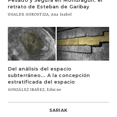
Pesado y Segura en Mondragón: el
retrato de Esteban de Garibay
UGALDE GOROSTIZA, Ana Isabel
Irakurri
Del análisis del espacio
subterráneo... A la concepción
estratificada del espacio
GONZÁLEZ IBAÑEZ, Edurne
SARIAK