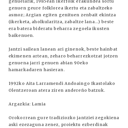
genuelarik, 1985ean Ikerfolk erakundea sortu
genuen geure folklorea ikertu eta zabaltzeko
asmoz; Argian egiten genituen zenbait ekintza
(ikerketa, aholkularitza, zabaltze lana...) beste
era batera bideratu beharra zegoela ikusten
baikenuen.
Jantzi sailean lanean ari ginenok, beste hainbat
ekimenen artean, zeharo beharrezkotzat jotzen
genuena jarri genuen abian 90eko
hamarkadaren hasieran.
1992ko Aita Larramendi Andoaingo Ikastolako
Olentzeroan atera ziren andereño batzuk.
Argazkia: Lamia
Orokorrean gure tradiziozko jantziei zegokiena
aski ezezaguna zenez, proiektu ezberdinak