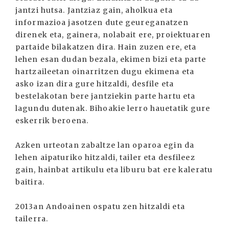
jantzi hutsa. Jantziaz gain, aholkua eta
informazioa jasotzen dute geureganatzen
direnek eta, gainera, nolabait ere, proiektuaren
partaide bilakatzen dira. Hain zuzen ere, eta
lehen esan dudan bezala, ekimen bizi eta parte
hartzaileetan oinarritzen dugu ekimena eta
asko izan dira gure hitzaldi, desfile eta
bestelakotan bere jantziekin parte hartu eta
lagundu dutenak. Bihoakie lerro hauetatik gure
eskerrik beroena.
Azken urteotan zabaltze lan oparoa egin da
lehen aipaturiko hitzaldi, tailer eta desfileez
gain, hainbat artikulu eta liburu bat ere kaleratu
baitira.
2013an Andoainen ospatu zen hitzaldi eta
tailerra.