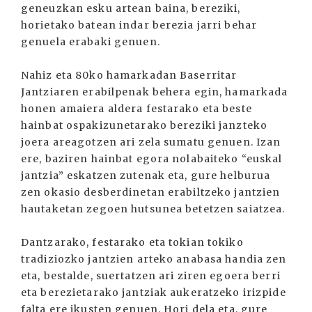
geneuzkan esku artean baina, bereziki,
horietako batean indar berezia jarri behar
genuela erabaki genuen.
Nahiz eta 80ko hamarkadan Baserritar
Jantziaren erabilpenak behera egin, hamarkada
honen amaiera aldera festarako eta beste
hainbat ospakizunetarako bereziki janzteko
joera areagotzen ari zela sumatu genuen. Izan
ere, baziren hainbat egora nolabaiteko “euskal
jantzia” eskatzen zutenak eta, gure helburua
zen okasio desberdinetan erabiltzeko jantzien
hautaketan zegoen hutsunea betetzen saiatzea.
Dantzarako, festarako eta tokian tokiko
tradiziozko jantzien arteko anabasa handia zen
eta, bestalde, suertatzen ari ziren egoera berri
eta berezietarako jantziak aukeratzeko irizpide
falta ere ikusten genuen. Hori dela eta, gure