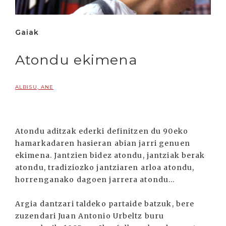
Gaiak
Atondu ekimena
ALBISU, ANE
Atondu aditzak ederki definitzen du 90eko
hamarkadaren hasieran abian jarri genuen
ekimena. Jantzien bidez atondu, jantziak berak
atondu, tradiziozko jantziaren arloa atondu,
horrenganako dagoen jarrera atondu...
Argia dantzari taldeko partaide batzuk, bere
zuzendari Juan Antonio Urbeltz buru