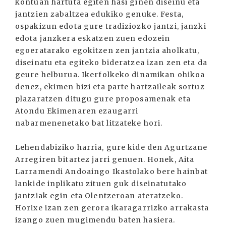
kontuan hartuta egiten hasi ginen diseinu eta
jantzien zabaltzea edukiko genuke. Festa,
ospakizun edota gure tradiziozko jantzi, janzki
edota janzkera eskatzen zuen edozein
egoeratarako egokitzen zen jantzia aholkatu,
diseinatu eta egiteko bideratzea izan zen eta da
geure helburua. Ikerfolkeko dinamikan ohikoa
denez, ekimen bizi eta parte hartzaileak sortuz
plazaratzen ditugu gure proposamenak eta
Atondu Ekimenaren ezaugarri
nabarmenenetako bat litzateke hori.
Lehendabiziko harria, gure kide den Agurtzane
Arregiren bitartez jarri genuen. Honek, Aita
Larramendi Andoaingo Ikastolako bere hainbat
lankide inplikatu zituen guk diseinatutako
jantziak egin eta Olentzeroan ateratzeko.
Horixe izan zen gerora ikaragarrizko arrakasta
izango zuen mugimendu baten hasiera.