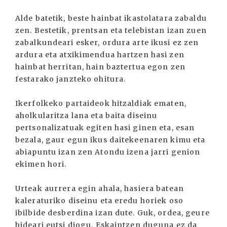
Alde batetik, beste hainbat ikastolatara zabaldu
zen. Bestetik, prentsan eta telebistan izan zuen
zabalkundeari esker, ordura arte ikusi ez zen
ardura eta atxikimendua hartzen hasi zen
hainbat herritan, hain baztertua egon zen
festarako janzteko ohitura.
Ikerfolkeko partaideok hitzaldiak ematen,
aholkularitza lana eta baita diseinu
pertsonalizatuak egiten hasi ginen eta, esan
bezala, gaur egun ikus daitekeenaren kimu eta
abiapuntu izan zen Atondu izena jarri genion
ekimen hori.
Urteak aurrera egin ahala, hasiera batean
kaleraturiko diseinu eta eredu horiek oso
ibilbide desberdina izan dute. Guk, ordea, geure
bideari eutsi diogu. Eskaintzen duguna ez da