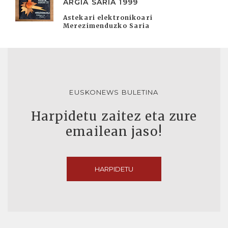
ARGIA SARIA 1999
Astekari elektronikoari
Merezimenduzko Saria
EUSKONEWS BULETINA
Harpidetu zaitez eta zure
emailean jaso!
HARPIDETU