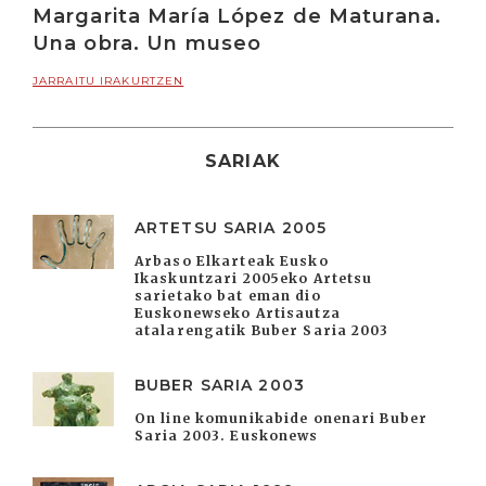
Margarita María López de Maturana.
Una obra. Un museo
JARRAITU IRAKURTZEN
SARIAK
ARTETSU SARIA 2005
Arbaso Elkarteak Eusko
Ikaskuntzari 2005eko Artetsu
sarietako bat eman dio
Euskonewseko Artisautza
atalarengatik Buber Saria 2003
BUBER SARIA 2003
On line komunikabide onenari Buber
Saria 2003. Euskonews