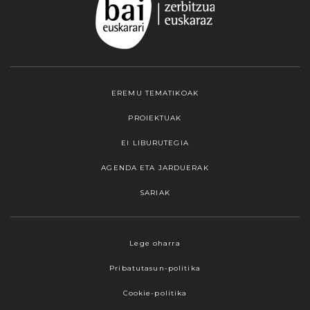
EREMU TEMATIKOAK
PROIEKTUAK
EI LIBURUTEGIA
AGENDA ETA JARDUERAK
SARIAK
Webgune honek cookieak erabiltzen ditu,
Lege oharra
propioak zein hirugarrenenak. Hautatu
Pribatutasun-politika
nabigatzeko nahiago duzun cookie aukera.
Guztiz desaktibatzea ere hauta dezakezu.
Cookie-politika
Cookie batzuk blokeatu nahi badituzu, egin klik