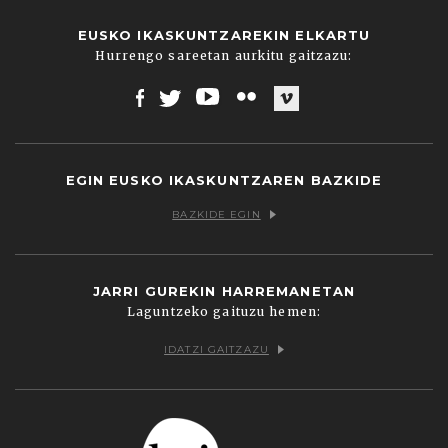
EUSKO IKASKUNTZAREKIN ELKARTU
Hurrengo sareetan aurkitu gaitzazu:
Facebook
Twitter
Youtube
Flickr
Vimeo
EGIN EUSKO IKASKUNTZAREN BAZKIDE
BAZKIDE EGIN
JARRI GUREKIN HARREMANETAN
Laguntzeko gaituzu hemen:
IDATZI GAITZAZU