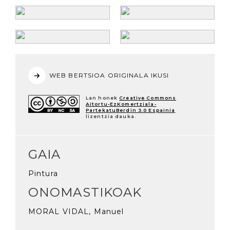
WEB BERTSIOA ORIGINALA IKUSI
Lan honek
Creative Commons
Aitortu-EzKomertziala-
PartekatuBerdin 3.0 Espainia
lizentzia dauka.
GAIA
Pintura
ONOMASTIKOAK
MORAL VIDAL, Manuel