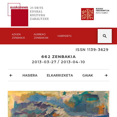
25 URTE
EUSKO
IKASKUNTZA
EUSKAL
Asmoz ta jakitez
KULTURA
ZABALTZEN
AZKEN
AURREKO
HARPIDETU
ZENBAKIA
ZENBAKIAK
ISSN 1139-3629
662 ZENBAKIA
2013-03-27 / 2013-04-10
HASIERA
ELKARRIZKETA
GAIAK
ATZOKO