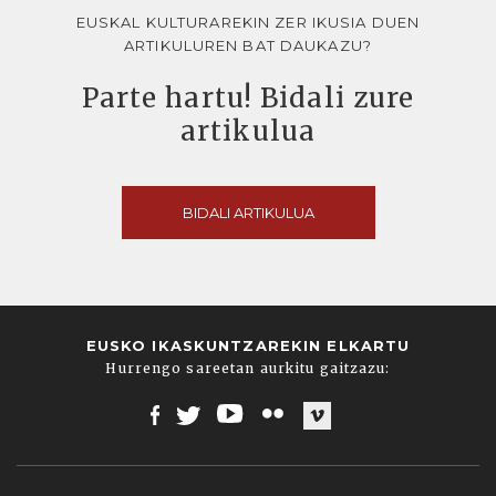
EUSKAL KULTURAREKIN ZER IKUSIA DUEN
ARTIKULUREN BAT DAUKAZU?
Parte hartu! Bidali zure
artikulua
BIDALI ARTIKULUA
EUSKO IKASKUNTZAREKIN ELKARTU
Hurrengo sareetan aurkitu gaitzazu:
Facebook
Twitter
Youtube
Flickr
Vimeo