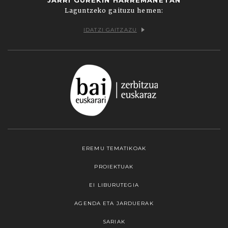
Laguntzeko gaituzu hemen:
IDATZI GAITZAZU
EREMU TEMATIKOAK
PROIEKTUAK
EI LIBURUTEGIA
AGENDA ETA JARDUERAK
SARIAK