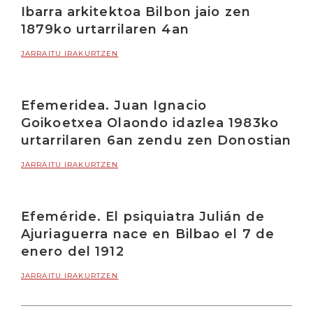
Ibarra arkitektoa Bilbon jaio zen
1879ko urtarrilaren 4an
JARRAITU IRAKURTZEN
Efemeridea. Juan Ignacio
Goikoetxea Olaondo idazlea 1983ko
urtarrilaren 6an zendu zen Donostian
JARRAITU IRAKURTZEN
Efeméride. El psiquiatra Julián de
Ajuriaguerra nace en Bilbao el 7 de
enero del 1912
JARRAITU IRAKURTZEN