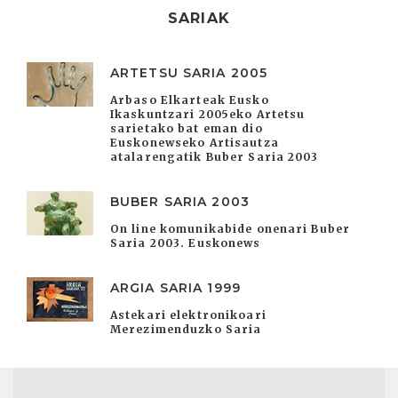
SARIAK
ARTETSU SARIA 2005
Arbaso Elkarteak Eusko
Ikaskuntzari 2005eko Artetsu
sarietako bat eman dio
Euskonewseko Artisautza
atalarengatik Buber Saria 2003
BUBER SARIA 2003
On line komunikabide onenari Buber
Saria 2003. Euskonews
ARGIA SARIA 1999
Astekari elektronikoari
Merezimenduzko Saria