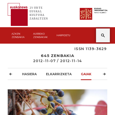
25 URTE
EUSKO
IKASKUNTZA
EUSKAL
Asmoz ta jakitez
KULTURA
ZABALTZEN
AZKEN
AURREKO
HARPIDETU
ZENBAKIA
ZENBAKIAK
ISSN 1139-3629
645 ZENBAKIA
2012-11-07 / 2012-11-14
HASIERA
ELKARRIZKETA
GAIAK
ATZOKO