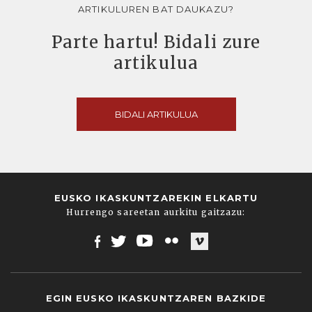
ARTIKULUREN BAT DAUKAZU?
Parte hartu! Bidali zure
artikulua
BIDALI ARTIKULUA
EUSKO IKASKUNTZAREKIN ELKARTU
Hurrengo sareetan aurkitu gaitzazu:
Facebook
Twitter
Youtube
Flickr
Vimeo
EGIN EUSKO IKASKUNTZAREN BAZKIDE