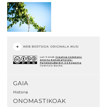
WEB BERTSIOA ORIGINALA IKUSI
Lan honek
Creative Commons
Aitortu-EzKomertziala-
PartekatuBerdin 3.0 Espainia
lizentzia dauka.
GAIA
Historia
ONOMASTIKOAK