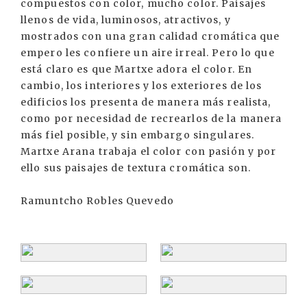
compuestos con color, mucho color. Paisajes
llenos de vida, luminosos, atractivos, y
mostrados con una gran calidad cromática que
empero les confiere un aire irreal. Pero lo que
está claro es que Martxe adora el color. En
cambio, los interiores y los exteriores de los
edificios los presenta de manera más realista,
como por necesidad de recrearlos de la manera
más fiel posible, y sin embargo singulares.
Martxe Arana trabaja el color con pasión y por
ello sus paisajes de textura cromática son.
Ramuntcho Robles Quevedo