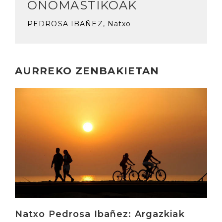
ONOMASTIKOAK
PEDROSA IBAÑEZ, Natxo
AURREKO ZENBAKIETAN
Irakurri
Natxo Pedrosa Ibañez: Argazkiak