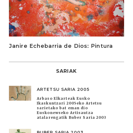
Janire Echebarria de Dios: Pintura
SARIAK
ARTETSU SARIA 2005
Arbaso Elkarteak Eusko
Ikaskuntzari 2005eko Artetsu
sarietako bat eman dio
Euskonewseko Artisautza
atalarengatik Buber Saria 2003
BUBER SARIA 2003