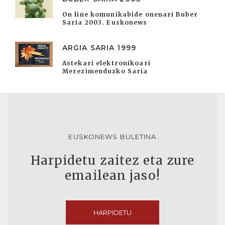
On line komunikabide onenari Buber
Saria 2003. Euskonews
ARGIA SARIA 1999
Astekari elektronikoari
Merezimenduzko Saria
EUSKONEWS BULETINA
Harpidetu zaitez eta zure
emailean jaso!
HARPIDETU