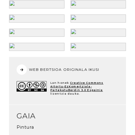
WEB BERTSIOA ORIGINALA IKUSI
Lan honek
Creative Commons
Aitortu-EzKomertziala-
PartekatuBerdin 3.0 Espainia
lizentzia dauka.
GAIA
Pintura