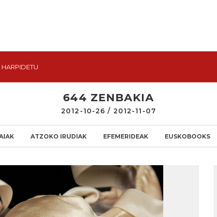
HARPIDETU
644 ZENBAKIA
2012-10-26 / 2012-11-07
AIAK
ATZOKO IRUDIAK
EFEMERIDEAK
EUSKOBOOKS