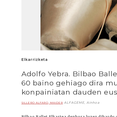
Elkarrizketa
Adolfo Yebra. Bilbao Ball
60 baino gehiago dira m
konpainiatan dauden eu
ALFAGEME, Ainhoa
SILLERO ALFARO, MAIDER
Bilbao Ballet Elkartea denbora luzez dihardu 