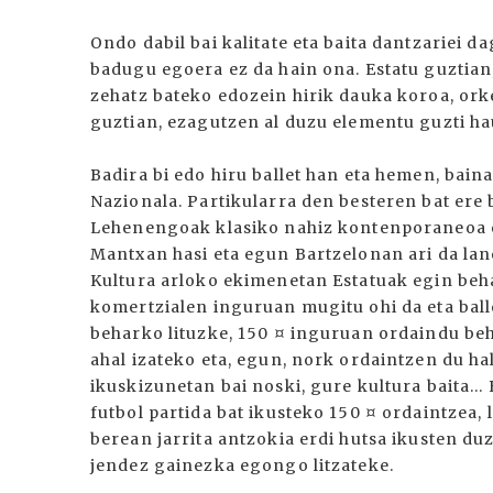
Ondo dabil bai kalitate eta baita dantzariei 
badugu egoera ez da hain ona. Estatu guztian
zehatz bateko edozein hirik dauka koroa, orke
guztian, ezagutzen al duzu elementu guzti ha
Badira bi edo hiru ballet han eta hemen, baina
Nazionala. Partikularra den besteren bat ere 
Lehenengoak klasiko nahiz kontenporaneoa eg
Mantxan hasi eta egun Bartzelonan ari da lan
Kultura arloko ekimenetan Estatuak egin beha
komertzialen inguruan mugitu ohi da eta balle
beharko lituzke, 150 ¤ inguruan ordaindu be
ahal izateko eta, egun, nork ordaintzen du hal
ikuskizunetan bai noski, gure kultura baita..
futbol partida bat ikusteko 150 ¤ ordaintzea,
berean jarrita antzokia erdi hutsa ikusten d
jendez gainezka egongo litzateke.