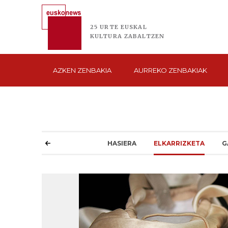
25 URTE
EUSKAL
KULTURA
ZABALTZEN
AZKEN
ZENBAKIA
AURREKO
ZENBAKIAK
HASIERA
ELKARRIZKETA
G