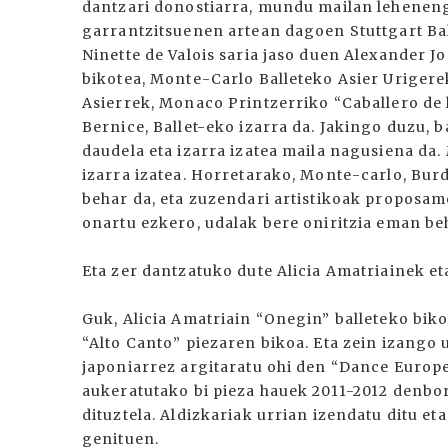
dantzari donostiarra, mundu mailan lehenen
garrantzitsuenen artean dagoen Stuttgart Bal
Ninette de Valois saria jaso duen Alexander J
bikotea, Monte-Carlo Balleteko Asier Urigere
Asierrek, Monaco Printzerriko “Caballero de 
Bernice, Ballet-eko izarra da. Jakingo duzu, 
daudela eta izarra izatea maila nagusiena da
izarra izatea. Horretarako, Monte-carlo, Bur
behar da, eta zuzendari artistikoak proposa
onartu ezkero, udalak bere oniritzia eman be
Eta zer dantzatuko dute Alicia Amatriainek e
Guk, Alicia Amatriain “Onegin” balleteko bik
“Alto Canto” piezaren bikoa. Eta zein izango 
japoniarrez argitaratu ohi den “Dance Europ
aukeratutako bi pieza hauek 2011-2012 denbo
dituztela. Aldizkariak urrian izendatu ditu et
genituen.