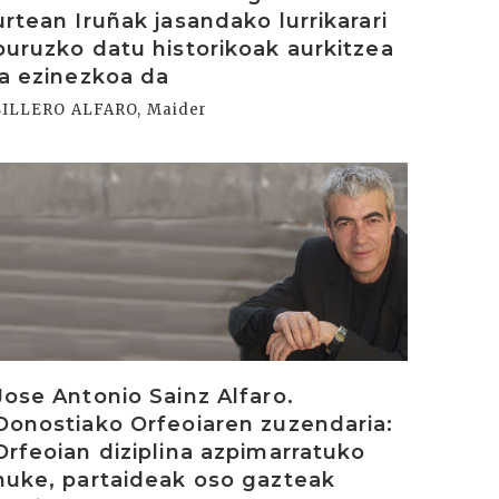
urtean Iruñak jasandako lurrikarari
buruzko datu historikoak aurkitzea
ia ezinezkoa da
SILLERO ALFARO, Maider
rakurri
Jose Antonio Sainz Alfaro.
Donostiako Orfeoiaren zuzendaria:
Orfeoian diziplina azpimarratuko
nuke, partaideak oso gazteak