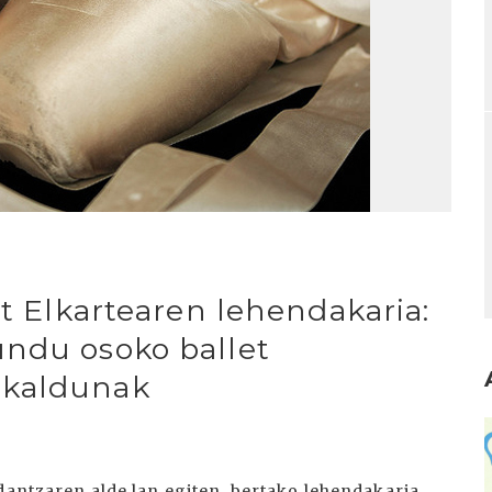
et Elkartearen lehendakaria:
undu osoko ballet
skaldunak
I
dantzaren alde lan egiten, bertako lehendakaria