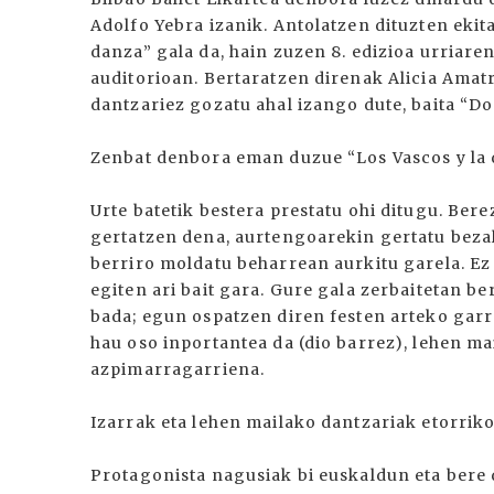
Adolfo Yebra izanik. Antolatzen dituzten ekit
danza” gala da, hain zuzen 8. edizioa urriar
auditorioan. Bertaratzen direnak Alicia Amat
dantzariez gozatu ahal izango dute, baita “Do
Zenbat denbora eman duzue “Los Vascos y la d
Urte batetik bestera prestatu ohi ditugu. Ber
gertatzen dena, aurtengoarekin gertatu beza
berriro moldatu beharrean aurkitu garela. Ez
egiten ari bait gara. Gure gala zerbaitetan be
bada; egun ospatzen diren festen arteko garr
hau oso inportantea da (dio barrez), lehen ma
azpimarragarriena.
Izarrak eta lehen mailako dantzariak etorriko
Protagonista nagusiak bi euskaldun eta bere 