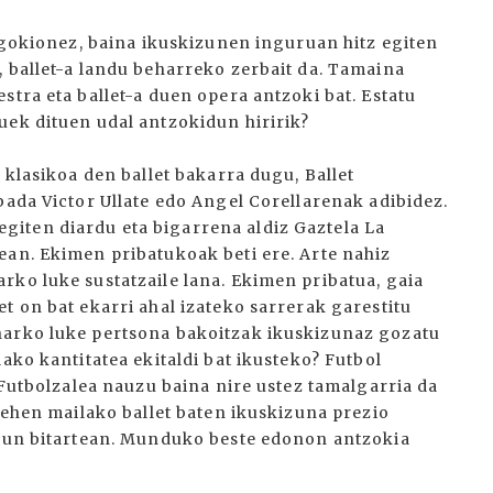
dagokionez, baina ikuskizunen inguruan hitz egiten
, ballet-a landu beharreko zerbait da. Tamaina
stra eta ballet-a duen opera antzoki bat. Estatu
uek dituen udal antzokidun hiririk?
 klasikoa den ballet bakarra dugu, Ballet
bada Victor Ullate edo Angel Corellarenak adibidez.
iten diardu eta bigarrena aldiz Gaztela La
ean. Ekimen pribatukoak beti ere. Arte nahiz
rko luke sustatzaile lana. Ekimen pribatua, gaia
t on bat ekarri ahal izateko sarrerak garestitu
harko luke pertsona bakoitzak ikuskizunaz gozatu
ako kantitatea ekitaldi bat ikusteko? Futbol
. Futbolzalea nauzu baina nire ustez tamalgarria da
 lehen mailako ballet baten ikuskizuna prezio
uzun bitartean. Munduko beste edonon antzokia