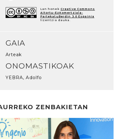
Lan honek
Creative Commons
Aitortu-EzKomertziala-
PartekatuBerdin 3.0 Espainia
lizentzia dauka.
GAIA
Arteak
ONOMASTIKOAK
YEBRA, Adolfo
AURREKO ZENBAKIETAN
rakurri