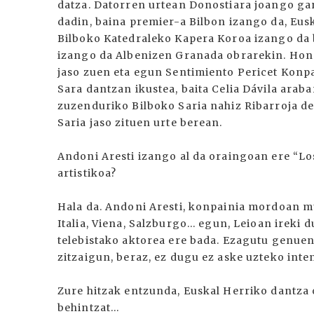
datza. Datorren urtean Donostiara joango gar
dadin, baina premier-a Bilbon izango da, Eu
Bilboko Katedraleko Kapera Koroa izango da b
izango da Albenizen Granada obrarekin. Hone
jaso zuen eta egun Sentimiento Pericet Konpa
Sara dantzan ikustea, baita Celia Dávila arab
zuzenduriko Bilboko Saria nahiz Ribarroja de
Saria jaso zituen urte berean.
Andoni Aresti izango al da oraingoan ere “Lo
artistikoa?
Hala da. Andoni Aresti, konpainia mordoan m
Italia, Viena, Salzburgo... egun, Leioan ireki
telebistako aktorea ere bada. Ezagutu genuen
zitzaigun, beraz, ez dugu ez aske uzteko inten
Zure hitzak entzunda, Euskal Herriko dantza o
behintzat...