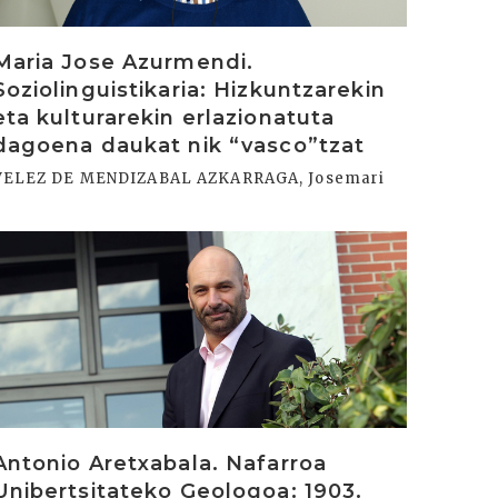
Maria Jose Azurmendi.
Soziolinguistikaria: Hizkuntzarekin
eta kulturarekin erlazionatuta
dagoena daukat nik “vasco”tzat
VELEZ DE MENDIZABAL AZKARRAGA, Josemari
rakurri
Antonio Aretxabala. Nafarroa
Unibertsitateko Geologoa: 1903.