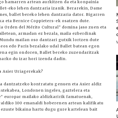
go hamarren artean aurkitzen da eta konpainia
let-eko lehen dantzaria izanik. Berarekin, Dame
ones, ballet bereko lehen dantzaria dator. Bigarren
ka eta Bernice Coppieters-ek osatzen dute.
la Orden del Mérito Cultural” domina jaso zuen eta
balletean, armadan ez bezala, maila ezberdinak
. Mundu mailan oso dantzari gutxik lortzen dute
deos edo Paris bezalako udal Ballet batean egon
mena egin ondoren, Ballet bereko zuzendaritzak
I
harko du izar hori izenda dadin.
ta Asier Uriagerekak?
oa dantzatzeko kontratatu genuen eta Asier aldiz
ustekabea, Londonen ingeles, gaztelera eta
e” europar mailako aldizkaririk famatuenak,
raldiko 100 emanaldi hoberenen artean kalifikatu
a ezuste bikaina hartu dugu gure kartelean bait