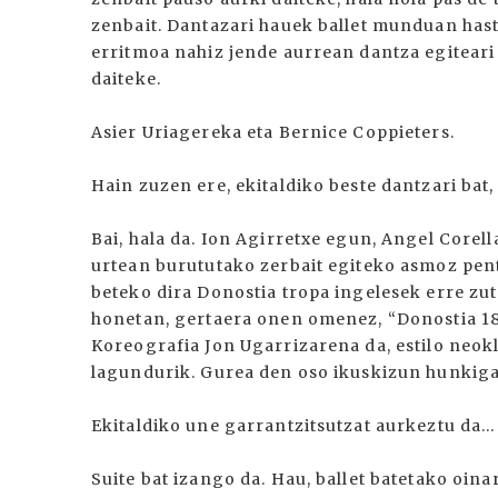
zenbait. Dantazari hauek ballet munduan hast
erritmoa nahiz jende aurrean dantza egiteari 
daiteke.
Asier Uriagereka eta Bernice Coppieters.
Hain zuzen ere, ekitaldiko beste dantzari bat,
Bai, hala da. Ion Agirretxe egun, Angel Corell
urtean burututako zerbait egiteko asmoz pent
beteko dira Donostia tropa ingelesek erre zutel
honetan, gertaera onen omenez, “Donostia 18
Koreografia Jon Ugarrizarena da, estilo neok
lagundurik. Gurea den oso ikuskizun hunkiga
Ekitaldiko une garrantzitsutzat aurkeztu da...
Suite bat izango da. Hau, ballet batetako oin