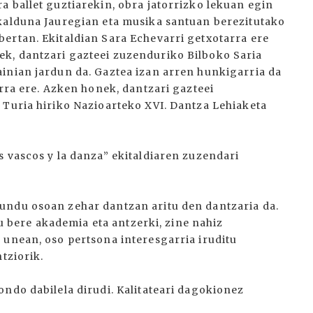
a ballet guztiarekin, obra jatorrizko lekuan egin
skalduna Jauregian eta musika santuan berezitutako
ertan. Ekitaldian Sara Echevarri getxotarra ere
k, dantzari gazteei zuzenduriko Bilboko Saria
inian jardun da. Gaztea izan arren hunkigarria da
arra ere. Azken honek, dantzari gazteei
 Turia hiriko Nazioarteko XVI. Dantza Lehiaketa
s vascos y la danza” ekitaldiaren zuzendari
undu osoan zehar dantzan aritu den dantzaria da.
 du bere akademia eta antzerki, zine nahiz
 unean, oso pertsona interesgarria iruditu
tziorik.
ndo dabilela dirudi. Kalitateari dagokionez