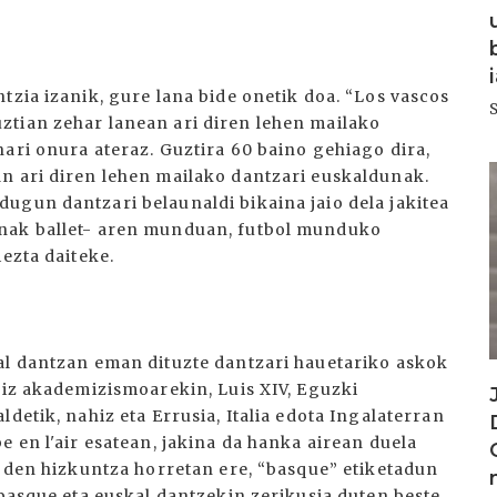
tzia izanik, gure lana bide onetik doa. “Los vascos
ztian zehar lanean ari diren lehen mailako
ari onura ateraz. Guztira 60 baino gehiago dira,
I
n ari diren lehen mailako dantzari euskaldunak.
ugun dantzari belaunaldi bikaina jaio dela jakitea
unak ballet- aren munduan, futbol munduko
ezta daiteke.
al dantzan eman dituzte dantzari hauetariko askok
hiz akademizismoarekin, Luis XIV, Eguzki
detik, nahiz eta Errusia, Italia edota Ingalaterran
e en l'air esatean, jakina da hanka airean duela
a den hizkuntza horretan ere, “basque” etiketadun
 basque eta euskal dantzekin zerikusia duten beste