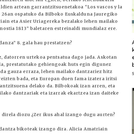
aldien artean garrantzitsuenetakoa “Los vascos y la
en 26an ospatuko da Bilboko Euskalduna Jauregiko
riain eta Asier Uriagereka bezalako lehen mailako
nostia 1813” baletaren estreinaldi mundialaz ere.
anza” 8. gala hau prestatzen?
ez, datorren urtekoa pentsatua dago jada. Askotan
la, prestatutako gehiengoak huts egin digunez
 da gauza erraza, lehen mailako dantzariez hitz
reizten bada, eta Europan duen fama izatera iritsi
antzitsuena delako da. Bilbokoak izan arren, eta
I
ilako dantzariak eta izarrak ekartzea izan daiteke
 direla diozu ¿Zer ikus ahal izango dugu aurten?
dantza bikoteak izango dira. Alicia Amatriain