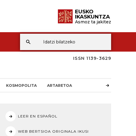
EUSKO
IKASKUNTZA
Asmoz ta jakitez
ISSN 1139-3629
KOSMOPOLITA
ARTARETOA
LEER EN ESPAÑOL
WEB BERTSIOA ORIGINALA IKUSI