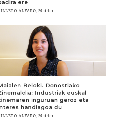
badira ere
SILLERO ALFARO, Maider
rakurri
Maialen Beloki. Donostiako
Zinemaldia: Industriak euskal
zinemaren inguruan geroz eta
interes handiagoa du
SILLERO ALFARO, Maider