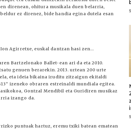
en direnean, ohitura musikala duen belarria,
beldur ez direnez, bide handia egina dutela esan
I
 Ion Agirretxe, euskal dantzan hasi zen...
aren Bartzelonako Ballet-ean ari da eta 2010.
satu genuen berarekin. 2013. urtean 200 urte
a, eta ideia bikaina iruditu zitzaigun ekitaldi
13” izeneko obraren estreinaldi mundiala egitea.
lasikokoa, Gontzal Mendibil eta Guridiren musikaz
rria izango da.
arrizko puntuak hartuz, eremu txiki batean ematean