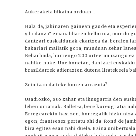
Aukeraketa bikaina orduan...
Hala da, jakinaren gainean gaude eta esperien
y la danza” emanaldiaren helburua, mundu gu
dantzari euskaldunak ekartzea da, beraien lan
bakarlari mailatik gora, munduan zehar lanea
Beharbada, hurrengo 200 urteetan izango ez d
nahiko nuke. Une honetan, dantzari euskald
brasildarrek adierazten dutena liratekeela bai
Zein izan daiteke honen arrazoia?
Usadiozko, oso zahar eta ikusgarria den eusk
lehen urratsak. Ballet-a, bere koreografia na
Erregearekin hasi zen, horregatik hizkuntza al
egon, frantsesez gertatu ohi da. Rond de jamb
bira egitea esan nahi duela. Baina unibertsal
zenbait pauso aurki daiteke, hala nola pas de