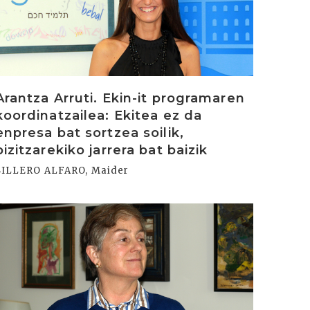
Arantza Arruti. Ekin-it programaren
koordinatzailea: Ekitea ez da
enpresa bat sortzea soilik,
bizitzarekiko jarrera bat baizik
SILLERO ALFARO, Maider
rakurri