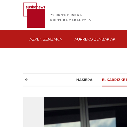
25 URTE
EUSKAL
KULTURA
ZABALTZEN
AZKEN
ZENBAKIA
AURREKO
ZENBAKIAK
HASIERA
ELKARRIZKE