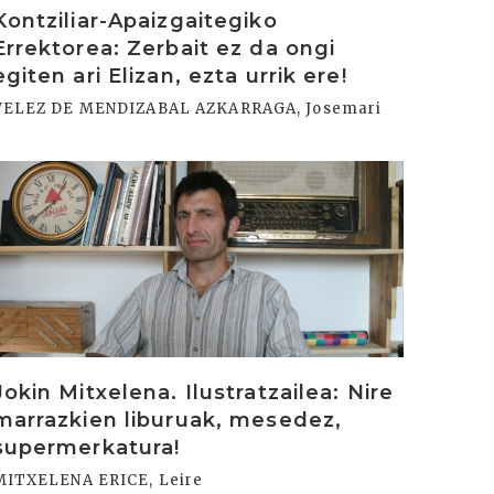
Kontziliar-Apaizgaitegiko
Errektorea: Zerbait ez da ongi
egiten ari Elizan, ezta urrik ere!
VELEZ DE MENDIZABAL AZKARRAGA, Josemari
rakurri
Jokin Mitxelena. Ilustratzailea: Nire
marrazkien liburuak, mesedez,
supermerkatura!
MITXELENA ERICE, Leire