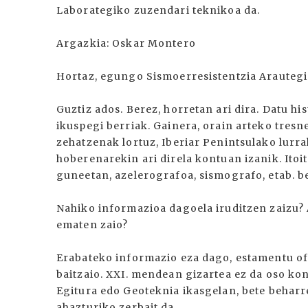
Laborategiko zuzendari teknikoa da.
Argazkia: Oskar Montero
Hortaz, egungo Sismoerresistentzia Arautegia
Guztiz ados. Berez, horretan ari dira. Datu his
ikuspegi berriak. Gainera, orain arteko tresn
zehatzenak lortuz, Iberiar Penintsulako lurr
hoberenarekin ari direla kontuan izanik. Itoi
guneetan, azelerografoa, sismografo, etab. b
Nahiko informazioa dagoela iruditzen zaizu? 
ematen zaio?
Erabateko informazio eza dago, estamentu of
baitzaio. XXI. mendean gizartea ez da oso ko
Egitura edo Geoteknia ikasgelan, bete beharre
ahazturiko zerbait da.