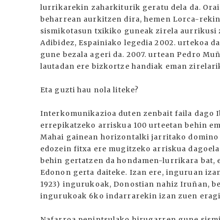
lurrikarekin zaharkiturik geratu dela da. Ora
beharrean aurkitzen dira, hemen Lorca-rekin
sismikotasun txikiko guneak zirela aurrikusi 
Adibidez, Espainiako legedia 2002. urtekoa d
gune bezala ageri da. 2007. urtean Pedro Muñ
lautadan ere bizkortze handiak eman zirelari
Eta guzti hau nola liteke?
Interkomunikazioa duten zenbait faila dago I
errepikatzeko arriskua 100 urteetan behin em
Mahai gainean horizontalki jarritako domino 
edozein fitxa ere mugitzeko arriskua dagoela 
behin gertatzen da hondamen-lurrikara bat, e
Edonon gerta daiteke. Izan ere, inguruan iza
1923) ingurukoak, Donostian nahiz Iruñan, bes
ingurukoak 6ko indarrarekin izan zuen eragi
Nafarroa penintsulako hirugarren gune sism