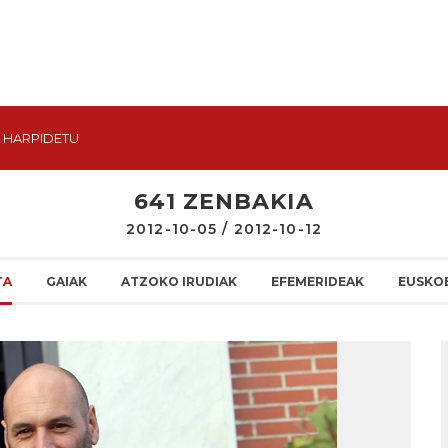
HARPIDETU
641 ZENBAKIA
2012-10-05 / 2012-10-12
TA
GAIAK
ATZOKO IRUDIAK
EFEMERIDEAK
EUSKO