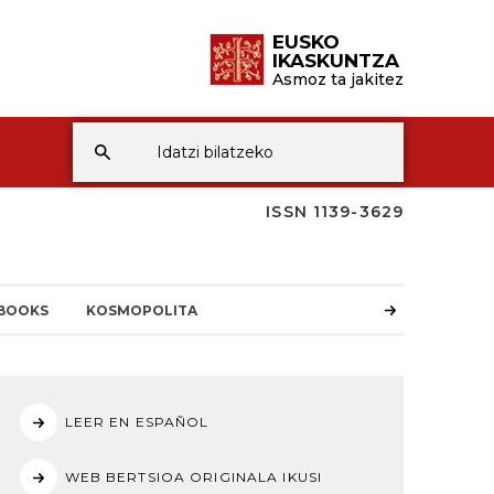
EUSKO
IKASKUNTZA
Asmoz ta jakitez
ISSN 1139-3629
BOOKS
KOSMOPOLITA
LEER EN ESPAÑOL
WEB BERTSIOA ORIGINALA IKUSI