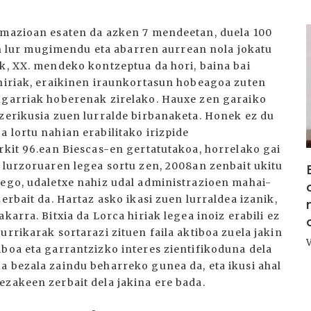
I
ormazioan esaten da azken 7 mendeetan, duela 100
etan lur mugimendu eta abarren aurrean nola jokatu
ik, XX. mendeko kontzeptua da hori, baina bai
 hiriak, eraikinen iraunkortasun hobeagoa zuten
augarriak hoberenak zirelako. Hauxe zen garaiko
 zerikusia zuen lurralde birbanaketa. Honek ez du
 lortu nahian erabilitako irizpide
rkit 96.ean Biescas-en gertatutakoa, horrelako gai
n lurzoruaren legea sortu zen, 2008an zenbait ukitu
dego, udaletxe nahiz udal administrazioen mahai-
erbait da. Hartaz asko ikasi zuen lurraldea izanik,
karra. Bitxia da Lorca hiriak legea inoiz erabili ez
urrikarak sortarazi zituen faila aktiboa zuela jakin
iboa eta garrantzizko interes zientifikoduna dela
a bezala zaindu beharreko gunea da, eta ikusi ahal
ezakeen zerbait dela jakina ere bada.