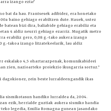
karra izango ezta?
no bat da hau. Frantsesek adibidez, era honetako
00a baino gehiago erabiltzen dute. Hauek, ustez
 batean bizi dira, baliabide gehiago erabiliz eta
etan 4 aldiz neurri gehiago ezarriz. Mugatik metro
ra erabiliz gero, 0,08 g.-tako aukera izango
 g.-takoa izango litzatekeelarik, lau aldiz
ter eskalako 4,5 ohartarazpenak, komunikabideei
n zien, nazioarteko proiekzio ikusgarria sortuz.”
ri dagokionez, zein beste lurraldeengandik ikas
alia sismikotasun handiko lurraldea da, 2004.
an ezik, herrialde guztiak aukera sismiko handia
 urteko legedia, Emilia Romagna gunean jasandako