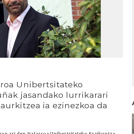
roa Unibertsitateko
uñak jasandako lurrikarari
aurkitzea ia ezinezkoa da
I
ean ari den Nafarroa Unibertsitateko Eraikuntza