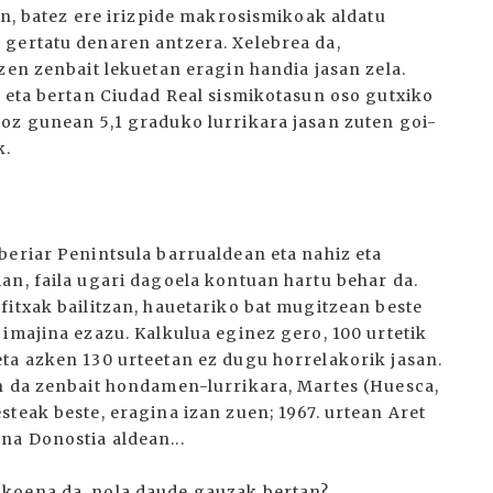
in, batez ere irizpide makrosismikoak aldatu
 gertatu denaren antzera. Xelebrea da,
zen zenbait lekuetan eragin handia jasan zela.
a eta bertan Ciudad Real sismikotasun oso gutxiko
oz gunean 5,1 graduko lurrikara jasan zuten goi-
k.
beriar Penintsula barrualdean eta nahiz eta
an, faila ugari dagoela kontuan hartu behar da.
fitxak bailitzan, hauetariko bat mugitzean beste
imajina ezazu. Kalkulua eginez gero, 100 urtetik
ta azken 130 urteetan ez dugu horrelakorik jasan.
n da zenbait hondamen-lurrikara, Martes (Huesca,
teak beste, eragina izan zuen; 1967. urtean Aret
na Donostia aldean...
ikoena da, nola daude gauzak bertan?