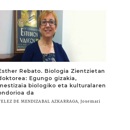
rakurri
Esther Rebato. Biologia Zientzietan
doktorea: Egungo gizakia,
mestizaia biologiko eta kulturalaren
ondorioa da
VELEZ DE MENDIZABAL AZKARRAGA, Josemari