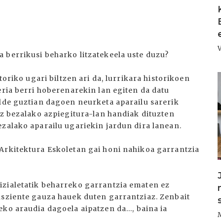
 berrikusi beharko litzatekeela uste duzu?
I
toriko ugari biltzen ari da, lurrikara historikoen
eria berri hoberenarekin lan egiten da datu
alde guztian dagoen neurketa aparailu sarerik
tz bezalako azpiegitura-lan handiak dituzten
ezalako aparailu ugariekin jardun dira lanean.
Arkitektura Eskoletan gai honi nahikoa garrantzia
izialetatik beharreko garrantzia ematen ez
nsziente gauza hauek duten garrantziaz. Zenbait
ko araudia dagoela aipatzen da..., baina ia