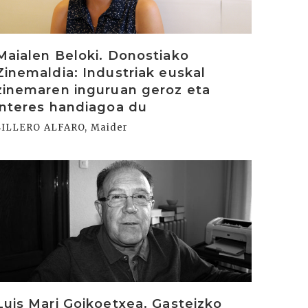
Maialen Beloki. Donostiako
Zinemaldia: Industriak euskal
zinemaren inguruan geroz eta
interes handiagoa du
SILLERO ALFARO, Maider
rakurri
Luis Mari Goikoetxea. Gasteizko