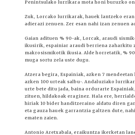
Penintsulako lurrikara mota honi buruzko ond
Zuk, Lorcako lurrikarak, hauek lantzeko era
adierazi zenuen. Zer esan nahi izan zenuen 
Gaian adituen % 90-ak, Lorcak, araudi sismik
ikusirik, espainiar araudi berriena zaharkitu
makrosismikotik ikusia. Alde horretatik, % 9
muga sortu zela uste dugu.
Atzera begira, Espainiak, azken 7 mendeetan 
azken 100 urteak salbu-. Andaluziako lurrika
urte bete ditu jada, baina ordurarte Espainia
zituen, hildakoak eraginez. Hala ere, herrial
hiriak 10 bider handitzeraino aldatu diren ga
eta gauza hauek garrantzia galtzen dute, nahi
ematen zaien.
Antonio Aretxabala, eraikuntza ikerketan lan