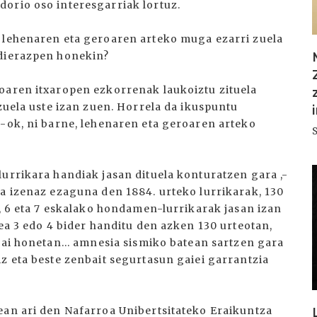
orio oso interesgarriak lortuz.
n lehenaren eta geroaren arteko muga ezarri zuela
adierazpen honekin?
oaren itxaropen ezkorrenak laukoiztu zituela
 zuela uste izan zuen. Horrela da ikuspuntu
0-ok, ni barne, lehenaren eta geroaren arteko
I
lurrikara handiak jasan dituela konturatzen gara ,-
ra izenaz ezaguna den 1884. urteko lurrikarak, 130
k, 6 eta 7 eskalako hondamen-lurrikarak jasan izan
dea 3 edo 4 bider handitu den azken 130 urteotan,
rai honetan... amnesia sismiko batean sartzen gara
z eta beste zenbait segurtasun gaiei garrantzia
ean ari den Nafarroa Unibertsitateko Eraikuntza