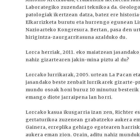
Laborategiko zuzendari teknikoa da. Geologoa
patologiak ikertzean datza, batez ere histor
Elkarrizketa burutu eta hurrengo egunean Li
Nazioarteko Kongresura. Bertan, pasa den ur
hirigintza-zaurgarritasuna azalduko du.
Lorca herriak, 2011. eko maiatzean jasandak
nahiz gizartearen jakin-mina piztu al du?
Lorcako lurrikarak, 2005. urtean La Pacan e
jasandako beste zenbait lurrikarek gizarte-
mundu osoak honi buruz 10 minutuz besterik e
emango diote jarraipena lan horri.
Lorcako kasua ikusgarria izan zen, Richter 
gertaturikoa zuzenean grabatzeko aukera ema
Gainera, erreplika gehiago egotearen harrisk
aukera eman zion. Orain, aditu nahiz munduko