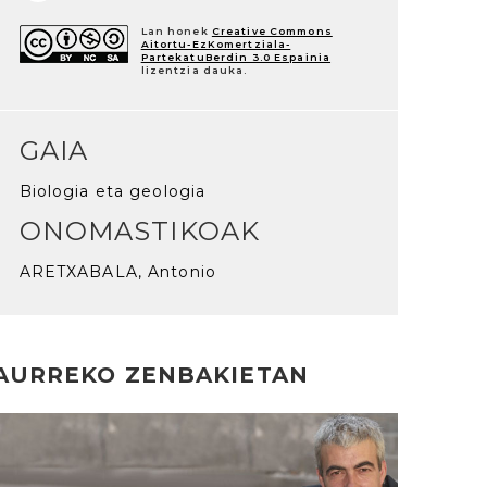
Lan honek
Creative Commons
Aitortu-EzKomertziala-
PartekatuBerdin 3.0 Espainia
lizentzia dauka.
GAIA
Biologia eta geologia
ONOMASTIKOAK
ARETXABALA, Antonio
AURREKO ZENBAKIETAN
rakurri