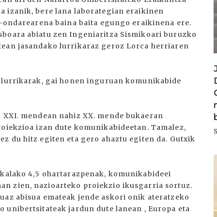
 izanik, bere lana laborategian eraikinen
ia-ondarearena baina baita egungo eraikinena ere.
sboara abiatu zen Ingeniaritza Sismikoari buruzko
tean jasandako lurrikaraz geroz Lorca herriaren
o lurrikarak, gai honen inguruan komunikabide
ta XXI. mendean nahiz XX. mende bukaeran
proiekzioa izan dute komunikabideetan. Tamalez,
z du hitz egiten eta gero ahaztu egiten da. Gutxik
I
eskalako 4,5 ohartarazpenak, komunikabideei
n zien, nazioarteko proiekzio ikusgarria sortuz.
uaz abisua emateak jende askori onik ateratzeko
 unibertsitateak jardun dute lanean , Europa eta