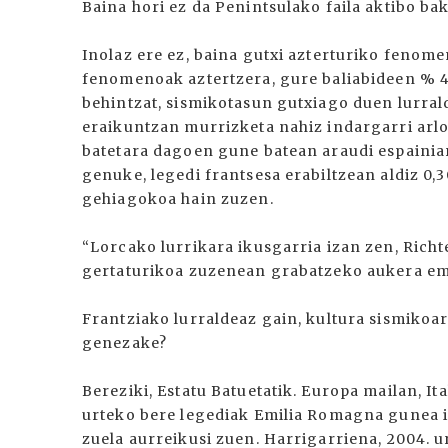
Baina hori ez da Penintsulako faila aktibo ba
Inolaz ere ez, baina gutxi azterturiko fenome
fenomenoak aztertzera, gure baliabideen % 4
behintzat, sismikotasun gutxiago duen lurralde
eraikuntzan murrizketa nahiz indargarri arlo
batetara dagoen gune batean araudi espainiar
genuke, legedi frantsesa erabiltzean aldiz 0,30
gehiagokoa hain zuzen.
“Lorcako lurrikara ikusgarria izan zen, Rich
gertaturikoa zuzenean grabatzeko aukera ema
Frantziako lurraldeaz gain, kultura sismikoa
genezake?
Bereziki, Estatu Batuetatik. Europa mailan, It
urteko bere legediak Emilia Romagna gunea iz
zuela aurreikusi zuen. Harrigarriena, 2004.