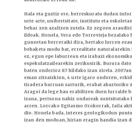
Hala eta guztiz ere, berreskuratu dudan inf
urte arte, unibertsitate, institutu eta eskol
behar zen azaltzen zutela. Ez zegoen araudir
ildoak. Honela, Vera edo Torrevieja bezalako
guneetan berreraiki dira, bertako lurren ez
behaketa modu bat, errealitate naturalarekin
ez, egun epe laburrean eta irabazi ekonomikoa
espekulatzailearekin zerikusirik. Burura dato
baten ondorioz 87 hildako izan zirela. 2007a
eman zitzaizkion, 4 urte igaro ondoren, erki
tiradera barruan sarturik, erabat ahazturiko z
Aragoi da lege hau erabiltzen duen lurralde ba
izana, pertsona nahiz ondareak suntsitutako l
arren. Lorcako Egitasmo Orokorrak, faila akt
dio. Honela bada, interes geologikodun puntu
izan den moduan, hirian eragin handia izan d