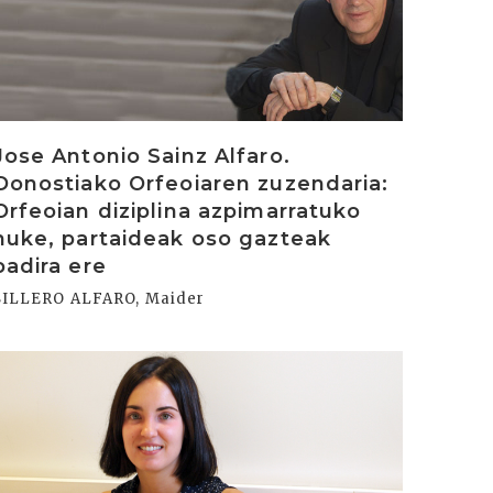
Jose Antonio Sainz Alfaro.
Donostiako Orfeoiaren zuzendaria:
Orfeoian diziplina azpimarratuko
nuke, partaideak oso gazteak
badira ere
SILLERO ALFARO, Maider
rakurri