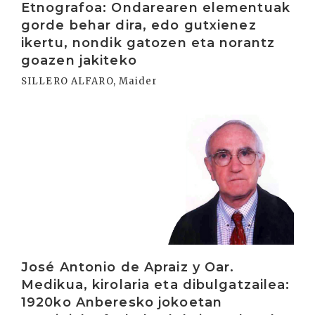
Etnografoa: Ondarearen elementuak
gorde behar dira, edo gutxienez
ikertu, nondik gatozen eta norantz
goazen jakiteko
SILLERO ALFARO, Maider
Irakurri
José Antonio de Apraiz y Oar.
Medikua, kirolaria eta dibulgatzailea:
1920ko Anberesko jokoetan