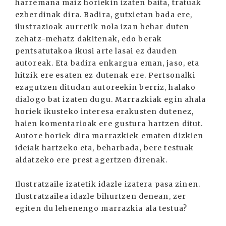
harremana maiz horiekin izaten baita, tratuak
ezberdinak dira. Badira, gutxietan bada ere,
ilustrazioak aurretik nola izan behar duten
zehatz-mehatz dakitenak, edo berak
pentsatutakoa ikusi arte lasai ez dauden
autoreak. Eta badira enkargua eman, jaso, eta
hitzik ere esaten ez dutenak ere. Pertsonalki
ezagutzen ditudan autoreekin berriz, halako
dialogo bat izaten dugu. Marrazkiak egin ahala
horiek ikusteko interesa erakusten dutenez,
haien komentarioak ere gustura hartzen ditut.
Autore horiek dira marrazkiek ematen dizkien
ideiak hartzeko eta, beharbada, bere testuak
aldatzeko ere prest agertzen direnak.
Ilustratzaile izatetik idazle izatera pasa zinen.
Ilustratzailea idazle bihurtzen denean, zer
egiten du lehenengo marrazkia ala testua?