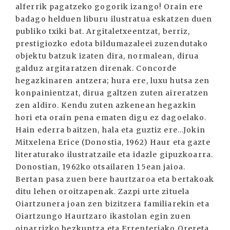
alferrik pagatzeko gogorik izango! Orain ere
badago helduen liburu ilustratua eskatzen duen
publiko txiki bat. Argitaletxeentzat, berriz,
prestigiozko edota bildumazaleei zuzendutako
objektu batzuk izaten dira, normalean, dirua
galduz argitaratzen direnak. Concorde
hegazkinaren antzera; hura ere, luxu hutsa zen
konpainientzat, dirua galtzen zuten aireratzen
zen aldiro. Kendu zuten azkenean hegazkin
hori eta orain pena ematen digu ez dagoelako.
Hain ederra baitzen, hala eta guztiz ere...Jokin
Mitxelena Erice (Donostia, 1962) Haur eta gazte
literaturako ilustratzaile eta idazle gipuzkoarra.
Donostian, 1962ko otsailaren 15ean jaioa.
Bertan pasa zuen bere haurtzaroa eta bertakoak
ditu lehen oroitzapenak. Zazpi urte zituela
Oiartzunera joan zen bizitzera familiarekin eta
Oiartzungo Haurtzaro ikastolan egin zuen
oinarrizko hezkuntza eta Errenteriako Orereta