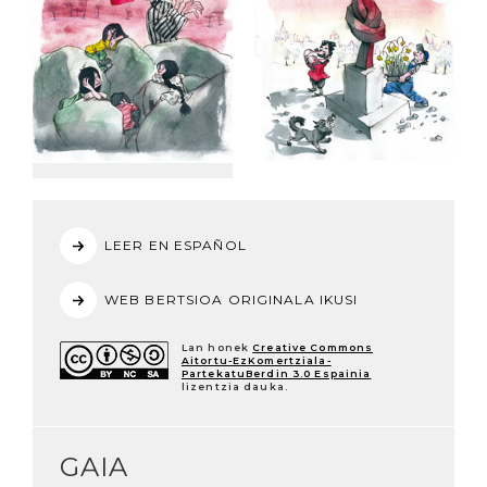
LEER EN ESPAÑOL
WEB BERTSIOA ORIGINALA IKUSI
Lan honek
Creative Commons
Aitortu-EzKomertziala-
PartekatuBerdin 3.0 Espainia
lizentzia dauka.
GAIA