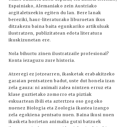
Espainiako, Alemaniako zein Austriako
argitaletxeekin egiten du lan. Bere lanak
bereziki, haur-literaturako liburuetan ikus
ditzakezu baina baita egunkariko artikuluak
ilustratzen, publizitatean edota literatura
ikuskizunetan ere.
Nola bihurtu zinen ilustratzaile profesional?
Konta iezaguzu zure historia.
Atzeregi ez jotzearren, ikasketak erabakitzeko
garaian pentsatzen badut, uste dut honela izan
zela gauza: ni animali zalea nintzen erruz eta
klase guztietako zomorro eta piztiak
eskuartean ibili eta aztertzea oso gogoko
nuenez Biologia eta Zoologia ikastea izango
zela egokiena pentsatu nuen. Baina ikusi nuen
ikasketa horietan animalia gutxi batzuek