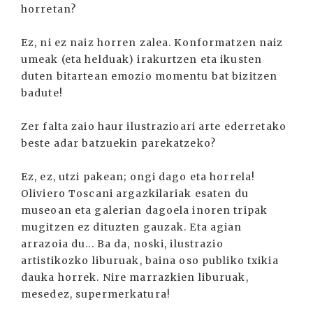
horretan?
Ez, ni ez naiz horren zalea. Konformatzen naiz
umeak (eta helduak) irakurtzen eta ikusten
duten bitartean emozio momentu bat bizitzen
badute!
Zer falta zaio haur ilustrazioari arte ederretako
beste adar batzuekin parekatzeko?
Ez, ez, utzi pakean; ongi dago eta horrela!
Oliviero Toscani argazkilariak esaten du
museoan eta galerian dagoela inoren tripak
mugitzen ez dituzten gauzak. Eta agian
arrazoia du... Ba da, noski, ilustrazio
artistikozko liburuak, baina oso publiko txikia
dauka horrek. Nire marrazkien liburuak,
mesedez, supermerkatura!