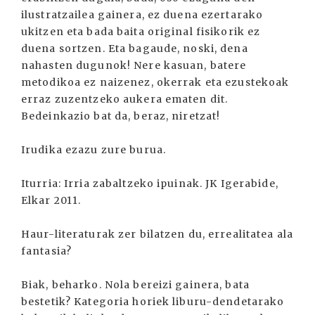
ilustratzailea gainera, ez duena ezertarako
ukitzen eta bada baita original fisikorik ez
duena sortzen. Eta bagaude, noski, dena
nahasten dugunok! Nere kasuan, batere
metodikoa ez naizenez, okerrak eta ezustekoak
erraz zuzentzeko aukera ematen dit.
Bedeinkazio bat da, beraz, niretzat!
Irudika ezazu zure burua.
Iturria: Irria zabaltzeko ipuinak. JK Igerabide,
Elkar 2011.
Haur-literaturak zer bilatzen du, errealitatea ala
fantasia?
Biak, beharko. Nola bereizi gainera, bata
bestetik? Kategoria horiek liburu-dendetarako