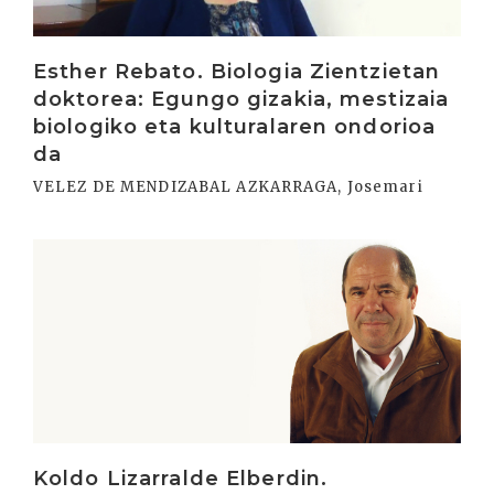
Esther Rebato. Biologia Zientzietan
doktorea: Egungo gizakia, mestizaia
biologiko eta kulturalaren ondorioa
da
VELEZ DE MENDIZABAL AZKARRAGA, Josemari
Irakurri
Koldo Lizarralde Elberdin.