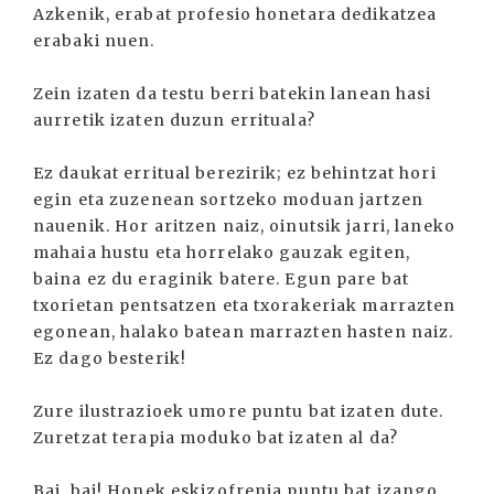
Azkenik, erabat profesio honetara dedikatzea
erabaki nuen.
Zein izaten da testu berri batekin lanean hasi
aurretik izaten duzun errituala?
Ez daukat erritual berezirik; ez behintzat hori
egin eta zuzenean sortzeko moduan jartzen
nauenik. Hor aritzen naiz, oinutsik jarri, laneko
mahaia hustu eta horrelako gauzak egiten,
baina ez du eraginik batere. Egun pare bat
txorietan pentsatzen eta txorakeriak marrazten
egonean, halako batean marrazten hasten naiz.
Ez dago besterik!
Zure ilustrazioek umore puntu bat izaten dute.
Zuretzat terapia moduko bat izaten al da?
Bai, bai! Honek eskizofrenia puntu bat izango