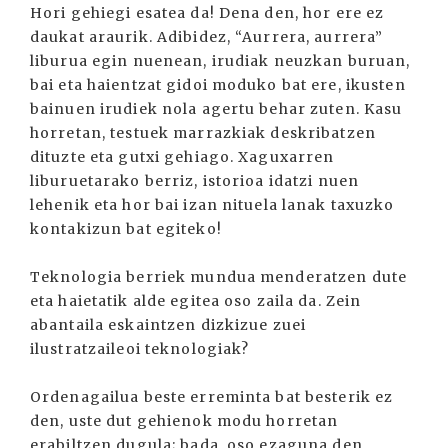
Hori gehiegi esatea da! Dena den, hor ere ez
daukat araurik. Adibidez, “Aurrera, aurrera”
liburua egin nuenean, irudiak neuzkan buruan,
bai eta haientzat gidoi moduko bat ere, ikusten
bainuen irudiek nola agertu behar zuten. Kasu
horretan, testuek marrazkiak deskribatzen
dituzte eta gutxi gehiago. Xaguxarren
liburuetarako berriz, istorioa idatzi nuen
lehenik eta hor bai izan nituela lanak taxuzko
kontakizun bat egiteko!
Teknologia berriek mundua menderatzen dute
eta haietatik alde egitea oso zaila da. Zein
abantaila eskaintzen dizkizue zuei
ilustratzaileoi teknologiak?
Ordenagailua beste erreminta bat besterik ez
den, uste dut gehienok modu horretan
erabiltzen dugula; bada, oso ezaguna den