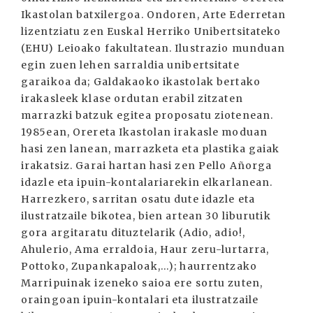
Ikastolan batxilergoa. Ondoren, Arte Ederretan
lizentziatu zen Euskal Herriko Unibertsitateko
(EHU) Leioako fakultatean. Ilustrazio munduan
egin zuen lehen sarraldia unibertsitate
garaikoa da; Galdakaoko ikastolak bertako
irakasleek klase ordutan erabil zitzaten
marrazki batzuk egitea proposatu ziotenean.
1985ean, Orereta Ikastolan irakasle moduan
hasi zen lanean, marrazketa eta plastika gaiak
irakatsiz. Garai hartan hasi zen Pello Añorga
idazle eta ipuin-kontalariarekin elkarlanean.
Harrezkero, sarritan osatu dute idazle eta
ilustratzaile bikotea, bien artean 30 liburutik
gora argitaratu dituztelarik (Adio, adio!,
Ahulerio, Ama erraldoia, Haur zeru-lurtarra,
Pottoko, Zupankapaloak,...); haurrentzako
Marripuinak izeneko saioa ere sortu zuten,
oraingoan ipuin-kontalari eta ilustratzaile