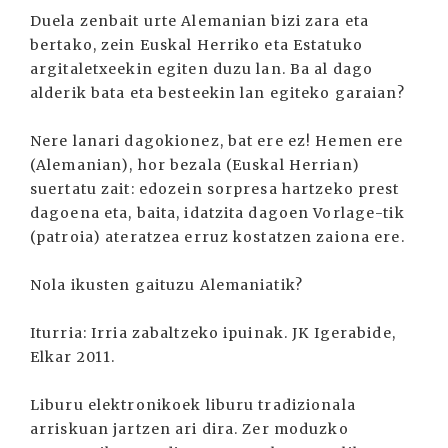
Duela zenbait urte Alemanian bizi zara eta
bertako, zein Euskal Herriko eta Estatuko
argitaletxeekin egiten duzu lan. Ba al dago
alderik bata eta besteekin lan egiteko garaian?
Nere lanari dagokionez, bat ere ez! Hemen ere
(Alemanian), hor bezala (Euskal Herrian)
suertatu zait: edozein sorpresa hartzeko prest
dagoena eta, baita, idatzita dagoen Vorlage-tik
(patroia) ateratzea erruz kostatzen zaiona ere.
Nola ikusten gaituzu Alemaniatik?
Iturria: Irria zabaltzeko ipuinak. JK Igerabide,
Elkar 2011.
Liburu elektronikoek liburu tradizionala
arriskuan jartzen ari dira. Zer moduzko