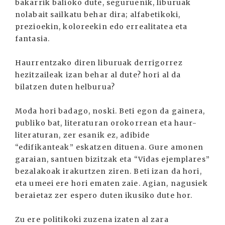
bakarrik balioko dute, seguruenik, liburuak
nolabait sailkatu behar dira; alfabetikoki,
prezioekin, koloreekin edo errealitatea eta
fantasia.
Haurrentzako diren liburuak derrigorrez
hezitzaileak izan behar al dute? hori al da
bilatzen duten helburua?
Moda hori badago, noski. Beti egon da gainera,
publiko bat, literaturan orokorrean eta haur-
literaturan, zer esanik ez, adibide
“edifikanteak” eskatzen dituena. Gure amonen
garaian, santuen bizitzak eta “Vidas ejemplares”
bezalakoak irakurtzen ziren. Beti izan da hori,
eta umeei ere hori ematen zaie. Agian, nagusiek
beraietaz zer espero duten ikusiko dute hor.
Zu ere politikoki zuzena izaten al zara