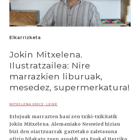
Elkarrizketa
Jokin Mitxelena.
Ilustratzailea: Nire
marrazkien liburuak,
mesedez, supermerkatura!
MITXELENA ERICE, LEIRE
Erlojuak marrazten hasi zen txiki-txikitatik
Jokin Mitxelena. Alemaniako Neuwied hirian
bizi den oiartzuarrak gaztetako zaletasuna
ofizio bilakatu zuen aspaldi, eta Euskal Herriko,