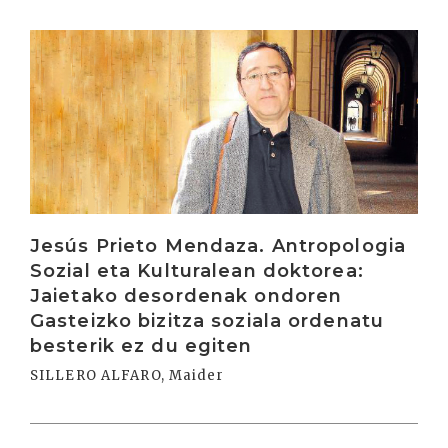
Irakurri
Jesús Prieto Mendaza. Antropologia
Sozial eta Kulturalean doktorea:
Jaietako desordenak ondoren
Gasteizko bizitza soziala ordenatu
besterik ez du egiten
SILLERO ALFARO, Maider