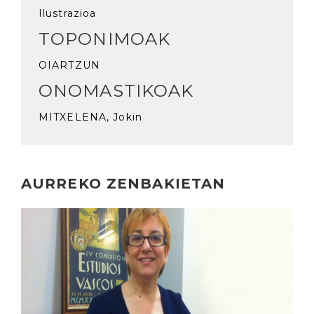
Ilustrazioa
TOPONIMOAK
OIARTZUN
ONOMASTIKOAK
MITXELENA, Jokin
AURREKO ZENBAKIETAN
Irakurri