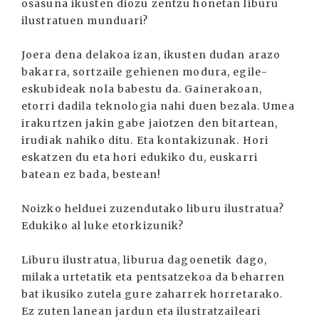
osasuna ikusten diozu zentzu honetan liburu
ilustratuen munduari?
Joera dena delakoa izan, ikusten dudan arazo
bakarra, sortzaile gehienen modura, egile-
eskubideak nola babestu da. Gainerakoan,
etorri dadila teknologia nahi duen bezala. Umea
irakurtzen jakin gabe jaiotzen den bitartean,
irudiak nahiko ditu. Eta kontakizunak. Hori
eskatzen du eta hori edukiko du, euskarri
batean ez bada, bestean!
Noizko helduei zuzendutako liburu ilustratua?
Edukiko al luke etorkizunik?
Liburu ilustratua, liburua dagoenetik dago,
milaka urtetatik eta pentsatzekoa da beharren
bat ikusiko zutela gure zaharrek horretarako.
Ez zuten lanean jardun eta ilustratzaileari