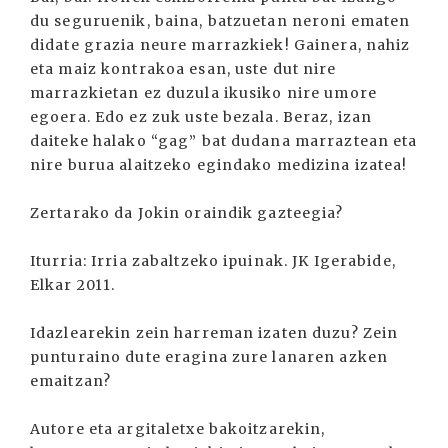
du seguruenik, baina, batzuetan neroni ematen
didate grazia neure marrazkiek! Gainera, nahiz
eta maiz kontrakoa esan, uste dut nire
marrazkietan ez duzula ikusiko nire umore
egoera. Edo ez zuk uste bezala. Beraz, izan
daiteke halako “gag” bat dudana marraztean eta
nire burua alaitzeko egindako medizina izatea!
Zertarako da Jokin oraindik gazteegia?
Iturria: Irria zabaltzeko ipuinak. JK Igerabide,
Elkar 2011.
Idazlearekin zein harreman izaten duzu? Zein
punturaino dute eragina zure lanaren azken
emaitzan?
Autore eta argitaletxe bakoitzarekin,