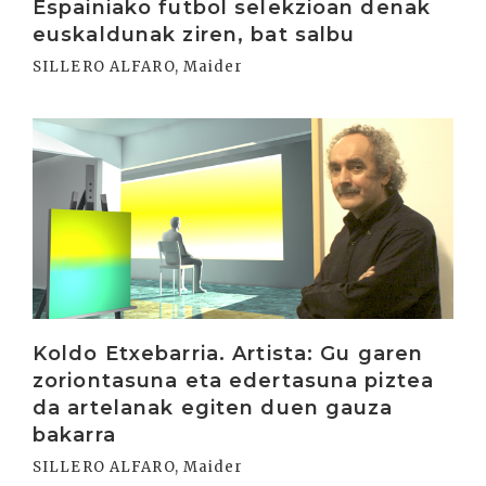
Espainiako futbol selekzioan denak
euskaldunak ziren, bat salbu
SILLERO ALFARO, Maider
Irakurri
Koldo Etxebarria. Artista: Gu garen
zoriontasuna eta edertasuna piztea
da artelanak egiten duen gauza
bakarra
SILLERO ALFARO, Maider