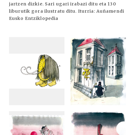
jartzen dizkie. Sari ugari irabazi ditu eta 130
liburutik gora ilustratu ditu. Iturria: Auñamendi
Eusko Entziklopedia