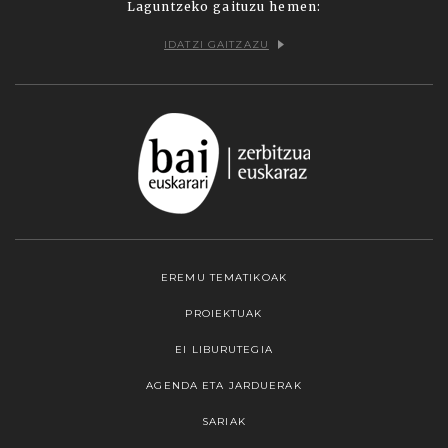
Laguntzeko gaituzu hemen:
IDATZI GAITZAZU
EREMU TEMATIKOAK
PROIEKTUAK
EI LIBURUTEGIA
AGENDA ETA JARDUERAK
SARIAK