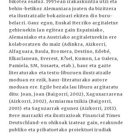
bikotea osatuz. 1995ean irakaskuntza utzi eta
behin-betikoz Alemaniara joaten da bizitzera
eta ilustratzaile bokazioari ekiten dio buru-
belarri. Gaur egun, Euskal Herriko argitaletxe
gehienekin lan egiteaz gain Espainiako,
Alemaniako eta Austriako argitaletxeekin ere
kolaboratzen du maiz (Adinkra, Aizkorri,
Alfaguara, Baula, Bromera, Destino, Edebé,
Elkarlanean, Everest, K?sel, Kumon, La Galera,
Pamiela, SM, Susaeta, etab.), haur eta gazte
literaturako eta testu-liburuen ilustratzaile
moduan ez ezik, haur-literaturako autore
moduan ere. Egile bezala lau liburu argitaratu
ditu: Joan, joan (Baigorri, 2002), Xaguxarrarena
(Aizkorri, 2002), Armiarma txikia (Baigorri,
2003) eta Saguzarrak egunez (Aizkorri, 2011).
Bere marrazki eta ilustrazioak Financial Times
Deutschland-en ohikoak izateaz gain, erakunde
publiko eta pribatuetako proiektuei irudiak