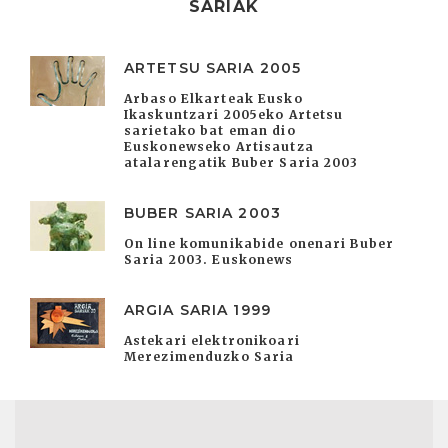
SARIAK
ARTETSU SARIA 2005
Arbaso Elkarteak Eusko
Ikaskuntzari 2005eko Artetsu
sarietako bat eman dio
Euskonewseko Artisautza
atalarengatik Buber Saria 2003
BUBER SARIA 2003
On line komunikabide onenari Buber
Saria 2003. Euskonews
ARGIA SARIA 1999
Astekari elektronikoari
Merezimenduzko Saria