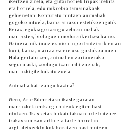
ikertzen zirela, eta gutxi horiek tripak irekita
eta horrela, edo mikrobio tamainakoak
gehienetan. Konturatu nintzen animaliak
gogoko nituela, baina arrazoi estetikoengatik.
Beraz, egokiago izango zela animaliak
marraztea, biologoen modura ikertzea baino.
Gainera, nik inoiz ez nion inportantziarik eman
honi, baina, marraztea ere oso gustukoa nuen.
Hala gertatu zen, animalien zorionerako,
seguru aski, zoologo izan nahi zuenak,
marrazkigile bukatu zuela.
Animalia bat izango bazina?
Gero, Arte Ederretako ikasle garaian
marrazketa enkargu batzuk egiten hasi
nintzen. Ikasketak bukatutakoan urte batzuez
irakaskuntzan aritu eta tarte horretan
argitaletxeekin kolaboratzen hasi nintzen.