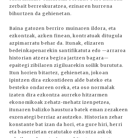
zerbait berreskuratzea, ezinaren hurrena
bihurtzen da gehienetan.
Baina gatozen berriro muinaren ildora, eta
ezkontzak, azken finean, kontratuak ditugula
azpimarratu behar da. Itunak, elizaren
bedeinkapenarekin santifikatuta edo —arraroa
historian atzera begira jartzen bagara—
epaitegi zibilaren zigiluarekin soilik burututa.
Itun horien bitartez, gehienetan, jokoan
ipintzen dira ezkontideen alde bateko eta
besteko ondareen oreka, eta oso normalak
izaten dira ezkontza aurreko hitzarmen
ekonomikoak zehatz-mehatz izenpetzea,
itunaren balizko haustura batek eman zezakeen
eszenategi berriaz arautzeko. Historian zehar
konstante bat izan da hori, eta gure hiri, herri
eta baserrietan eratutako ezkontza askok