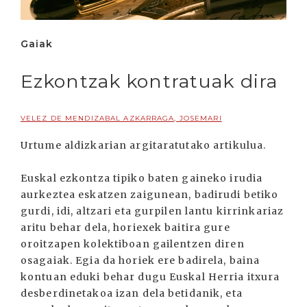
Gaiak
Ezkontzak kontratuak dira
VELEZ DE MENDIZABAL AZKARRAGA, JOSEMARI
Urtume aldizkarian argitaratutako artikulua.
Euskal ezkontza tipiko baten gaineko irudia
aurkeztea eskatzen zaigunean, badirudi betiko
gurdi, idi, altzari eta gurpilen lantu kirrinkariaz
aritu behar dela, horiexek baitira gure
oroitzapen kolektiboan gailentzen diren
osagaiak. Egia da horiek ere badirela, baina
kontuan eduki behar dugu Euskal Herria itxura
desberdinetakoa izan dela betidanik, eta