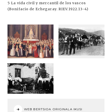
5 La vida civil y mercantil de los vascos
(Bonifacio de Echegaray. RIEV.1922.13-4)
WEB BERTSIOA ORIGINALA IKUSI