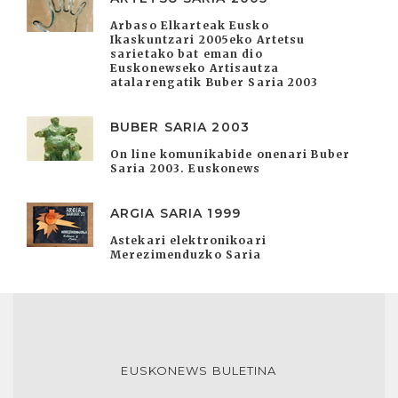
Arbaso Elkarteak Eusko
Ikaskuntzari 2005eko Artetsu
sarietako bat eman dio
Euskonewseko Artisautza
atalarengatik Buber Saria 2003
BUBER SARIA 2003
On line komunikabide onenari Buber
Saria 2003. Euskonews
ARGIA SARIA 1999
Astekari elektronikoari
Merezimenduzko Saria
EUSKONEWS BULETINA