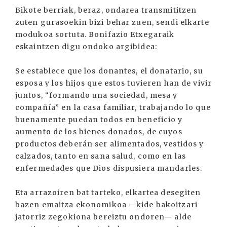
Bikote berriak, beraz, ondarea transmititzen
zuten gurasoekin bizi behar zuen, sendi elkarte
modukoa sortuta. Bonifazio Etxegaraik
eskaintzen digu ondoko argibidea:
Se establece que los donantes, el donatario, su
esposa y los hijos que estos tuvieren han de vivir
juntos, “formando una sociedad, mesa y
compañía” en la casa familiar, trabajando lo que
buenamente puedan todos en beneficio y
aumento de los bienes donados, de cuyos
productos deberán ser alimentados, vestidos y
calzados, tanto en sana salud, como en las
enfermedades que Dios dispusiera mandarles.
Eta arrazoiren bat tarteko, elkartea desegiten
bazen emaitza ekonomikoa —kide bakoitzari
jatorriz zegokiona bereiztu ondoren— alde