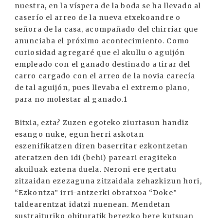
nuestra, en la víspera de la boda se ha llevado al
caserío el arreo de la nueva etxekoandre o
señora de la casa, acompañado del chirriar que
anunciaba el próximo acontecimiento. Como
curiosidad agregaré que el akullu o aguijón
empleado con el ganado destinado a tirar del
carro cargado con el arreo de la novia carecía
de tal aguijón, pues llevaba el extremo plano,
para no molestar al ganado.1
Bitxia, ezta? Zuzen egoteko ziurtasun handiz
esango nuke, egun herri askotan
eszenifikatzen diren baserritar ezkontzetan
ateratzen den idi (behi) pareari eragiteko
akuiluak eztena duela. Neroni ere gertatu
zitzaidan ezezaguna zitzaidala zehazkizun hori,
“Ezkontza” irri-antzerki obratxoa “Doke”
taldearentzat idatzi nuenean. Mendetan
sustraituriko ohituratik berezko bere kutsuan