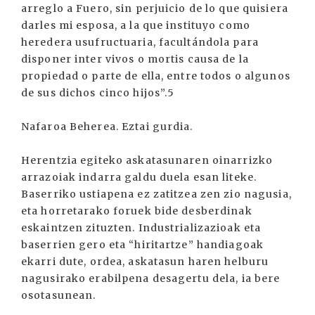
arreglo a Fuero, sin perjuicio de lo que quisiera
darles mi esposa, a la que instituyo como
heredera usufructuaria, facultándola para
disponer inter vivos o mortis causa de la
propiedad o parte de ella, entre todos o algunos
de sus dichos cinco hijos”.5
Nafaroa Beherea. Eztai gurdia.
Herentzia egiteko askatasunaren oinarrizko
arrazoiak indarra galdu duela esan liteke.
Baserriko ustiapena ez zatitzea zen zio nagusia,
eta horretarako foruek bide desberdinak
eskaintzen zituzten. Industrializazioak eta
baserrien gero eta “hiritartze” handiagoak
ekarri dute, ordea, askatasun haren helburu
nagusirako erabilpena desagertu dela, ia bere
osotasunean.