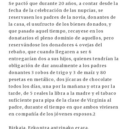
Se pactó que durante 20 años, a contar desde la
fecha de la celebración de las nupcias, se
reservasen los padres de la novia, donantes de
la casa, el usufructo de los bienes donados, y
que pasado aquel tiempo, recayese en los
donatarios el pleno dominio de aquellos, pero
reservándose los donadores 4 ovejas del
rebaño, que cuando llegaren a ser 6
entregarían dos a sus hijos, quienes tendrían la
obligación de dar anualmente a los padres
donantes 3 robos de trigo y 3 de maíz y 80
pesetas en metálico, dos jícaras de chocolate
todos los días, una por la mañana y otra por la
tarde, de 5 reales la libra a la madre y el tabaco
suficiente para pipa de la clase de Virginia al
padre, durante el tiempo en que ambos viviesen
en compañía de los jóvenes esposos.2
Bizkaia. Ezkontza antzinako erara.