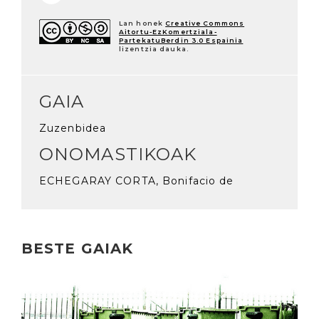
Lan honek
Creative Commons
Aitortu-EzKomertziala-
PartekatuBerdin 3.0 Espainia
lizentzia dauka.
GAIA
Zuzenbidea
ONOMASTIKOAK
ECHEGARAY CORTA, Bonifacio de
BESTE GAIAK
Irakurri