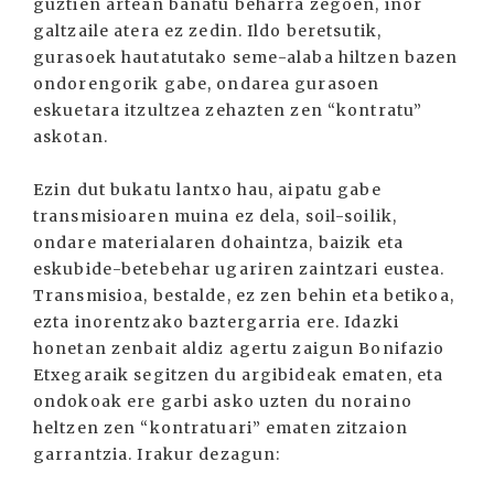
guztien artean banatu beharra zegoen, inor
galtzaile atera ez zedin. Ildo beretsutik,
gurasoek hautatutako seme-alaba hiltzen bazen
ondorengorik gabe, ondarea gurasoen
eskuetara itzultzea zehazten zen “kontratu”
askotan.
Ezin dut bukatu lantxo hau, aipatu gabe
transmisioaren muina ez dela, soil-soilik,
ondare materialaren dohaintza, baizik eta
eskubide-betebehar ugariren zaintzari eustea.
Transmisioa, bestalde, ez zen behin eta betikoa,
ezta inorentzako baztergarria ere. Idazki
honetan zenbait aldiz agertu zaigun Bonifazio
Etxegaraik segitzen du argibideak ematen, eta
ondokoak ere garbi asko uzten du noraino
heltzen zen “kontratuari” ematen zitzaion
garrantzia. Irakur dezagun: