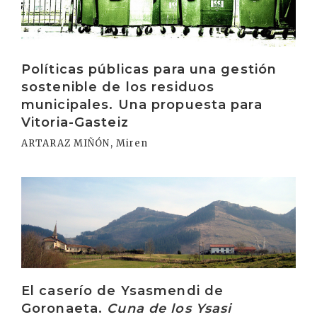
Políticas públicas para una gestión
sostenible de los residuos
municipales. Una propuesta para
Vitoria-Gasteiz
ARTARAZ MIÑÓN, Miren
Irakurri
El caserío de Ysasmendi de
Goronaeta.
Cuna de los Ysasi