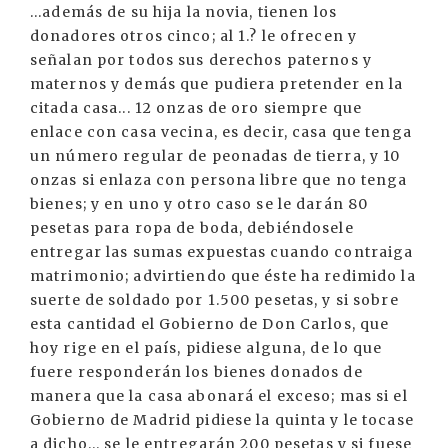
...además de su hija la novia, tienen los
donadores otros cinco; al 1.? le ofrecen y
señalan por todos sus derechos paternos y
maternos y demás que pudiera pretender en la
citada casa... 12 onzas de oro siempre que
enlace con casa vecina, es decir, casa que tenga
un número regular de peonadas de tierra, y 10
onzas si enlaza con persona libre que no tenga
bienes; y en uno y otro caso se le darán 80
pesetas para ropa de boda, debiéndosele
entregar las sumas expuestas cuando contraiga
matrimonio; advirtiendo que éste ha redimido la
suerte de soldado por 1.500 pesetas, y si sobre
esta cantidad el Gobierno de Don Carlos, que
hoy rige en el país, pidiese alguna, de lo que
fuere responderán los bienes donados de
manera que la casa abonará el exceso; mas si el
Gobierno de Madrid pidiese la quinta y le tocase
a dicho... se le entregarán 200 pesetas y si fuese