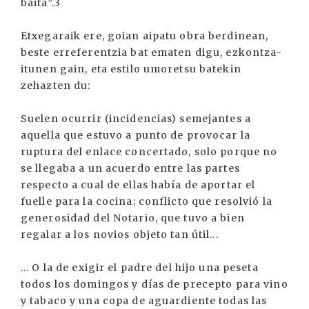
baita”.3
Etxegaraik ere, goian aipatu obra berdinean,
beste erreferentzia bat ematen digu, ezkontza-
itunen gain, eta estilo umoretsu batekin
zehazten du:
Suelen ocurrir (incidencias) semejantes a
aquella que estuvo a punto de provocar la
ruptura del enlace concertado, solo porque no
se llegaba a un acuerdo entre las partes
respecto a cual de ellas había de aportar el
fuelle para la cocina; conflicto que resolvió la
generosidad del Notario, que tuvo a bien
regalar a los novios objeto tan útil...
... O la de exigir el padre del hijo una peseta
todos los domingos y días de precepto para vino
y tabaco y una copa de aguardiente todas las