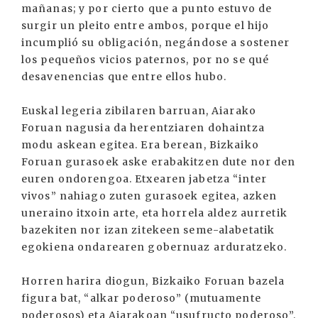
mañanas; y por cierto que a punto estuvo de
surgir un pleito entre ambos, porque el hijo
incumplió su obligación, negándose a sostener
los pequeños vicios paternos, por no se qué
desavenencias que entre ellos hubo.
Euskal legeria zibilaren barruan, Aiarako
Foruan nagusia da herentziaren dohaintza
modu askean egitea. Era berean, Bizkaiko
Foruan gurasoek aske erabakitzen dute nor den
euren ondorengoa. Etxearen jabetza “inter
vivos” nahiago zuten gurasoek egitea, azken
uneraino itxoin arte, eta horrela aldez aurretik
bazekiten nor izan zitekeen seme-alabetatik
egokiena ondarearen gobernuaz arduratzeko.
Horren harira diogun, Bizkaiko Foruan bazela
figura bat, “alkar poderoso” (mutuamente
poderosos) eta Aiarakoan “usufructo poderoso”,