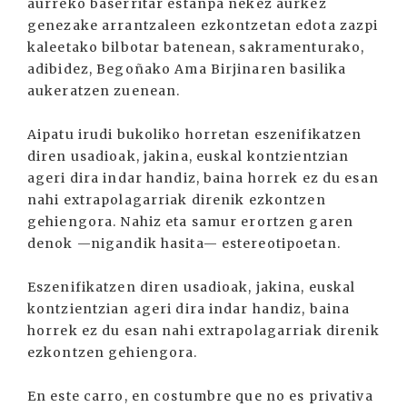
aurreko baserritar estanpa nekez aurkez
genezake arrantzaleen ezkontzetan edota zazpi
kaleetako bilbotar batenean, sakramenturako,
adibidez, Begoñako Ama Birjinaren basilika
aukeratzen zuenean.
Aipatu irudi bukoliko horretan eszenifikatzen
diren usadioak, jakina, euskal kontzientzian
ageri dira indar handiz, baina horrek ez du esan
nahi extrapolagarriak direnik ezkontzen
gehiengora. Nahiz eta samur erortzen garen
denok —nigandik hasita— estereotipoetan.
Eszenifikatzen diren usadioak, jakina, euskal
kontzientzian ageri dira indar handiz, baina
horrek ez du esan nahi extrapolagarriak direnik
ezkontzen gehiengora.
En este carro, en costumbre que no es privativa