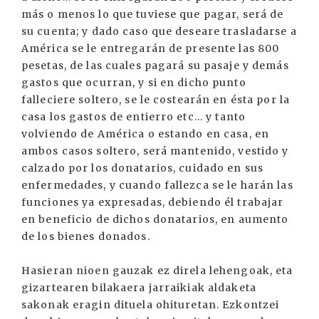
más o menos lo que tuviese que pagar, será de
su cuenta; y dado caso que deseare trasladarse a
América se le entregarán de presente las 800
pesetas, de las cuales pagará su pasaje y demás
gastos que ocurran, y si en dicho punto
falleciere soltero, se le costearán en ésta por la
casa los gastos de entierro etc... y tanto
volviendo de América o estando en casa, en
ambos casos soltero, será mantenido, vestido y
calzado por los donatarios, cuidado en sus
enfermedades, y cuando fallezca se le harán las
funciones ya expresadas, debiendo él trabajar
en beneficio de dichos donatarios, en aumento
de los bienes donados.
Hasieran nioen gauzak ez direla lehengoak, eta
gizartearen bilakaera jarraikiak aldaketa
sakonak eragin dituela ohituretan. Ezkontzei