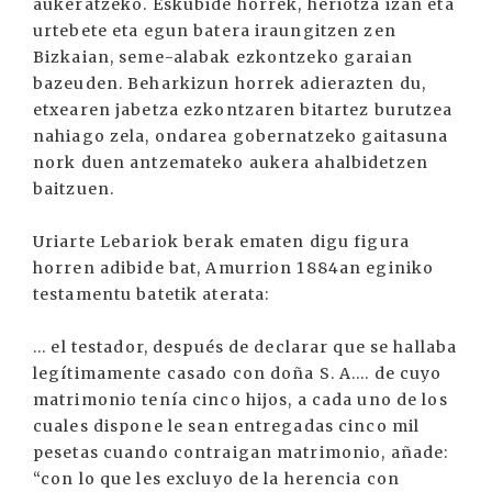
aukeratzeko. Eskubide horrek, heriotza izan eta
urtebete eta egun batera iraungitzen zen
Bizkaian, seme-alabak ezkontzeko garaian
bazeuden. Beharkizun horrek adierazten du,
etxearen jabetza ezkontzaren bitartez burutzea
nahiago zela, ondarea gobernatzeko gaitasuna
nork duen antzemateko aukera ahalbidetzen
baitzuen.
Uriarte Lebariok berak ematen digu figura
horren adibide bat, Amurrion 1884an eginiko
testamentu batetik aterata:
... el testador, después de declarar que se hallaba
legítimamente casado con doña S. A.... de cuyo
matrimonio tenía cinco hijos, a cada uno de los
cuales dispone le sean entregadas cinco mil
pesetas cuando contraigan matrimonio, añade:
“con lo que les excluyo de la herencia con