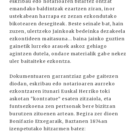
eskribau edo notarioaren bitartez ontzat
emandako baldintzak ezartzen ziran, inor
ustekabean harrapa ez zezan ezkondutako
bikotearen desegiteak. Beste seinale bat, hain
zuzen, ulertzeko Jainkoak bedeinka dezakeela
ezkontideen maitasuna... baina jainko guztien
gainetik lurreko arauek askoz gehiago
agintzen dutela, ondare materialik gabe nekez
uler baitaiteke ezkontza.
Dokumentuaren garrantziaz gabe gaitezen
diodan, eskribau edo notarioaren aurreko
ezkontzaren itunari Euskal Herriko toki
askotan “kontratue” esaten zitzaiola, eta
funtsezkoena zen pertsonak bere bizitzan
burutzen zituenen artean. Begira zer dioen
Bonifazio Etxegaraik, Baztanen 1874an
izenpetutako hitzarmen batez: