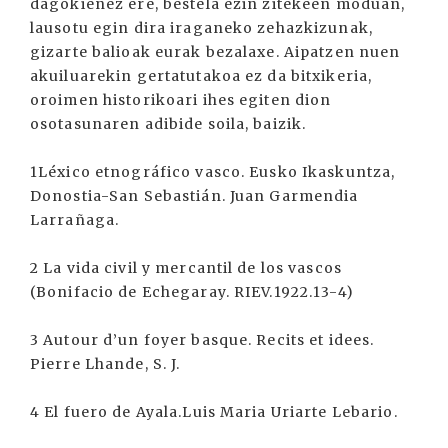
dagokienez ere, bestela ezin zitekeen moduan,
lausotu egin dira iraganeko zehazkizunak,
gizarte balioak eurak bezalaxe. Aipatzen nuen
akuiluarekin gertatutakoa ez da bitxikeria,
oroimen historikoari ihes egiten dion
osotasunaren adibide soila, baizik.
1Léxico etnográfico vasco. Eusko Ikaskuntza,
Donostia-San Sebastián. Juan Garmendia
Larrañaga.
2 La vida civil y mercantil de los vascos
(Bonifacio de Echegaray. RIEV.1922.13-4)
3 Autour d’un foyer basque. Recits et idees.
Pierre Lhande, S. J.
4 El fuero de Ayala.Luis Maria Uriarte Lebario.