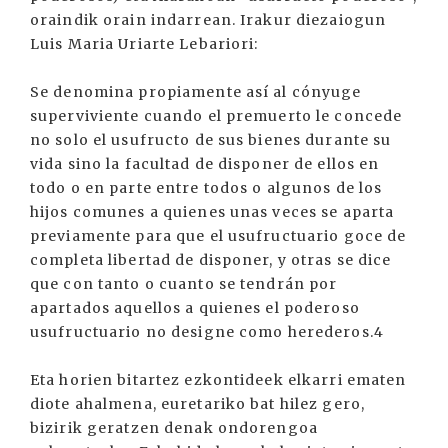
oraindik orain indarrean. Irakur diezaiogun
Luis Maria Uriarte Lebariori:
Se denomina propiamente así al cónyuge
superviviente cuando el premuerto le concede
no solo el usufructo de sus bienes durante su
vida sino la facultad de disponer de ellos en
todo o en parte entre todos o algunos de los
hijos comunes a quienes unas veces se aparta
previamente para que el usufructuario goce de
completa libertad de disponer, y otras se dice
que con tanto o cuanto se tendrán por
apartados aquellos a quienes el poderoso
usufructuario no designe como herederos.4
Eta horien bitartez ezkontideek elkarri ematen
diote ahalmena, euretariko bat hilez gero,
bizirik geratzen denak ondorengoa