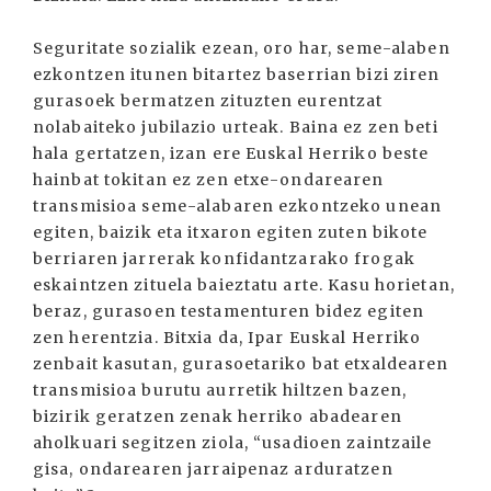
Seguritate sozialik ezean, oro har, seme-alaben
ezkontzen itunen bitartez baserrian bizi ziren
gurasoek bermatzen zituzten eurentzat
nolabaiteko jubilazio urteak. Baina ez zen beti
hala gertatzen, izan ere Euskal Herriko beste
hainbat tokitan ez zen etxe-ondarearen
transmisioa seme-alabaren ezkontzeko unean
egiten, baizik eta itxaron egiten zuten bikote
berriaren jarrerak konfidantzarako frogak
eskaintzen zituela baieztatu arte. Kasu horietan,
beraz, gurasoen testamenturen bidez egiten
zen herentzia. Bitxia da, Ipar Euskal Herriko
zenbait kasutan, gurasoetariko bat etxaldearen
transmisioa burutu aurretik hiltzen bazen,
bizirik geratzen zenak herriko abadearen
aholkuari segitzen ziola, “usadioen zaintzaile
gisa, ondarearen jarraipenaz arduratzen