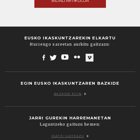
BIDALI ARTIKULUA
EUSKO IKASKUNTZAREKIN ELKARTU
Hurrengo sareetan aurkitu gaitzazu:
Facebook
Twitter
Youtube
Flickr
Vimeo
EGIN EUSKO IKASKUNTZAREN BAZKIDE
BAZKIDE EGIN
JARRI GUREKIN HARREMANETAN
Laguntzeko gaituzu hemen:
IDATZI GAITZAZU