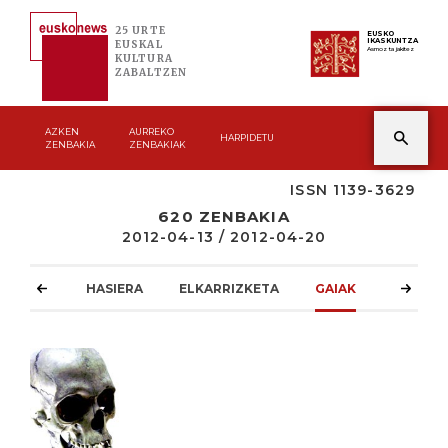
25 URTE
EUSKO
IKASKUNTZA
EUSKAL
Asmoz ta jakitez
KULTURA
ZABALTZEN
AZKEN
AURREKO
HARPIDETU
ZENBAKIA
ZENBAKIAK
ISSN 1139-3629
620 ZENBAKIA
2012-04-13 / 2012-04-20
HASIERA
ELKARRIZKETA
GAIAK
ATZOKO