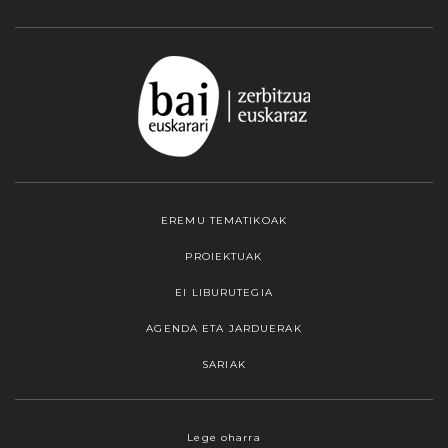
EREMU TEMATIKOAK
PROIEKTUAK
EI LIBURUTEGIA
AGENDA ETA JARDUERAK
SARIAK
Webgune honek cookieak erabiltzen ditu,
Lege oharra