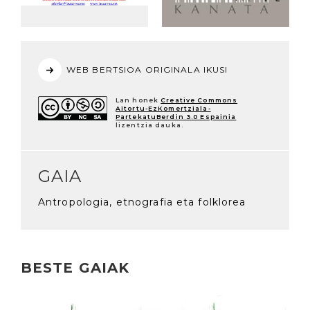
WEB BERTSIOA ORIGINALA IKUSI
Lan honek
Creative Commons
Aitortu-EzKomertziala-
PartekatuBerdin 3.0 Espainia
lizentzia dauka.
GAIA
Antropologia, etnografia eta folklorea
BESTE GAIAK
Irakurri