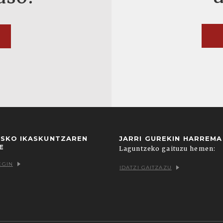
USKO IKASKUNTZAREN
JARRI GUREKIN HARREM
E
Laguntzeko gaituzu hemen:
EGIN
IDATZI GAITZAZU