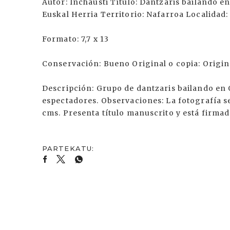
Autor: Inchausti Título: Dantzaris bailando 
Euskal Herria Territorio: Nafarroa Localidad:
Formato: 7,7 x 13
Conservación: Bueno Original o copia: Origin
Descripción: Grupo de dantzaris bailando en
espectadores. Observaciones: La fotografía s
cms. Presenta título manuscrito y está firmada