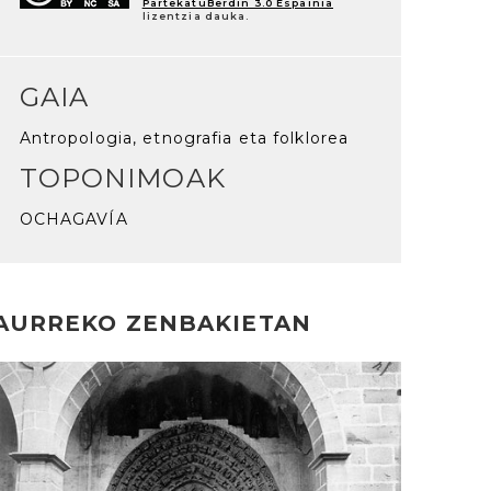
PartekatuBerdin 3.0 Espainia
lizentzia dauka.
GAIA
Antropologia, etnografia eta folklorea
TOPONIMOAK
OCHAGAVÍA
AURREKO ZENBAKIETAN
rakurri