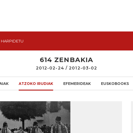
HARPIDETU
614 ZENBAKIA
2012-02-24 / 2012-03-02
AIAK
ATZOKO IRUDIAK
EFEMERIDEAK
EUSKOBOOKS