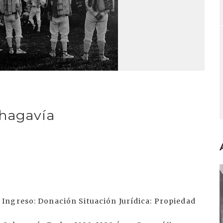
chagavía
I
Ingreso: Donación Situación Jurídica: Propiedad