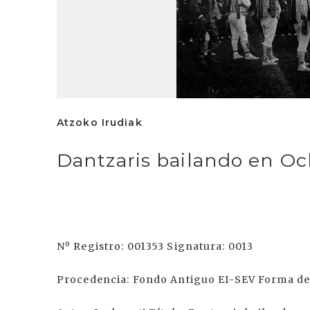
Atzoko Irudiak
Dantzaris bailando en O
Nº Registro: 001353 Signatura: 0013
Procedencia: Fondo Antiguo EI-SEV Forma de 