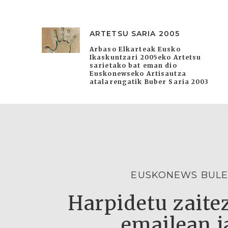
ARTETSU SARIA 2005
Arbaso Elkarteak Eusko
Ikaskuntzari 2005eko Artetsu
sarietako bat eman dio
Euskonewseko Artisautza
atalarengatik Buber Saria 2003
EUSKONEWS BULE
Harpidetu zaitez
emailean j