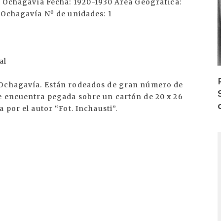
en Ochagavía Fecha: 1920-1930 Área Geográfica:
 Ochagavía Nº de unidades: 1
al
 Ochagavía. Están rodeados de gran número de
e encuentra pegada sobre un cartón de 20 x 26
 por el autor “Fot. Inchausti”.
I