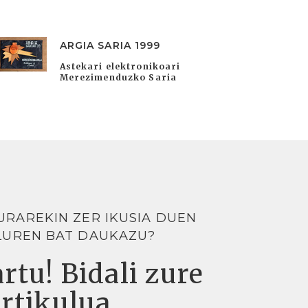
ARGIA SARIA 1999
Astekari elektronikoari
Merezimenduzko Saria
URAREKIN ZER IKUSIA DUEN
LUREN BAT DAUKAZU?
rtu! Bidali zure
artikulua