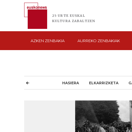
25 URTE
EUSKAL
KULTURA
ZABALTZEN
AZKEN
ZENBAKIA
AURREKO
ZENBAKIAK
HASIERA
ELKARRIZKETA
G