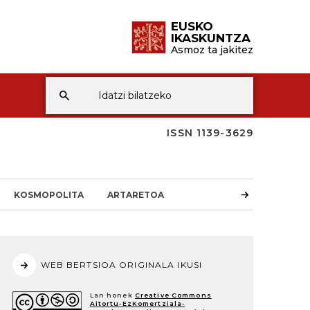
EUSKO
IKASKUNTZA
Asmoz ta jakitez
ISSN 1139-3629
KOSMOPOLITA
ARTARETOA
WEB BERTSIOA ORIGINALA IKUSI
Lan honek
Creative Commons
Aitortu-EzKomertziala-