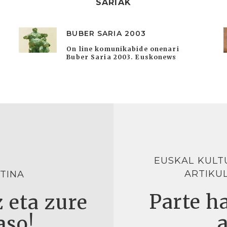
SARIAK
BUBER SARIA 2003
On line komunikabide onenari
Buber Saria 2003. Euskonews
EUSKAL KULT
ARTIKU
TINA
Parte ha
 eta zure
aso!