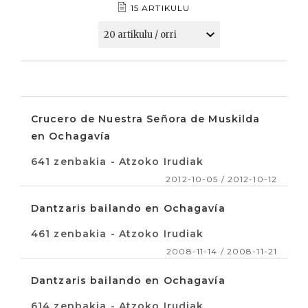
15 ARTIKULU
Crucero de Nuestra Señora de Muskilda
en Ochagavía
641 zenbakia - Atzoko Irudiak
2012-10-05 / 2012-10-12
Dantzaris bailando en Ochagavía
461 zenbakia - Atzoko Irudiak
2008-11-14 / 2008-11-21
Dantzaris bailando en Ochagavía
614 zenbakia - Atzoko Irudiak