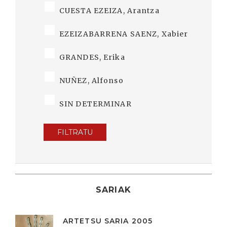
CUESTA EZEIZA, Arantza
EZEIZABARRENA SAENZ, Xabier
GRANDES, Erika
NUÑEZ, Alfonso
SIN DETERMINAR
FILTRATU
SARIAK
ARTETSU SARIA 2005