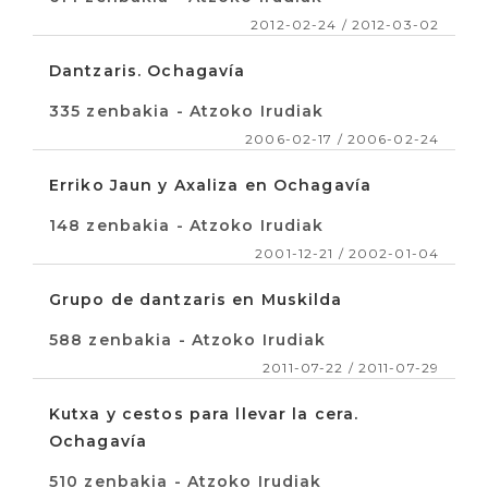
2012-02-24 / 2012-03-02
Dantzaris. Ochagavía
335 zenbakia - Atzoko Irudiak
2006-02-17 / 2006-02-24
Erriko Jaun y Axaliza en Ochagavía
148 zenbakia - Atzoko Irudiak
2001-12-21 / 2002-01-04
Grupo de dantzaris en Muskilda
588 zenbakia - Atzoko Irudiak
2011-07-22 / 2011-07-29
Kutxa y cestos para llevar la cera.
Ochagavía
510 zenbakia - Atzoko Irudiak