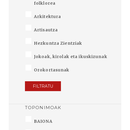
folklorea
Arkitektura
Artisautza
Hezkuntza Zientziak
Jokoak, kirolak eta ikuskizunak
Orokortasunak
FILTRATU
TOPONIMOAK
BAIONA