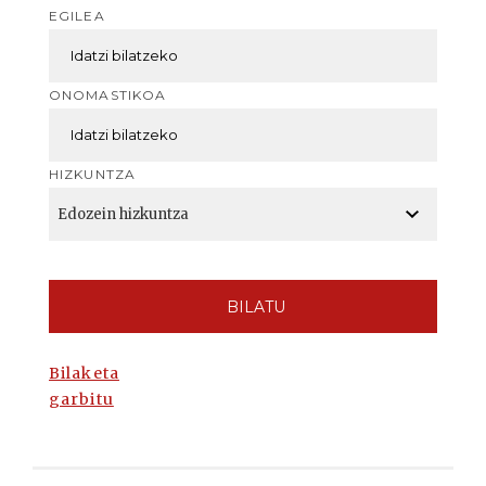
EGILEA
ONOMASTIKOA
HIZKUNTZA
BILATU
Bilaketa
garbitu