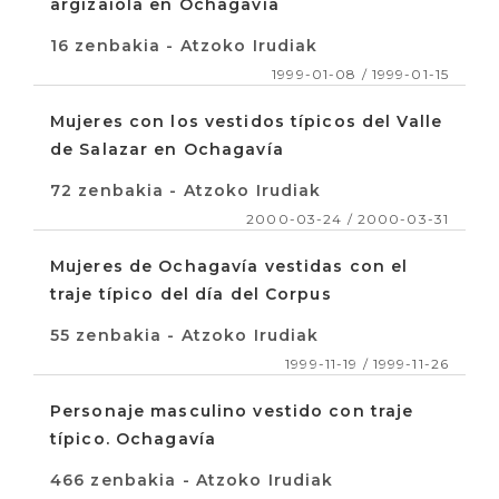
argizaiola en Ochagavia
16 zenbakia - Atzoko Irudiak
1999-01-08 / 1999-01-15
Mujeres con los vestidos típicos del Valle
de Salazar en Ochagavía
72 zenbakia - Atzoko Irudiak
2000-03-24 / 2000-03-31
Mujeres de Ochagavía vestidas con el
traje típico del día del Corpus
55 zenbakia - Atzoko Irudiak
1999-11-19 / 1999-11-26
Personaje masculino vestido con traje
típico. Ochagavía
466 zenbakia - Atzoko Irudiak