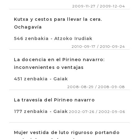
2009-11-27 / 2009-12-04
Kutxa y cestos para llevar la cera.
Ochagavía
546 zenbakia - Atzoko Irudiak
2010-09-17 / 2010-09-24
La docencia en el Pirineo navarro:
inconvenientes o ventajas
451 zenbakia - Gaiak
2008-08-29 / 2008-09-08
La travesía del Pirineo navarro
177 zenbakia - Gaiak
2002-07-26 / 2002-09-06
Mujer vestida de luto riguroso portando