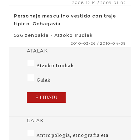
2008-12-19 / 2009-01-02
Personaje masculino vestido con traje
típico. Ochagavía
526 zenbakia - Atzoko Irudiak
2010-03-26 / 2010-04-09
ATALAK
Atzoko Irudiak
Gaiak
FILTRATU
GAIAK
Antropologia, etnografia eta