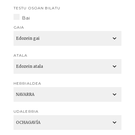
TESTU OSOAN BILATU
Bai
GAIA
ATALA
HERRIALDEA
UDALERRIA