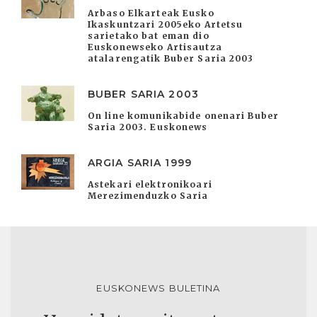
Arbaso Elkarteak Eusko
Ikaskuntzari 2005eko Artetsu
sarietako bat eman dio
Euskonewseko Artisautza
atalarengatik Buber Saria 2003
BUBER SARIA 2003
On line komunikabide onenari Buber
Saria 2003. Euskonews
ARGIA SARIA 1999
Astekari elektronikoari
Merezimenduzko Saria
EUSKONEWS BULETINA