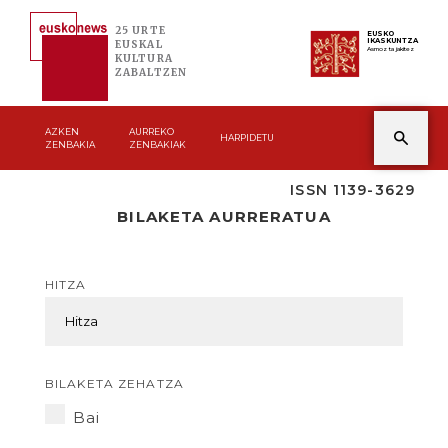
25 URTE
EUSKO
IKASKUNTZA
EUSKAL
Asmoz ta jakitez
KULTURA
ZABALTZEN
AZKEN
AURREKO
HARPIDETU
ZENBAKIA
ZENBAKIAK
ISSN 1139-3629
BILAKETA AURRERATUA
HITZA
BILAKETA ZEHATZA
Bai