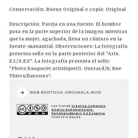
Conservación: Bueno Original o copia: Original
Descripción: Pareja en una fuente. El hombre
posa en la parte superior de la imagen mientras
que la mujer, agachada, llena un cántaro en la
fuente-manantial. Observaciones: La fotografía
presenta sello en la parte posterior del “Artx.
E.I./S.E.V.”. La fotografía presenta el sello:
“Photo basque/et artistique/G. Ouvrard/8, Rue
Thiers/Bayonne”.
WEB BERTSIOA ORIGINALA IKUSI
Lan honek
Creative Commons
Aitortu-EzKomertziala-
PartekatuBerdin 3.0 Espainia
lizentzia dauka.