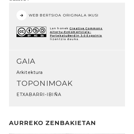
WEB BERTSIOA ORIGINALA IKUSI
Lan honek
Creative Commons
Aitortu-EzKomertziala-
PartekatuBerdin 3.0 Espainia
lizentzia dauka.
GAIA
Arkitektura
TOPONIMOAK
ETXABARRI-IBIÑA
AURREKO ZENBAKIETAN