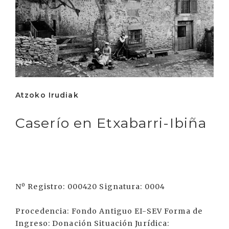
Atzoko Irudiak
Caserío en Etxabarri-Ibiña
Nº Registro: 000420 Signatura: 0004
Procedencia: Fondo Antiguo EI-SEV Forma de
Ingreso: Donación Situación Jurídica: