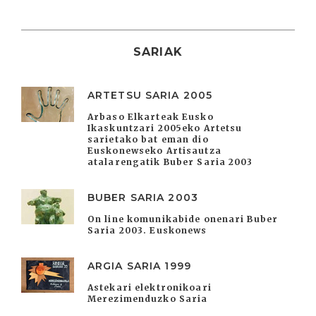
SARIAK
ARTETSU SARIA 2005
Arbaso Elkarteak Eusko
Ikaskuntzari 2005eko Artetsu
sarietako bat eman dio
Euskonewseko Artisautza
atalarengatik Buber Saria 2003
BUBER SARIA 2003
On line komunikabide onenari Buber
Saria 2003. Euskonews
ARGIA SARIA 1999
Astekari elektronikoari
Merezimenduzko Saria