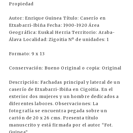
Propiedad
Autor: Enrique Guinea Título: Caserío en
Etxabarri-Ibiña Fecha: 1900-1920 Área
Geográfica: Euskal Herria Territorio: Araba-
Álava Localidad: Zigoitia Nº de unidades: 1
Formato: 9 x 13
Conservación: Bueno Original o copia: Original
Descripción: Fachadas principal y lateral de un
caserío de Etxabarri-Ibiña en Cigoitia. En el
exterior dos mujeres y un hombre dedicados a
diferentes labores. Observaciones: La
fotografía se encuentra pegada sobre un
cartón de 20 x 26 cms. Presenta título
manuscrito y está firmada por el autor “Fot.
Guinea”.