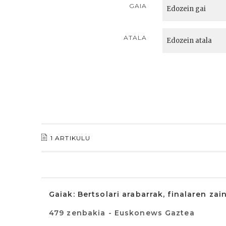
GAIA
ATALA
1 ARTIKULU
Gaiak: Bertsolari arabarrak, finalaren zai
479 zenbakia - Euskonews Gaztea