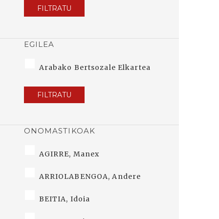
FILTRATU
EGILEA
Arabako Bertsozale Elkartea
FILTRATU
ONOMASTIKOAK
AGIRRE, Manex
ARRIOLABENGOA, Andere
BEITIA, Idoia