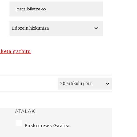
A
A
aketa garbitu
ATALAK
Euskonews Gaztea