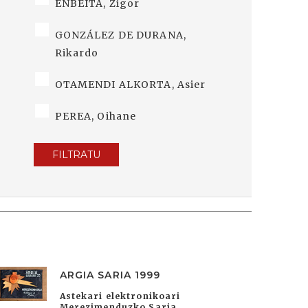
ENBEITA, Zigor
GONZÁLEZ DE DURANA,
Rikardo
OTAMENDI ALKORTA, Asier
PEREA, Oihane
FILTRATU
ARGIA SARIA 1999
Astekari elektronikoari
Merezimenduzko Saria