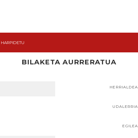
HARPIDETU
BILAKETA AURRERATUA
HERRIALDE
UDALERRI
EGILE