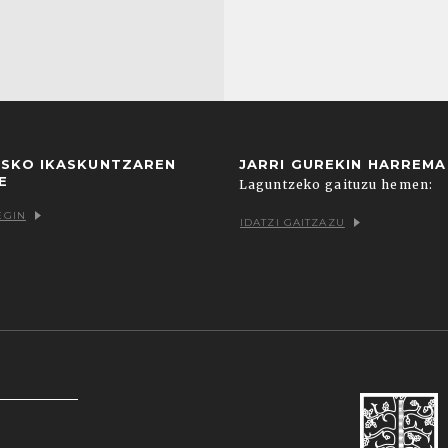
USKO IKASKUNTZAREN
JARRI GUREKIN HARREM
E
Laguntzeko gaituzu hemen:
EGIN
IDATZI GAITZAZU
k zein hirugarrenenak. Hautatu nabigatzeko nahiago