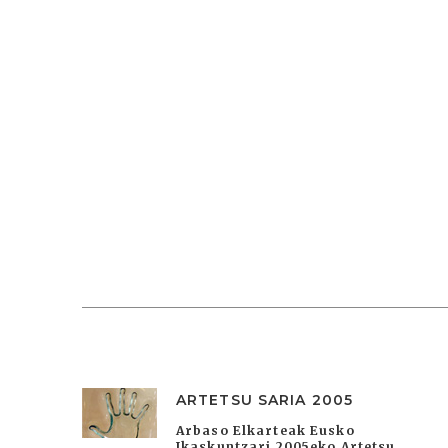
ARTETSU SARIA 2005
Arbaso Elkarteak Eusko
Ikaskuntzari 2005eko Artetsu