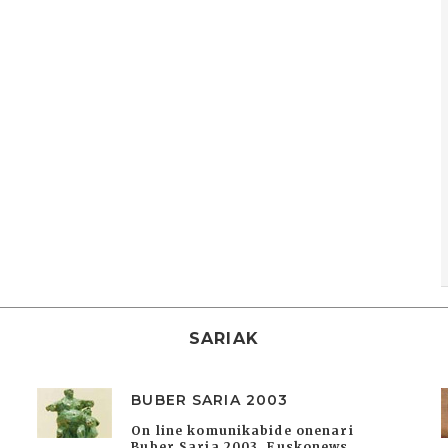
SARIAK
BUBER SARIA 2003
On line komunikabide onenari
Buber Saria 2003. Euskonews