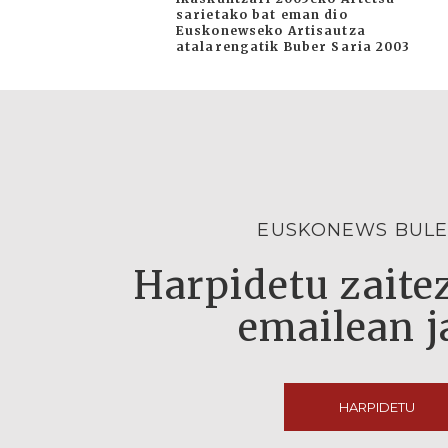
sarietako bat eman dio
Euskonewseko Artisautza
atalarengatik Buber Saria 2003
EUSKONEWS BULE
Harpidetu zaitez
emailean j
HARPIDETU