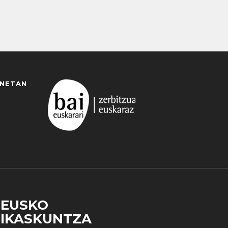
ANETAN
EUSKO
IKASKUNTZA
 duzun cookie aukera. Guztiz desaktibatzea ere