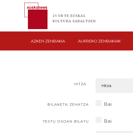
25 URTE
EUSKAL
KULTURA
ZABALTZEN
AZKEN
ZENBAKIA
AURREKO
ZENBAKIAK
HITZA
Bai
BILAKETA ZEHATZA
Bai
TESTU OSOAN BILATU