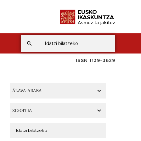
EUSKO
IKASKUNTZA
Asmoz ta jakitez
ISSN 1139-3629
A
A
A