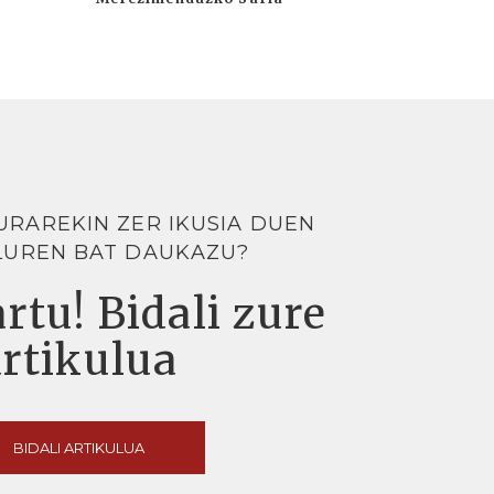
URAREKIN ZER IKUSIA DUEN
LUREN BAT DAUKAZU?
rtu! Bidali zure
artikulua
BIDALI ARTIKULUA