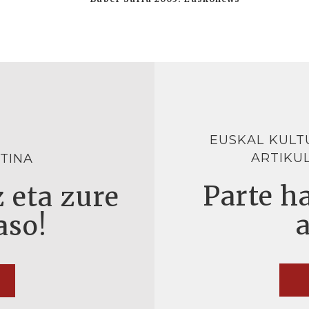
EUSKAL KULT
ARTIKU
TINA
Parte ha
 eta zure
aso!