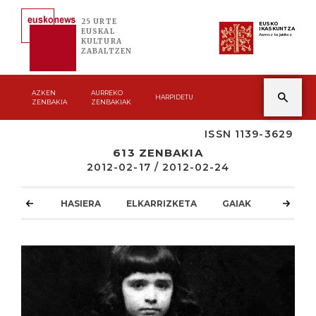
25 URTE
EUSKO
IKASKUNTZA
EUSKAL
Asmoz ta jakitez
KULTURA
ZABALTZEN
AZKEN
AURREKO
HARPIDETU
ZENBAKIA
ZENBAKIAK
ISSN 1139-3629
613 ZENBAKIA
2012-02-17 / 2012-02-24
HASIERA
ELKARRIZKETA
GAIAK
ATZOKO