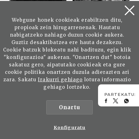
Webgune honek cookieak erabiltzen ditu,
propioak zein hirugarrenenak. Hautatu
nabigatzeko nahiago duzun cookie aukera.
Guztiz desaktibatzea ere hauta dezakezu.
Cookie batzuk blokeatu nahi badituzu, egin klik
"konfigurazioa" aukeran. "Onartzen dut" botoia
sakatuz gero, aipatutako cookieak eta gure
cookie politika onartzen duzula adierazten ari
WEB BERTSIOA ORIGINALA IKUSI
zara. Sakatu
Irakurri gehiago
lotura informazio
gehiago lortzeko.
Lan honek
Creative Commons
Aitortu-EzKomertziala-
PartekatuBerdin 3.0 Espainia
lizentzia dauka.
Onartu
GAIA
Konfiguratu
Biografia