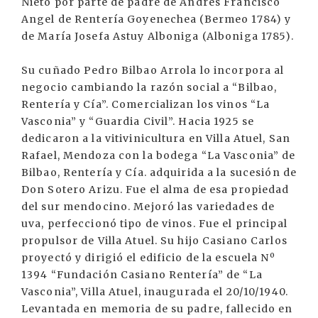
Nieto por parte de padre de Andrés Francisco
Angel de Rentería Goyenechea (Bermeo 1784) y
de María Josefa Astuy Alboniga (Alboniga 1785).
Su cuñado Pedro Bilbao Arrola lo incorpora al
negocio cambiando la razón social a “Bilbao,
Rentería y Cía”. Comercializan los vinos “La
Vasconia” y “Guardia Civil”. Hacia 1925 se
dedicaron a la vitivinicultura en Villa Atuel, San
Rafael, Mendoza con la bodega “La Vasconia” de
Bilbao, Rentería y Cía. adquirida a la sucesión de
Don Sotero Arizu. Fue el alma de esa propiedad
del sur mendocino. Mejoró las variedades de
uva, perfeccionó tipo de vinos. Fue el principal
propulsor de Villa Atuel. Su hijo Casiano Carlos
proyectó y dirigió el edificio de la escuela Nº
1394 “Fundación Casiano Rentería” de “La
Vasconia”, Villa Atuel, inaugurada el 20/10/1940.
Levantada en memoria de su padre, fallecido en