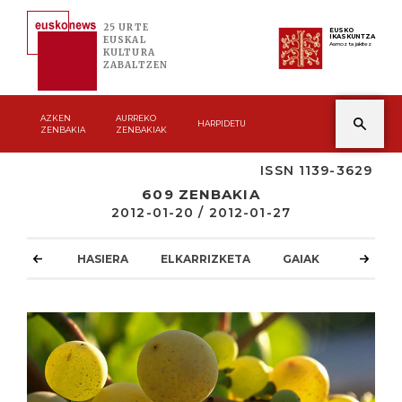
25 URTE
EUSKO
IKASKUNTZA
EUSKAL
Asmoz ta jakitez
KULTURA
ZABALTZEN
AZKEN
AURREKO
HARPIDETU
ZENBAKIA
ZENBAKIAK
ISSN 1139-3629
609 ZENBAKIA
2012-01-20 / 2012-01-27
HASIERA
ELKARRIZKETA
GAIAK
ATZOKO