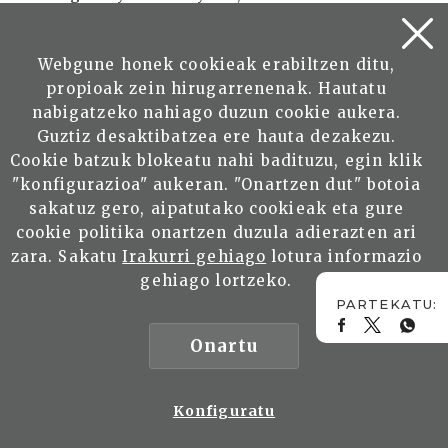
comerciales de Bilbao y Rentería, dan tambien
trabajo a pobladores de Villa Atuel. Está ubicada
Webgune honek cookieak erabiltzen ditu,
en Sotero Arizu s/nº, Villa Atuel.
propioak zein hirugarrenenak. Hautatu
nabigatzeko nahiago duzun cookie aukera.
Capacidad 14 millones de litros. Viña 130
Guztiz desaktibatzea ere hauta dezakezu.
Hectáreas.
Cookie batzuk blokeatu nahi badituzu, egin klik
"konfigurazioa" aukeran. "Onartzen dut" botoia
Se construyó originariamente en la margen del
sakatuz gero, aipatutako cookieak eta gure
río Atuel, incluyendo en sus comienzos el
cookie politika onartzen duzula adierazten ari
propio pueblo de Villa Atuel. En esos años la
zara. Sakatu
Irakurri gehiago
lotura informazio
sociedad cambia de nombre “Goyenechea
gehiago lortzeko.
Bilbao y Cía” y luego “Bilbao, Rentería y Cía” y
adquiere los los viñedos y bodega de Villa Atuel,
a sesenta kilómetros de la ciudad de San Rafael,
Onartu
Mendoza.
Establecida en 1905 por el fundador de otra
Konfiguratu
estirpe de viticultores Sotero Arizu, pocos años