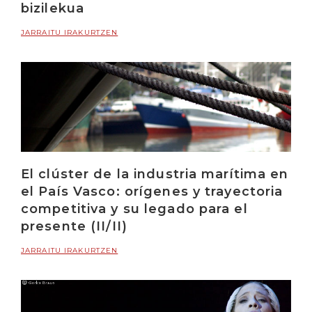
bizilekua
JARRAITU IRAKURTZEN
El clúster de la industria marítima en
el País Vasco: orígenes y trayectoria
competitiva y su legado para el
presente (II/II)
JARRAITU IRAKURTZEN