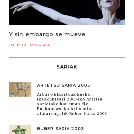
Y sin embargo se mueve
JARRAITU IRAKURTZEN
SARIAK
ARTETSU SARIA 2005
Arbaso Elkarteak Eusko
Ikaskuntzari 2005eko Artetsu
sarietako bat eman dio
Euskonewseko Artisautza
atalarengatik Buber Saria 2003
BUBER SARIA 2003