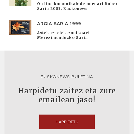
On line komunikabide onenari Buber
Saria 2003. Euskonews
ARGIA SARIA 1999
Astekari elektronikoari
Merezimenduzko Saria
EUSKONEWS BULETINA
Harpidetu zaitez eta zure
emailean jaso!
HARPIDETU