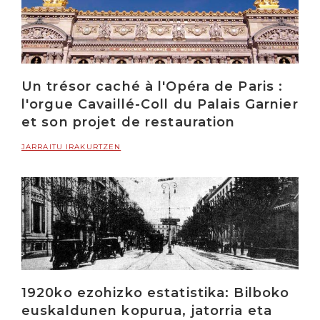
Un trésor caché à l'Opéra de Paris :
l'orgue Cavaillé-Coll du Palais Garnier
et son projet de restauration
JARRAITU IRAKURTZEN
1920ko ezohizko estatistika: Bilboko
euskaldunen kopurua, jatorria eta