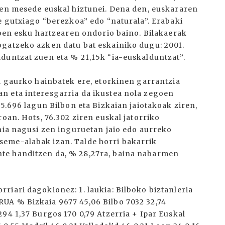
ten mesede euskal hiztunei. Dena den, euskararen
e gutxiago “berezkoa” edo “naturala”. Erabaki
koen esku hartzearen ondorio baino. Bilakaerak
ogatzeko azken datu bat eskainiko dugu: 2001.
duntzat zuen eta % 21,15k “ia-euskalduntzat”.
ta gaurko hainbatek ere, etorkinen garrantzia
n eta interesgarria da ikustea nola zegoen
65.696 lagun Bilbon eta Bizkaian jaiotakoak ziren,
roan. Hots, 76.302 ziren euskal jatorriko
ania nagusi zen inguruetan jaio edo aurreko
eme-alabak izan. Talde horri bakarrik
te handitzen da, % 28,27ra, baina nabarmen
riari dagokionez: 1. laukia: Bilboko biztanleria
UA % Bizkaia 9677 45,06 Bilbo 7032 32,74
94 1,37 Burgos 170 0,79 Atzerria + Ipar Euskal