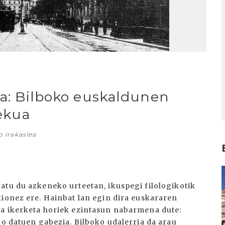
ika: Bilboko euskaldunen
lekua
o irakaslea
I
atu du azkeneko urteetan, ikuspegi filologikotik
kionez ere. Hainbat lan egin dira euskararen
na ikerketa horiek ezintasun nabarmena dute:
ko datuen gabezia. Bilboko udalerria da arau