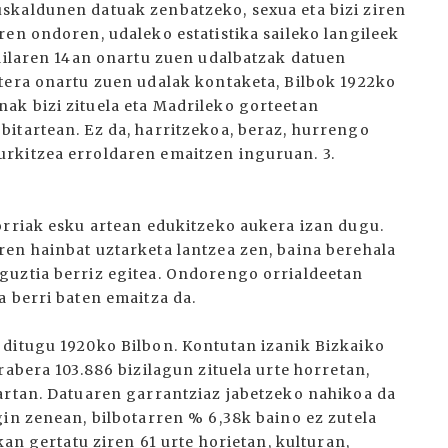
skaldunen datuak zenbatzeko, sexua eta bizi ziren
ren ondoren, udaleko estatistika saileko langileek
tailaren 14an onartu zuen udalbatzak datuen
tera onartu zuen udalak kontaketa, Bilbok 1922ko
ak bizi zituela eta Madrileko gorteetan
itartean. Ez da, harritzekoa, beraz, hurrengo
rkitzea erroldaren emaitzen inguruan. 3.
orriak esku artean edukitzeko aukera izan dugu.
en hainbat uztarketa lantzea zen, baina berehala
guztia berriz egitea. Ondorengo orrialdeetan
a berri baten emaitza da.
 ditugu 1920ko Bilbon. Kontutan izanik Bizkaiko
rabera 103.886 bizilagun zituela urte horretan,
artan. Datuaren garrantziaz jabetzeko nahikoa da
gin zenean, bilbotarren % 6,38k baino ez zutela
kan gertatu ziren 61 urte horietan, kulturan,