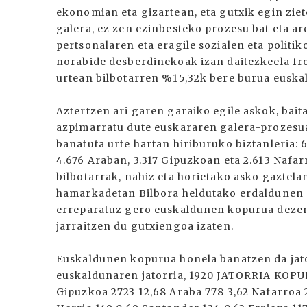
ekonomian eta gizartean, eta gutxik egin zie
galera, ez zen ezinbesteko prozesu bat eta ar
pertsonalaren eta eragile sozialen eta politi
norabide desberdinekoak izan daitezkeela fr
urtean bilbotarren %15,32k bere burua euskal
Aztertzen ari garen garaiko egile askok, bai
azpimarratu dute euskararen galera-prozesua
banatuta urte hartan hiriburuko biztanleria: 
4.676 Araban, 3.317 Gipuzkoan eta 2.613 Nafar
bilbotarrak, nahiz eta horietako asko gaztel
hamarkadetan Bilbora heldutako erdaldunen s
erreparatuz gero euskaldunen kopurua dezen
jarraitzen du gutxiengoa izaten.
Euskaldunen kopurua honela banatzen da jator
euskaldunaren jatorria, 1920 JATORRIA KOPUR
Gipuzkoa 2723 12,68 Araba 778 3,62 Nafarroa 2