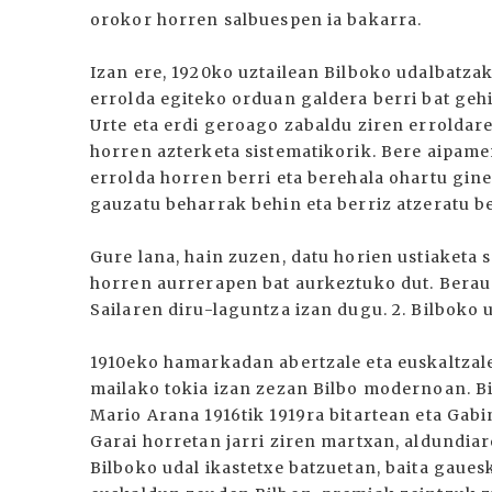
orokor horren salbuespen ia bakarra.
Izan ere, 1920ko uztailean Bilboko udalbatza
errolda egiteko orduan galdera berri bat gehit
Urte eta erdi geroago zabaldu ziren erroldare
horren azterketa sistematikorik. Bere aipame
errolda horren berri eta berehala ohartu gine
gauzatu beharrak behin eta berriz atzeratu be
Gure lana, hain zuzen, datu horien ustiaketa
horren aurrerapen bat aurkeztuko dut. Berau
Sailaren diru-laguntza izan dugu. 2. Bilboko 
1910eko hamarkadan abertzale eta euskaltzale
mailako tokia izan zezan Bilbo modernoan. Bil
Mario Arana 1916tik 1919ra bitartean eta Gabi
Garai horretan jarri ziren martxan, aldundia
Bilboko udal ikastetxe batzuetan, baita gaues