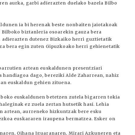
ren aurka, garbi adierazten duelako bazela Bilbo
aldunen ia bi herenak beste nonbaiten jaiotakoak
o Bilboko biztanleria osoarekin gauza bera
 adierazten dutenez Bizkaiko herri guztietatik
uza bera egin zuten Gipuzkoako herri gehienetatik
barrutien artean euskaldunen presentziari
a handiagoa dago, bereziki Alde Zaharrean, nahiz
izan euskaldun gehien zituena.
lboko euskaldunen betetzen zutela bigarren tokia
aleginak ez zuela zertan hutsetik hasi. Lehia
n artean, aurreneko hizkuntzak bere esku
inezkoa euskararen iraupena bermatzea. Esker on
enaren, Oihana Iguaranaren, Mirari Azkuneren eta