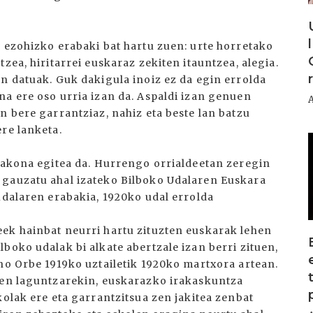
k ezohizko erabaki bat hartu zuen: urte horretako
zea, hiritarrei euskaraz zekiten itauntzea, alegia.
n datuak. Guk dakigula inoiz ez da egin errolda
na ere oso urria izan da. Aspaldi izan genuen
n bere garrantziaz, nahiz eta beste lan batzu
re lanketa.
I
 sakona egitea da. Hurrengo orrialdeetan zeregin
 gauzatu ahal izateko Bilboko Udalaren Euskara
udalaren erabakia, 1920ko udal errolda
ek hainbat neurri hartu zituzten euskarak lehen
boko udalak bi alkate abertzale izan berri zituen,
no Orbe 1919ko uztailetik 1920ko martxora artean.
ren laguntzarekin, euskarazko irakaskuntza
kolak ere eta garrantzitsua zen jakitea zenbat