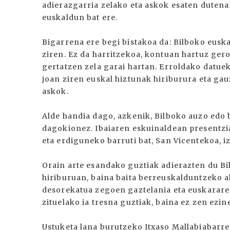
adierazgarria zelako eta askok esaten dutena
euskaldun bat ere.
Bigarrena ere begi bistakoa da: Bilboko eusk
ziren. Ez da harritzekoa, kontuan hartuz ger
gertatzen zela garai hartan. Erroldako datuek
joan ziren euskal hiztunak hiriburura eta ga
askok.
Alde handia dago, azkenik, Bilboko auzo edo 
dagokionez. Ibaiaren eskuinaldean presentzi
eta erdiguneko barruti bat, San Vicentekoa, 
Orain arte esandako guztiak adierazten du Bi
hiriburuan, baina baita berreuskalduntzeko ah
desorekatua zegoen gaztelania eta euskarare
zituelako ia tresna guztiak, baina ez zen ez
Ustuketa lana burutzeko Itxaso Mallabiabarr