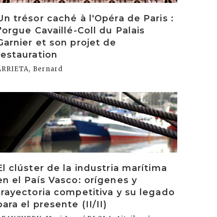
Un trésor caché à l'Opéra de Paris :
l'orgue Cavaillé-Coll du Palais
Garnier et son projet de
restauration
ARRIETA, Bernard
rakurri
El clúster de la industria marítima
en el País Vasco: orígenes y
trayectoria competitiva y su legado
para el presente (II/II)