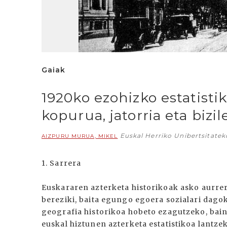
Gaiak
1920ko ezohizko estatist
kopurua, jatorria eta bizi
Euskal Herriko Unibertsitatek
AIZPURU MURUA, MIKEL
1. Sarrera
Euskararen azterketa historikoak asko aurrer
bereziki, baita egungo egoera sozialari dago
geografia historikoa hobeto ezagutzeko, bai
euskal hiztunen azterketa estatistikoa lantze