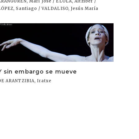
ARANGUREN, Mari Jose / ELOLA, Aitziber /
LÓPEZ, Santiago / VALDALISO, Jesús María
rakurri
Y sin embargo se mueve
DE ARANTZIBIA, Iratxe