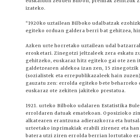
euskaldun zeuden Bilbon, premiak zeintzuk z
izateko.
“1920ko uztailean Bilboko udalbatzak ezohizk
egiteko orduan galdera berri bat gehitzea, hir
Azken urte horretako uztailean udal batzarra
erosketari. Zinegotzi jeltzaleek zera eskatu z
gehitzeko, euskaraz hitz egiteko gai ote zen
galdetzearen aldekoa izan zen, 15 zinegotzi
(sozialistek eta errepublikazaleek hain zuze
gauzatu zen: errolda egiteko bete beharreko 
euskaraz ote zekiten jakiteko prestatua.
1921. urteko Bilboko udalaren Estatistika Bule
erroldaren datuak ematekoan. Oposizioko zi
alkatearen erantzuna adierazkorra eta hutsal
urteetako inprimakiak erabili zirenez eta ha
batera utzi ziren errolda berrian lortutako 