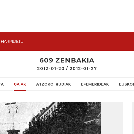
HARPIDETU
609 ZENBAKIA
2012-01-20 / 2012-01-27
TA
GAIAK
ATZOKO IRUDIAK
EFEMERIDEAK
EUSKO