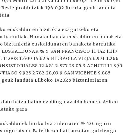
 0,55 Madril 46 0,21 Valladolid 46 0,21 Leon 34 0,16
2 Beste probintziak 196 0,92 Iturria: geuk landuta
tuta
ko euskaldunen bizitokia ezagutzeko eta
ko barrutiak. Honako hau da euskaldunen banaketa
oko biztanleria euskaldunaren banaketa barrutika
EUSKALDUNAK % 5 SAN FRANCISCO 11.142 1.117
 11.008 1.609 14,62 4 BILBAO LA VIEJA 6.971 1.266
CONSISTORIALES 12.481 2.877 23,05 3 ACHURI 11.390
ANTIAGO 9.925 2.782 28,03 9 SAN VICENTE 9.885
ia: geuk landuta Bilboko 1920ko biztanleriaren
o datu batzu baino ez ditugu azaldu hemen. Azken
iatuko gara.
euskaldunek hiriko biztanleriaren % 20 inguru
esanguratsua. Batetik zenbait auzotan gutxiengo