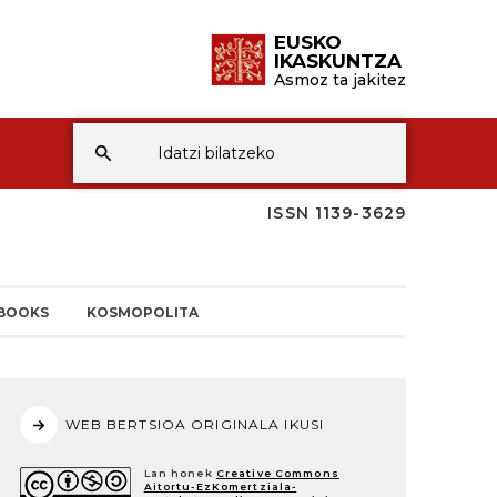
EUSKO
IKASKUNTZA
Asmoz ta jakitez
ISSN 1139-3629
BOOKS
KOSMOPOLITA
WEB BERTSIOA ORIGINALA IKUSI
Lan honek
Creative Commons
Aitortu-EzKomertziala-