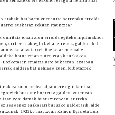
iren zehazteko eta eskolen eragina neurtu ahal
o erabaki bat hartu zuen: urte horretako errolda
I
itarrei euskaraz zekiten itauntzea.”
k oniritzia eman zion errolda egiteko inprimakien
uen, orri berriak egin behar zirenez, galdera bat
 itauntzeko auzotarrei. Bozketaren emaitza
k aldeko botoa eman zuten eta 9k aurkakoa
n). Bozketaren emaitza urte bukaeran, azaroan,
orriak galdera bat gehiago zuen, bilbotarrek
tinak ez zuen, ordea, aipatu ere egin kontua,
negotziek hutsune horretaz galdetu zutenean
a izan zen: datuak hustu zirenean, aurreko
n ez zegoenez euskarari buruzko galderarik, alde
erantzunak. 1922ko martxoan Ramon Egia eta Luis