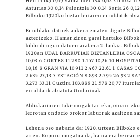
Herria 149 0,69 Santander 134 0,62 Errioxa 117
Asturias 30 0,14 Palentzia 30 0,14 Soria 26 0,1
Bilboko 1920ko biztanleriaren erroldatik abia
Erroldako datuek aukera ematen digute Bilbo
aztertzeko. Hamar ziren garai hartako Bilbo
bildu ditugun datuen arabera 2. laukia: Bilb
1920an UDAL BARRUTIAK BIZTANLERIA OSOA 
10,03 6 CORTES 11.280 1.157 10,26 10 HOSPITAL
18,16 8 GRAN VÍA 10.911 2.467 22,61 1 CASAS 
2.635 23,13 7 ESTACIÓN 8.893 2.395 26,93 2 S
3.273 33,11 Guztira 103.886 21.578 20,77 Iturr
erroldatik abiatuta Ondorioak
Aldizkariaren toki-mugak tarteko, oinarrizk
lerrotan ondorio orokor laburrak azaltzen sa
Lehena oso nabaria da: 1920. urtean Bilboko 
ziren. Kopuru mugatua da, baina era berean 