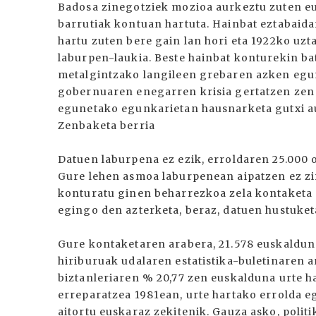
Badosa zinegotziek mozioa aurkeztu zuten eu
barrutiak kontuan hartuta. Hainbat eztabaida
hartu zuten bere gain lan hori eta 1922ko uz
laburpen-laukia. Beste hainbat konturekin ba
metalgintzako langileen grebaren azken egun
gobernuaren enegarren krisia gertatzen zen b
egunetako egunkarietan hausnarketa gutxi au
Zenbaketa berria
Datuen laburpena ez ezik, erroldaren 25.000 
Gure lehen asmoa laburpenean aipatzen ez zir
konturatu ginen beharrezkoa zela kontaketa 
egingo den azterketa, beraz, datuen hustuket
Gure kontaketaren arabera, 21.578 euskaldun
hiriburuak udalaren estatistika-buletinaren a
biztanleriaren % 20,77 zen euskalduna urte h
erreparatzea 1981ean, urte hartako errolda e
aitortu euskaraz zekitenik. Gauza asko, politi