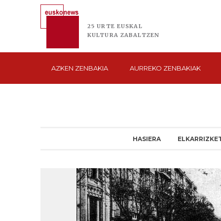
25 URTE
EUSKAL
KULTURA
ZABALTZEN
AZKEN
ZENBAKIA
AURREKO
ZENBAKIAK
HASIERA
ELKARRIZKE