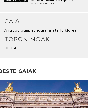
PartekatuBerdin 3.0 Espainia
lizentzia dauka.
GAIA
Antropologia, etnografia eta folklorea
TOPONIMOAK
BILBAO
BESTE GAIAK
rakurri