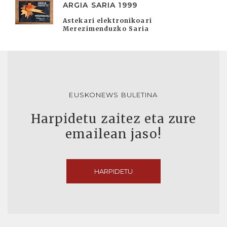
ARGIA SARIA 1999
Astekari elektronikoari
Merezimenduzko Saria
EUSKONEWS BULETINA
Harpidetu zaitez eta zure
emailean jaso!
HARPIDETU