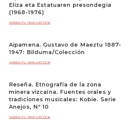
Eliza eta Estatuaren presondegia
(1968-1976)
JARRAITU IRAKURTZEN
Aipamena. Gustavo de Maeztu 1887-
1947: Bilduma/Colección
JARRAITU IRAKURTZEN
Reseña. Etnografía de la zona
minera vizcaína. Fuentes orales y
tradiciones musicales: Kobie. Serie
Anejos, Nº 10
JARRAITU IRAKURTZEN