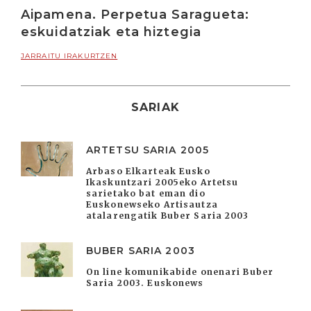
Aipamena. Perpetua Saragueta:
eskuidatziak eta hiztegia
JARRAITU IRAKURTZEN
SARIAK
ARTETSU SARIA 2005
Arbaso Elkarteak Eusko
Ikaskuntzari 2005eko Artetsu
sarietako bat eman dio
Euskonewseko Artisautza
atalarengatik Buber Saria 2003
BUBER SARIA 2003
On line komunikabide onenari Buber
Saria 2003. Euskonews