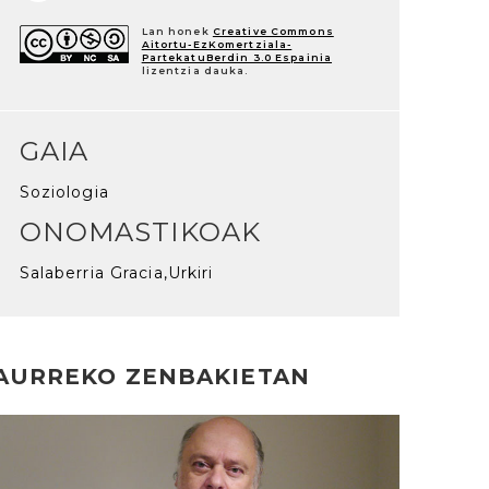
Lan honek
Creative Commons
Aitortu-EzKomertziala-
PartekatuBerdin 3.0 Espainia
lizentzia dauka.
GAIA
Soziologia
ONOMASTIKOAK
Salaberria Gracia,Urkiri
AURREKO ZENBAKIETAN
rakurri