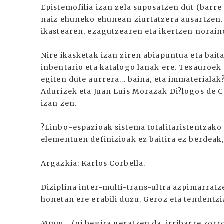
Epistemofilia izan zela suposatzen dut (barre 
naiz ehuneko ehunean ziurtatzera ausartzen. N
ikastearen, ezagutzearen eta ikertzen noraino
Nire ikasketak izan ziren abiapuntua eta bai
inbentario eta katalogo lanak ere. Tesauroek
egiten dute aurrera... baina, eta immaterialak
Adurizek eta Juan Luis Morazak Di?logos de
izan zen.
?Linbo-espazioak sistema totalitaristentzako
elementuen definizioak ez baitira ez berdeak,
Argazkia: Karlos Corbella.
Diziplina inter-multi-trans-ultra azpimarratz
honetan ere erabili duzu. Geroz eta tendentz
Mmm... (ni begira geratzen da, irribarre zorr