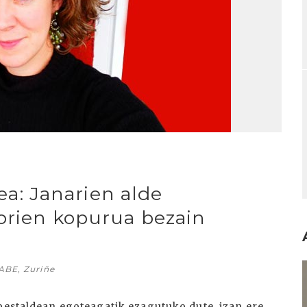
lea: Janarien alde
lorien kopurua bezain
I
BE, Zuriñe
bestaldean egoteagatik ezagutuko dute, izan ere,