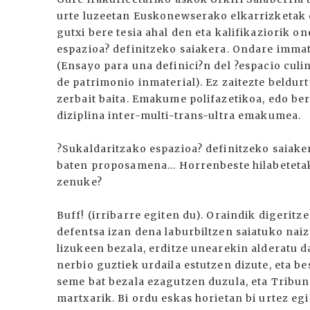
urte luzeetan Euskonewserako elkarrizketak e
gutxi bere tesia ahal den eta kalifikaziorik 
espazioa? definitzeko saiakera. Ondare imma
(Ensayo para una definici?n del ?espacio culi
de patrimonio inmaterial). Ez zaitezte beldu
zerbait baita. Emakume polifazetikoa, edo ber
diziplina inter-multi-trans-ultra emakumea.
?Sukaldaritzako espazioa? definitzeko saiake
baten proposamena... Horrenbeste hilabeteta
zenuke?
Buff! (irribarre egiten du). Oraindik digeritze
defentsa izan dena laburbiltzen saiatuko nai
lizukeen bezala, erditze unearekin alderatu
nerbio guztiek urdaila estutzen dizute, eta b
seme bat bezala ezagutzen duzula, eta Tribun
martxarik. Bi ordu eskas horietan bi urtez eg