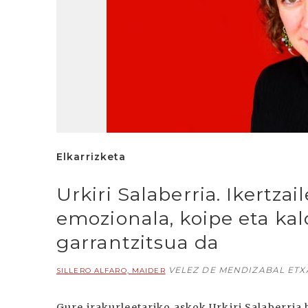
Elkarrizketa
Urkiri Salaberria. Ikertzai
emozionala, koipe eta ka
garrantzitsua da
VELEZ DE MENDIZABAL ETXA
SILLERO ALFARO, MAIDER
Gure irakurleetariko askok Urkiri Salaberria 