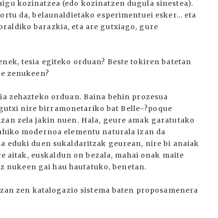
igu kozinatzea (edo kozinatzen dugula sinestea).
ortu da, belaunaldietako esperimentuei esker... eta
raldiko barazkia, eta are gutxiago, gure
enek, tesia egiteko orduan? Beste tokiren batetan
ote zenukeen?
aia zehazteko orduan. Baina behin prozesua
a gutxi nire birramonetariko bat Belle-?poque
izan zela jakin nuen. Hala, geure amak garatutako
nahiko modernoa elementu naturala izan da
ia eduki duen sukaldaritzak geurean, nire bi anaiak
ire aitak, euskaldun on bezala, mahai onak maite
z ez nukeen gai hau hautatuko, benetan.
n izan zen katalogazio sistema baten proposamenera