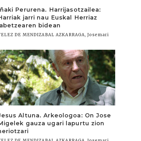
Iñaki Perurena. Harrijasotzailea:
Harriak jarri nau Euskal Herriaz
jabetzearen bidean
VELEZ DE MENDIZABAL AZKARRAGA, Josemari
rakurri
Jesus Altuna. Arkeologoa: On Jose
Migelek gauza ugari lapurtu zion
heriotzari
VELEZ DE MENDIZABAL AZKARRAGA, Josemari