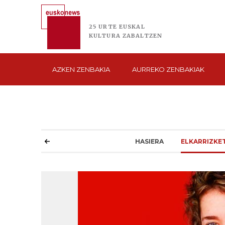
25 URTE
EUSKAL
KULTURA
ZABALTZEN
AZKEN
ZENBAKIA
AURREKO
ZENBAKIAK
HASIERA
ELKARRIZKE