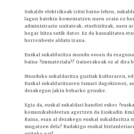
Sukalde elektrikoak iritsi baino lehen, sukald
lagun batekin komentatzen nuen orain ez horr
administrazio unitateak, etxebizitzak, suen 
hogar hitza sutik dator. Ez da kasualitatea etx
horrenbeste aldatu izana.
Euskal sukaldaritza mundu osoan da ezaguna, 
baina ?immateriala?? Gainerakoak ez al dira 
Munduko sukaldaritza guztiak kulturaren, edo
Euskal sukaldaritzaren famari dagokionez, au
dezakegun jakin beharko genuke.
Egia da, euskal sukaldari handiei esker ?eusk
komunikabideetan agertzen da Euskadin Km2k
Baina, esan al dezakegu euskal sukaldaritza 
mugatzen dela? Badakigu euskal biztanleriare
egiteko gai?