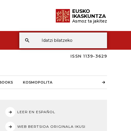
EUSKO
IKASKUNTZA
Asmoz ta jakitez
ISSN 1139-3629
BOOKS
KOSMOPOLITA
LEER EN ESPAÑOL
WEB BERTSIOA ORIGINALA IKUSI