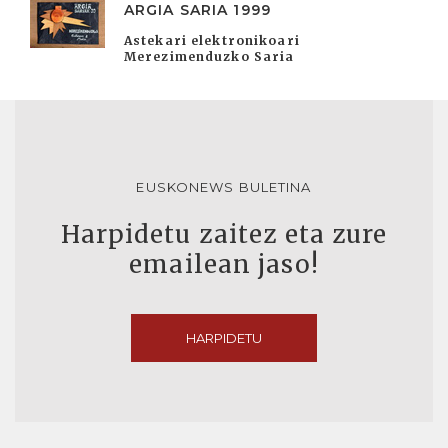
ARGIA SARIA 1999
Astekari elektronikoari
Merezimenduzko Saria
EUSKONEWS BULETINA
Harpidetu zaitez eta zure
emailean jaso!
HARPIDETU