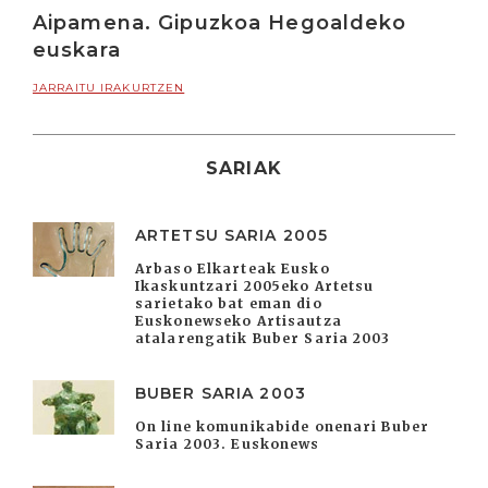
Aipamena. Gipuzkoa Hegoaldeko
euskara
JARRAITU IRAKURTZEN
SARIAK
ARTETSU SARIA 2005
Arbaso Elkarteak Eusko
Ikaskuntzari 2005eko Artetsu
sarietako bat eman dio
Euskonewseko Artisautza
atalarengatik Buber Saria 2003
BUBER SARIA 2003
On line komunikabide onenari Buber
Saria 2003. Euskonews