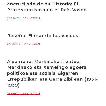
encrucijada de su Historia: El
Protestantismo en el País Vasco
JARRAITU IRAKURTZEN
Reseña. El mar de los vascos
JARRAITU IRAKURTZEN
Aipamena. Markinako frontea:
Markinako eta Xemeingo egoera
politikoa eta soziala Bigarren
Errepublikan eta Gerra Zibilean (1931-
1939)
JARRAITU IRAKURTZEN