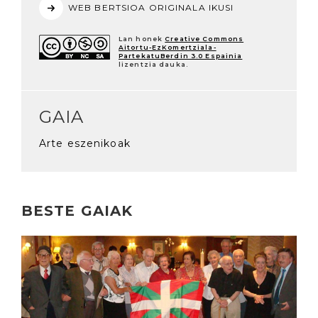
WEB BERTSIOA ORIGINALA IKUSI
Lan honek
Creative Commons
Aitortu-EzKomertziala-
PartekatuBerdin 3.0 Espainia
lizentzia dauka.
GAIA
Arte eszenikoak
BESTE GAIAK
Irakurri