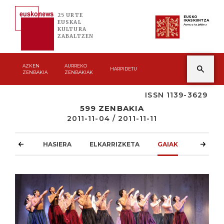
25 URTE
EUSKO
IKASKUNTZA
EUSKAL
Asmoz ta jakitez
KULTURA
ZABALTZEN
AZKEN
AURREKO
HARPIDETU
ZENBAKIA
ZENBAKIAK
ISSN 1139-3629
599 ZENBAKIA
2011-11-04 / 2011-11-11
HASIERA
ELKARRIZKETA
GAIAK
ATZOKO