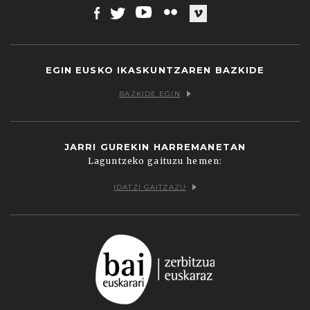
Facebook
Twitter
Youtube
Flickr
Vimeo
EGIN EUSKO IKASKUNTZAREN BAZKIDE
BAZKIDE EGIN
JARRI GUREKIN HARREMANETAN
Laguntzeko gaituzu hemen:
IDATZI GAITZAZU