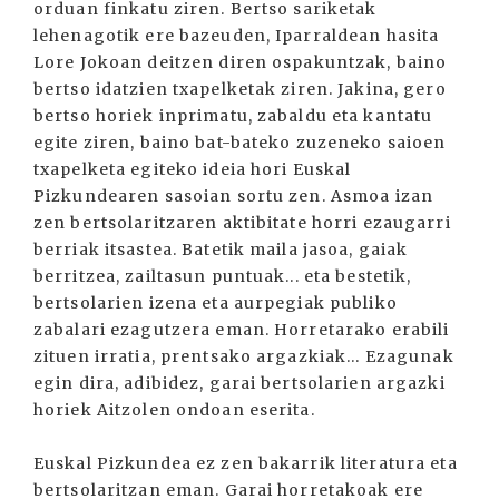
orduan finkatu ziren. Bertso sariketak
lehenagotik ere bazeuden, Iparraldean hasita
Lore Jokoan deitzen diren ospakuntzak, baino
bertso idatzien txapelketak ziren. Jakina, gero
bertso horiek inprimatu, zabaldu eta kantatu
egite ziren, baino bat-bateko zuzeneko saioen
txapelketa egiteko ideia hori Euskal
Pizkundearen sasoian sortu zen. Asmoa izan
zen bertsolaritzaren aktibitate horri ezaugarri
berriak itsastea. Batetik maila jasoa, gaiak
berritzea, zailtasun puntuak... eta bestetik,
bertsolarien izena eta aurpegiak publiko
zabalari ezagutzera eman. Horretarako erabili
zituen irratia, prentsako argazkiak... Ezagunak
egin dira, adibidez, garai bertsolarien argazki
horiek Aitzolen ondoan eserita.
Euskal Pizkundea ez zen bakarrik literatura eta
bertsolaritzan eman. Garai horretakoak ere