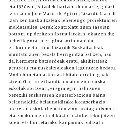
eta 1930ean, Aitzolek hartzen duen arte, gidari
izan zuen José María de Agirre, Lizardi. Lizardi
izan zen Euskaltzaleak lehenengo proiektuaren
moldatzailea. Berak kontrolatu zuen sasoian
bottom-up deritzon formularekin jokatzen du;
behetik gorako eragina sortu nahi du,
erakundeetaraino. Lizardik Euskaltzaleak
muntatu zuen bezala herrigintza bat zen, hau
da, herrietan batzordeak eratu, aktibitateak
pentsatu eta Euskaltzaleaken laguntzaz hedatu.
Modu honetan askoz aktibitate errotuagoak
ziren. Garrantzi handia ematen zion euskal
eskolak sortzeari, eragin egin nahi zuen
bereziki euskararen kontserbazioan baina
belaunalditik belaunaldirako kontserbazio
horretan eskolari ematen zion protagonismoa
eta emakumeen inplikazioa ezinbesteko jotzen
zuen, eta horretarako kanpainak bultzatu