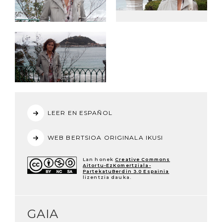
LEER EN ESPAÑOL
WEB BERTSIOA ORIGINALA IKUSI
Lan honek
Creative Commons
Aitortu-EzKomertziala-
PartekatuBerdin 3.0 Espainia
lizentzia dauka.
GAIA