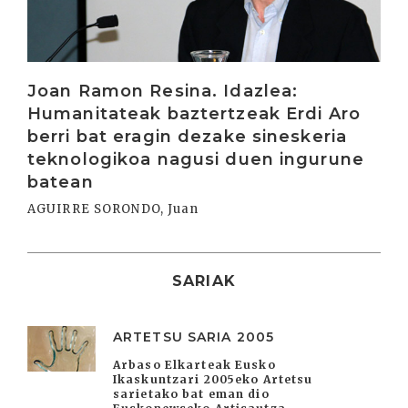
Joan Ramon Resina. Idazlea:
Humanitateak baztertzeak Erdi Aro
berri bat eragin dezake sineskeria
teknologikoa nagusi duen ingurune
batean
AGUIRRE SORONDO, Juan
SARIAK
ARTETSU SARIA 2005
Arbaso Elkarteak Eusko
Ikaskuntzari 2005eko Artetsu
sarietako bat eman dio