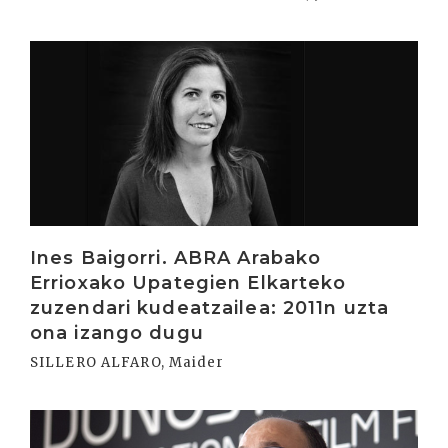
Irakurri
Ines Baigorri. ABRA Arabako
Errioxako Upategien Elkarteko
zuzendari kudeatzailea: 2011n uzta
ona izango dugu
SILLERO ALFARO, Maider
Irakurri