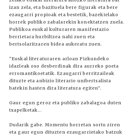
izan zela, eta bazituela bere figurak eta bere
ezaugarri propioak eta bestetik, bazekielako
horrek publiko zabalarekin konektatzen zuela.
Publikoa euskal kulturaren manifestazio
berrietara hurbiltzea nahi zuen eta
bertsolaritzaren bidea aukeratu zuen.
“Euskal literaturaren arloan Pizkundeko
idazleak oso desberdinak dira aurreko poeta
erromantikoetatik. Ezaugarri berritzaileak
dituzte eta anbizio literario unibertsalista
batekin hasten dira literatura egiten”.
Gaur egun geroz eta publiko zabalagoa duten
txapelketak...
Dudarik gabe. Momentu horretan sortu ziren
eta gaur egun dituzten ezaugarrietako batzuk