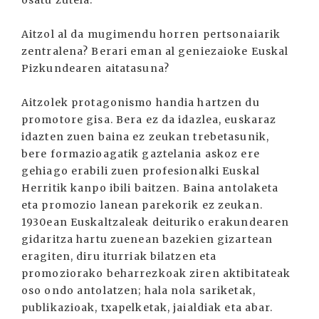
Aitzol al da mugimendu horren pertsonaiarik
zentralena? Berari eman al geniezaioke Euskal
Pizkundearen aitatasuna?
Aitzolek protagonismo handia hartzen du
promotore gisa. Bera ez da idazlea, euskaraz
idazten zuen baina ez zeukan trebetasunik,
bere formazioagatik gaztelania askoz ere
gehiago erabili zuen profesionalki Euskal
Herritik kanpo ibili baitzen. Baina antolaketa
eta promozio lanean parekorik ez zeukan.
1930ean Euskaltzaleak deituriko erakundearen
gidaritza hartu zuenean bazekien gizartean
eragiten, diru iturriak bilatzen eta
promoziorako beharrezkoak ziren aktibitateak
oso ondo antolatzen; hala nola sariketak,
publikazioak, txapelketak, jaialdiak eta abar.