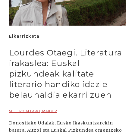
Elkarrizketa
Lourdes Otaegi. Literatura
irakaslea: Euskal
pizkundeak kalitate
literario handiko idazle
belaunaldia ekarri zuen
SILLERO ALFARO, MAIDER
Donostiako Udalak, Eusko Ikaskuntzarekin
batera, Aitzol eta Euskal Pizkundea omentzeko