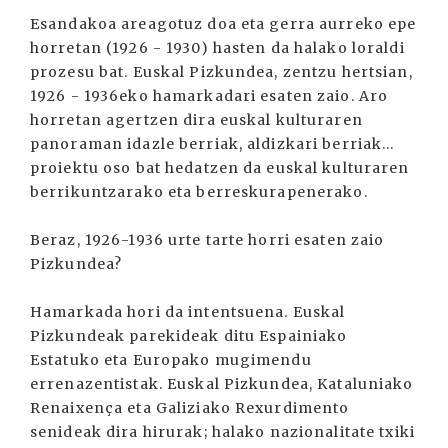
Esandakoa areagotuz doa eta gerra aurreko epe
horretan (1926 - 1930) hasten da halako loraldi
prozesu bat. Euskal Pizkundea, zentzu hertsian,
1926 - 1936eko hamarkadari esaten zaio. Aro
horretan agertzen dira euskal kulturaren
panoraman idazle berriak, aldizkari berriak...
proiektu oso bat hedatzen da euskal kulturaren
berrikuntzarako eta berreskurapenerako.
Beraz, 1926-1936 urte tarte horri esaten zaio
Pizkundea?
Hamarkada hori da intentsuena. Euskal
Pizkundeak parekideak ditu Espainiako
Estatuko eta Europako mugimendu
errenazentistak. Euskal Pizkundea, Kataluniako
Renaixença eta Galiziako Rexurdimento
senideak dira hirurak; halako nazionalitate txiki