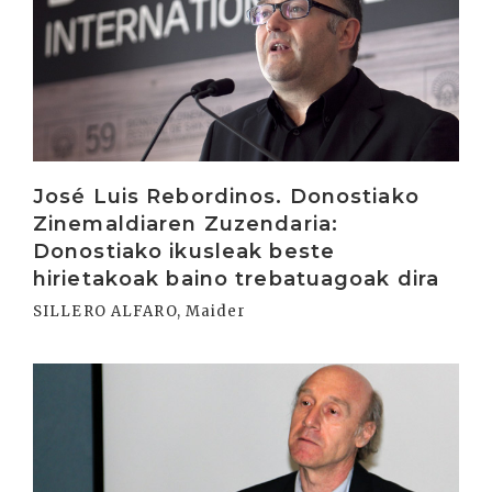
José Luis Rebordinos. Donostiako
Zinemaldiaren Zuzendaria:
Donostiako ikusleak beste
hirietakoak baino trebatuagoak dira
SILLERO ALFARO, Maider
Irakurri