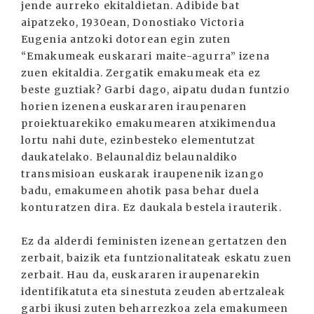
jende aurreko ekitaldietan. Adibide bat
aipatzeko, 1930ean, Donostiako Victoria
Eugenia antzoki dotorean egin zuten
“Emakumeak euskarari maite-agurra” izena
zuen ekitaldia. Zergatik emakumeak eta ez
beste guztiak? Garbi dago, aipatu dudan funtzio
horien izenena euskararen iraupenaren
proiektuarekiko emakumearen atxikimendua
lortu nahi dute, ezinbesteko elementutzat
daukatelako. Belaunaldiz belaunaldiko
transmisioan euskarak iraupenenik izango
badu, emakumeen ahotik pasa behar duela
konturatzen dira. Ez daukala bestela irauterik.
Ez da alderdi feministen izenean gertatzen den
zerbait, baizik eta funtzionalitateak eskatu zuen
zerbait. Hau da, euskararen iraupenarekin
identifikatuta eta sinestuta zeuden abertzaleak
garbi ikusi zuten beharrezkoa zela emakumeen