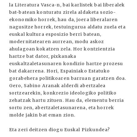
la Literatura Vasca-n, bai karlistek bai liberalek
bat-batean konturatu zirela aldaketa sozio-
ekonomiko horrek, hau da, joera liberalaren
nagusitze horrek, testuingurua aldatu zuela eta
euskal kultura esposizio berri batean,
modernitatearen aurrean, modu askoz
ahulagoan kokatzen zela. Hor kontzientzia
hartze bat dator, pixkanaka
euskaltzaletasunaren kondizio hartze prozesu
bat dakarrena. Hori, Espainiako Estatuko
gorabehera politikoaren barruan garatzen doa.
Gero, Sabino Aranak alderdi abertzalea
sortzearekin, konkrezio ideologiko politiko
zehatzak hartu zituen. Hau da, elementu berria
sortu zen, abertzaletasunarena, eta horrek
molde jakin bat eman zion.
Eta zeri deitzen diogu Euskal Pizkundea?