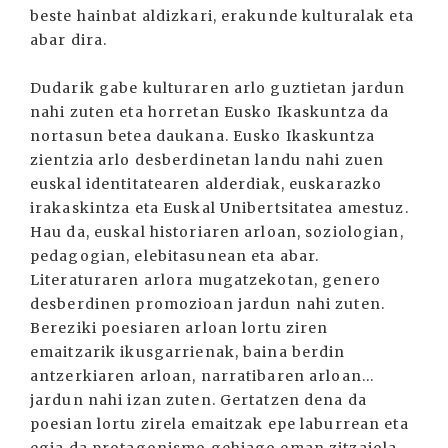
beste hainbat aldizkari, erakunde kulturalak eta
abar dira.
Dudarik gabe kulturaren arlo guztietan jardun
nahi zuten eta horretan Eusko Ikaskuntza da
nortasun betea daukana. Eusko Ikaskuntza
zientzia arlo desberdinetan landu nahi zuen
euskal identitatearen alderdiak, euskarazko
irakaskintza eta Euskal Unibertsitatea amestuz.
Hau da, euskal historiaren arloan, soziologian,
pedagogian, elebitasunean eta abar.
Literaturaren arlora mugatzekotan, genero
desberdinen promozioan jardun nahi zuten.
Bereziki poesiaren arloan lortu ziren
emaitzarik ikusgarrienak, baina berdin
antzerkiaren arloan, narratibaren arloan...
jardun nahi izan zuten. Gertatzen dena da
poesian lortu zirela emaitzak epe laburrean eta
egia da protagonismo gehiago eman zitzaiola