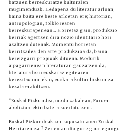
batzuen berreskuratze kulturalen
mugimenduak. Hedapena du literatur arloan,
baina baita ere beste arloetan ere; historian,
antropologian, folklorearen
berreskurapenean... Horretaz gain, produkzio
berriak agertzen dira nozio identitario hori
azaltzen dutenak. Momentu horretan
berritzailea den arte produkzioa da, baina
bereizgarri propioak dituena. Modurik
aipagarrienean literaturan gauzatzen da,
literatura hori euskaraz egitearen
berezitasunarekin; euskara kultur hizkuntza
bezala erabiltzen.
“Euskal Pizkundea, modu zabalean, Foruen
abolizioarekin batera suertatu zen”.
Euskal Pizkundeak zer suposatu zuen Euskal
Herriarentzat? Zer eman dio gure gaur egungo