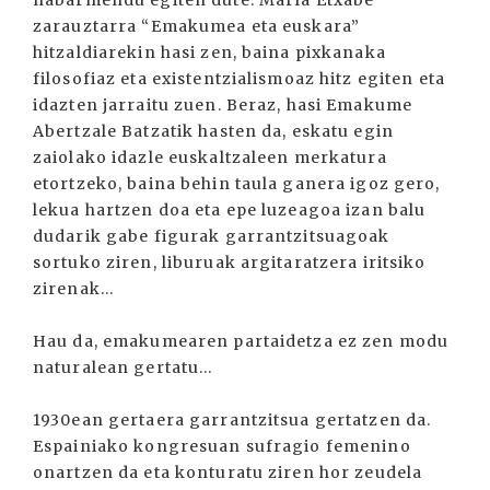
zarauztarra “Emakumea eta euskara”
hitzaldiarekin hasi zen, baina pixkanaka
filosofiaz eta existentzialismoaz hitz egiten eta
idazten jarraitu zuen. Beraz, hasi Emakume
Abertzale Batzatik hasten da, eskatu egin
zaiolako idazle euskaltzaleen merkatura
etortzeko, baina behin taula ganera igoz gero,
lekua hartzen doa eta epe luzeagoa izan balu
dudarik gabe figurak garrantzitsuagoak
sortuko ziren, liburuak argitaratzera iritsiko
zirenak...
Hau da, emakumearen partaidetza ez zen modu
naturalean gertatu...
1930ean gertaera garrantzitsua gertatzen da.
Espainiako kongresuan sufragio femenino
onartzen da eta konturatu ziren hor zeudela