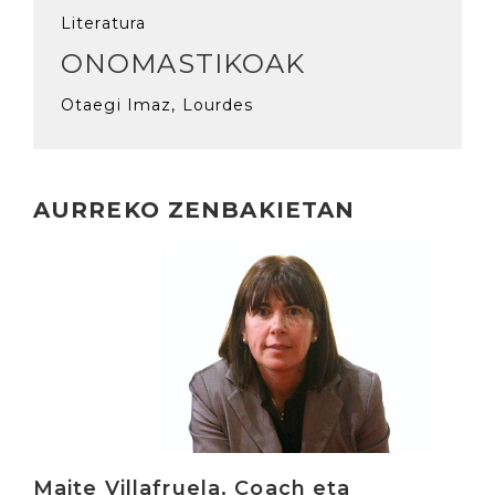
Literatura
ONOMASTIKOAK
Otaegi Imaz, Lourdes
AURREKO ZENBAKIETAN
Irakurri
Maite Villafruela. Coach eta