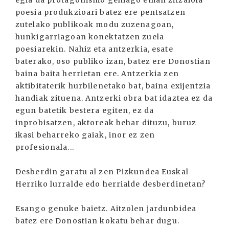
poesia produkzioari batez ere pentsatzen
zutelako publikoak modu zuzenagoan,
hunkigarriagoan konektatzen zuela
poesiarekin. Nahiz eta antzerkia, esate
baterako, oso publiko izan, batez ere Donostian
baina baita herrietan ere. Antzerkia zen
aktibitaterik hurbilenetako bat, baina exijentzia
handiak zituena. Antzerki obra bat idaztea ez da
egun batetik bestera egiten, ez da
inprobisatzen, aktoreak behar dituzu, buruz
ikasi beharreko gaiak, inor ez zen
profesionala...
Desberdin garatu al zen Pizkundea Euskal
Herriko lurralde edo herrialde desberdinetan?
Esango genuke baietz. Aitzolen jardunbidea
batez ere Donostian kokatu behar dugu.