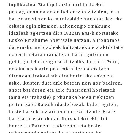
inplikazioa. Eta inplikazio hori lortzeko
protagonismoa eman behar izan zitzaien, leku
bat eman zieten komunikabideetan eta idazteko
eskatu egin zitzaien. Lehenengo emakume
idazleak agertzen dira 1922an EAJ-k sortutako
Eusko Emakume Abertzale Batzan. Autonomoa
da, emakume idazleak bultzatzeko eta aktibitate
ezberdinetara eramateko, baina gutxi edo
gehiago, lehenengo sustatzailea hori da. Gero,
emakumeak arlo profesionalera ateratzen
direnean, irakasleak dira horietako asko eta
asko, ikusten dute arlo batean non nor badiren,
ahots bat duten eta arlo funtzional horietatik
(ama eta irakasle) pixkanaka bidea irekitzen
joaten zaie. Batzuk idazle bezala bidea egiten,
beste batzuk hizlari, edo errezitatzaile. Esate
baterako, esan dudan Kursaaleko ekitaldi
horretan Barrena andereñoa eta beste
nabarmendu egiten dute. María Etxabe