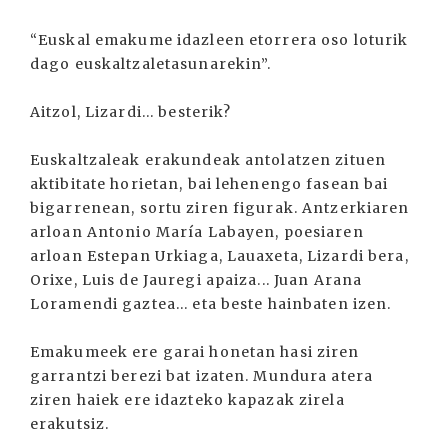
“Euskal emakume idazleen etorrera oso loturik
dago euskaltzaletasunarekin”.
Aitzol, Lizardi... besterik?
Euskaltzaleak erakundeak antolatzen zituen
aktibitate horietan, bai lehenengo fasean bai
bigarrenean, sortu ziren figurak. Antzerkiaren
arloan Antonio María Labayen, poesiaren
arloan Estepan Urkiaga, Lauaxeta, Lizardi bera,
Orixe, Luis de Jauregi apaiza... Juan Arana
Loramendi gaztea... eta beste hainbaten izen.
Emakumeek ere garai honetan hasi ziren
garrantzi berezi bat izaten. Mundura atera
ziren haiek ere idazteko kapazak zirela
erakutsiz.