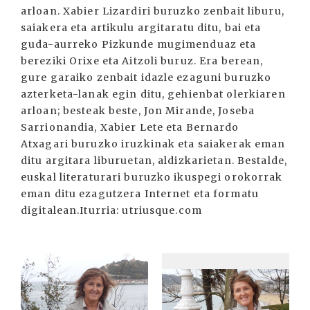
arloan. Xabier Lizardiri buruzko zenbait liburu,
saiakera eta artikulu argitaratu ditu, bai eta
guda-aurreko Pizkunde mugimenduaz eta
bereziki Orixe eta Aitzoli buruz. Era berean,
gure garaiko zenbait idazle ezaguni buruzko
azterketa-lanak egin ditu, gehienbat olerkiaren
arloan; besteak beste, Jon Mirande, Joseba
Sarrionandia, Xabier Lete eta Bernardo
Atxagari buruzko iruzkinak eta saiakerak eman
ditu argitara liburuetan, aldizkarietan. Bestalde,
euskal literaturari buruzko ikuspegi orokorrak
eman ditu ezagutzera Internet eta formatu
digitalean.Iturria: utriusque.com