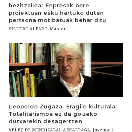
hezitzailea: Enpresak bere
proiektuan esku hartuko duten
pertsona motibatuak behar ditu
SILLERO ALFARO, Maider
Irakurri
Leopoldo Zugaza. Eragile kulturala:
Totalitarismoa ez da goizeko
dutxarekin desagertzen
VELEZ DE MENDIZABAL AZKARRAGA, Josemari