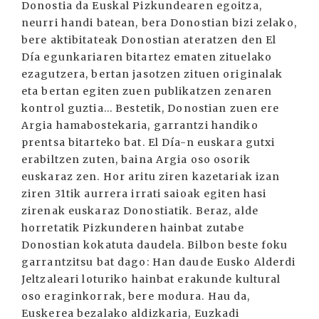
Donostia da Euskal Pizkundearen egoitza,
neurri handi batean, bera Donostian bizi zelako,
bere aktibitateak Donostian ateratzen den El
Día egunkariaren bitartez ematen zituelako
ezagutzera, bertan jasotzen zituen originalak
eta bertan egiten zuen publikatzen zenaren
kontrol guztia... Bestetik, Donostian zuen ere
Argia hamabostekaria, garrantzi handiko
prentsa bitarteko bat. El Día-n euskara gutxi
erabiltzen zuten, baina Argia oso osorik
euskaraz zen. Hor aritu ziren kazetariak izan
ziren 31tik aurrera irrati saioak egiten hasi
zirenak euskaraz Donostiatik. Beraz, alde
horretatik Pizkunderen hainbat zutabe
Donostian kokatuta daudela. Bilbon beste foku
garrantzitsu bat dago: Han daude Eusko Alderdi
Jeltzaleari loturiko hainbat erakunde kultural
oso eraginkorrak, bere modura. Hau da,
Euskerea bezalako aldizkaria, Euzkadi