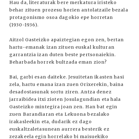
Hau da, literaturak bere merkatura iristeko
behar zituen prozesu horien antolatzaile bezala
protagonismo osoa dagokio epe horretan
(1930-1936).
Aitzol Gasteizko apaiztegian egon zen, bertan
hartu-emanak izan zituen euskal kulturan
garrantzia izan duten beste pertsonaiekin.
Beharbada horrek bultzada eman zion?
Bai, garbi esan daiteke. Jesuitetan ikasten hasi
zela, hartu emana izan zuen Orixerekin, baina
desadostasunak sortu ziren. Antza denez
jarraibidea itxi zioten Josulagundian eta hala
Gasteizko mintegira joan zen. Han bat egin
zuen Barandiaran eta Lekuona bezalako
irakasleekin eta, dudarik ez dago
euskaltzaletasunean aurrera besterik ez
zezakeela egin horrelako bi maisuekiko