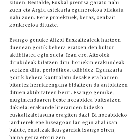
zituen. Bestalde, Euskal prentsa garatu nahi
zuen eta Argia astekaria egunerokoa bilakatu
nahi zuen. Bere proiektuek, beraz, zenbait
konkrezioa dituzte.
Esango genuke Aitzol Euskaltzaleak hartzen
duenean goitik behera eratzen den kultur
aktibitatea egin zuela. Izan ere, Aitzolek
dirubideak bilatzen ditu, horiekin erakundeak
sortzen ditu, periodikoa, adibidez. Egunkaria
goitik behera kontrolatu dezake eta horren
bitartez herriarengana bidaltzen du antolatzen
dituen aktibitateen berri. Esango genuke,
mugimenduaren beste norabidea bultzatzen
dakiela: erakunde literarioen bidezko
euskaltzaletasuna eragiten daki. Bi norabideko
jarduerek epe luzeagoan lan egin ahal izan
balute, emaitzak ikusgarriak izango ziren,
baina gerra etorri zen.