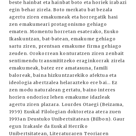
beste hainbat eta hainbat boto eta horiek irabazi
egin behar zirela. Boto merkatu bat bezala
agertu ziren emakumeak eta horregatik hasi
zen emakumeari protagonismo gehiago
ematen. Momentu horretan esaterako, Eusko
Ikaskuntzan, bat-batean, emakume gehiago
sartu ziren, prentsan emakume firma gehiago
zeuden. Orokorrean konturatzen ziren zenbait
sentimendu transmititzeko eraginkorrak zirela
emakumeak, batez ere amatasuna, famili
baloreak, baina hizkuntzarekiko afektua eta
ideologia abertzalea helarazteko ere bai... Ez
zen modu naturalean gertatu, baino interes
horien ondorioz lehen emakume idazleak
agertu ziren plazara. Lourdes Otaegi (Beizama,
1959) Euskal Filologian doktoretza atera zuen
1993an Deustuko Unibertsitatean (Bilbon). Gaur
egun Irakasle da Euskal Herriko
Unibertsitatean, Literaturaren Teoriaren