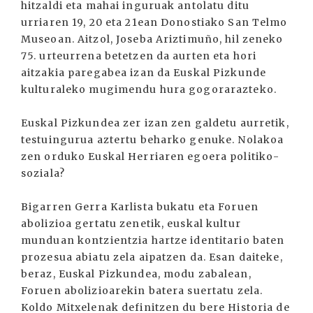
hitzaldi eta mahai inguruak antolatu ditu
urriaren 19, 20 eta 21ean Donostiako San Telmo
Museoan. Aitzol, Joseba Ariztimuño, hil zeneko
75. urteurrena betetzen da aurten eta hori
aitzakia paregabea izan da Euskal Pizkunde
kulturaleko mugimendu hura gogorarazteko.
Euskal Pizkundea zer izan zen galdetu aurretik,
testuingurua aztertu beharko genuke. Nolakoa
zen orduko Euskal Herriaren egoera politiko-
soziala?
Bigarren Gerra Karlista bukatu eta Foruen
abolizioa gertatu zenetik, euskal kultur
munduan kontzientzia hartze identitario baten
prozesua abiatu zela aipatzen da. Esan daiteke,
beraz, Euskal Pizkundea, modu zabalean,
Foruen abolizioarekin batera suertatu zela.
Koldo Mitxelenak definitzen du bere Historia de