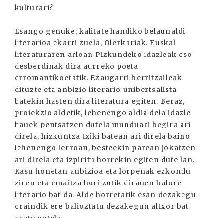
kulturari?
Esango genuke, kalitate handiko belaunaldi
literarioa ekarri zuela, Olerkariak. Euskal
literaturaren arloan Pizkundeko idazleak oso
desberdinak dira aurreko poeta
erromantikoetatik. Ezaugarri berritzaileak
dituzte eta anbizio literario unibertsalista
batekin hasten dira literatura egiten. Beraz,
proiekzio aldetik, lehenengo aldia dela idazle
hauek pentsatzen dutela munduari begira ari
direla, hizkuntza txiki batean ari direla baino
lehenengo lerroan, besteekin parean jokatzen
ari direla eta izpiritu horrekin egiten dute lan.
Kasu honetan anbizioa eta lorpenak ezkondu
ziren eta emaitza hori zutik dirauen balore
literario bat da. Alde horretatik esan dezakegu
oraindik ere balioztatu dezakegun altxor bat
osatu zutela.