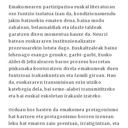
Emakumearen partizipazioa euskal literaturan
oso funtzio isolatua izan da, kondizionamendu
jakin batzuekin ematen dena, baina modu
zabalean, belaunaldiak eta idazle taldeak
garatzen diren momentua hauxe da. Neurri
batean euskararen instituzionalizatze
prozesuarekin lotuta dago. Euskaltzaleak baino
lehenago esango genuke, garbi-garbi, Eusko
Alderdi Jeltzalearen barne prozesu horretan
pixkanaka konturatzen direla emakumeak duen
funtzioaz irakaskuntzan eta famili giroan. Hau
da, euskararen transmisioan ezin utziko
katebegia dela, bai seme-alabei transmititzeko
eta bai euskal eskoletan irakasle izateko.
Orduan hor hasten da emakumea protagonismo
bat hartzen eta protagonismo horren izenean
leku bat ematen zaio prentsan, irratigintzan, eta