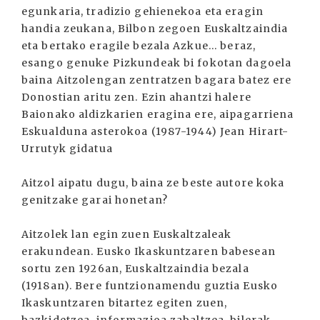
egunkaria, tradizio gehienekoa eta eragin
handia zeukana, Bilbon zegoen Euskaltzaindia
eta bertako eragile bezala Azkue... beraz,
esango genuke Pizkundeak bi fokotan dagoela
baina Aitzolengan zentratzen bagara batez ere
Donostian aritu zen. Ezin ahantzi halere
Baionako aldizkarien eragina ere, aipagarriena
Eskualduna asterokoa (1987-1944) Jean Hirart-
Urrutyk gidatua
Aitzol aipatu dugu, baina ze beste autore koka
genitzake garai honetan?
Aitzolek lan egin zuen Euskaltzaleak
erakundean. Eusko Ikaskuntzaren babesean
sortu zen 1926an, Euskaltzaindia bezala
(1918an). Bere funtzionamendu guztia Eusko
Ikaskuntzaren bitartez egiten zuen,
bazkidetzea, informazioa zabaltzea, bilerak...