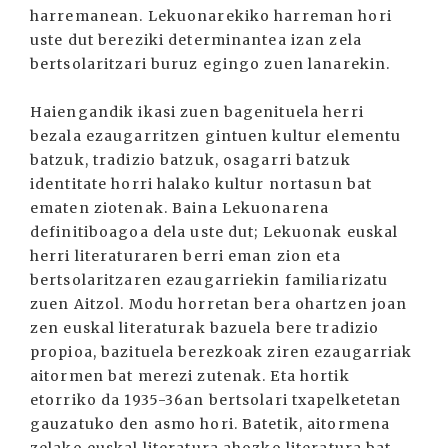
harremanean. Lekuonarekiko harreman hori
uste dut bereziki determinantea izan zela
bertsolaritzari buruz egingo zuen lanarekin.
Haiengandik ikasi zuen bagenituela herri
bezala ezaugarritzen gintuen kultur elementu
batzuk, tradizio batzuk, osagarri batzuk
identitate horri halako kultur nortasun bat
ematen ziotenak. Baina Lekuonarena
definitiboagoa dela uste dut; Lekuonak euskal
herri literaturaren berri eman zion eta
bertsolaritzaren ezaugarriekin familiarizatu
zuen Aitzol. Modu horretan bera ohartzen joan
zen euskal literaturak bazuela bere tradizio
propioa, bazituela berezkoak ziren ezaugarriak
aitormen bat merezi zutenak. Eta hortik
etorriko da 1935-36an bertsolari txapelketetan
gauzatuko den asmo hori. Batetik, aitormena
zelako euskal literatura ahozko literatura bat