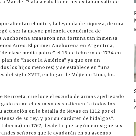
 a Mar del Plata a caballo no necesitaban salir de
que alientan el mito y la leyenda de riqueza, de una
legó a ser la mayor potencia económica de
 los Anchorena amasaron una fortuna tan inmensa
Buenos Aires. El primer Anchorena en Argentina,
I
de clase media pobre” el 15 de febrero de 1734 en
n plan de “hacer la América” ya que era un
dos los hijos menores) y se establece en “una
del siglo XVIII, en lugar de Méjico o Lima, los
 Berroeta, que luce el escudo de armas ajedrezado
orgado como ellos mismos sostienen “a todos los
u actuación en la batalla de Navas en 1212 por el
fensa de su rey, y por su carácter de hidalgos”.
I
 taberna) en 1767, desde la que según consigue sus
grandes señores que le ayudarán en su ascenso.