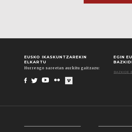
EUSKO IKASKUNTZAREKIN
EGIN E
ELKARTU
BAZKID
Hurrengo sareetan aurkitu gaitzazu:
BAZKIDE 
Facebook
Twitter
Youtube
Flickr
Vimeo