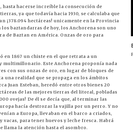
I
, hasta hacerse increíble la consecución de
ierras, ya que todavía hacia 1930, se calculaba que
ían ¡378.094 hectáreas! unicamente en la Provincia
a los baztandarras de hoy, los Anchorena son uno
ura de Baztan en América. Onzas de oro para
ó en 1867 un chiste en el que retrata a un
y multimillonario. Este Anchorena proponía nada
es con sus onzas de oro, en lugar de bloques de
ta una realidad que se propaga en los ámbitos
arca Juan Esteban, heredó entre otros bienes 20
áreas de las mejores tierras del litoral, pobladas
00 ovejas! De él se decía que, al terminar las
ropa hacía destrozar la vajilla por un perro. Y no
nían a Europa, llevaban en el barco a criados,
 y vacas, para tener huevos y leche fresca. Habrá
ue llama la atención hasta el asombro.