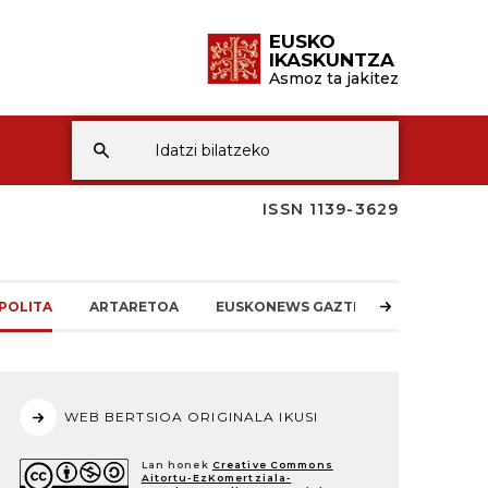
EUSKO
IKASKUNTZA
Asmoz ta jakitez
ISSN 1139-3629
POLITA
ARTARETOA
EUSKONEWS GAZTEA
WEB BERTSIOA ORIGINALA IKUSI
Lan honek
Creative Commons
Aitortu-EzKomertziala-