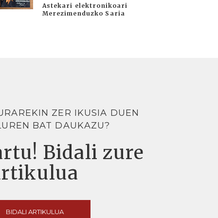
Astekari elektronikoari
Merezimenduzko Saria
URAREKIN ZER IKUSIA DUEN
LUREN BAT DAUKAZU?
rtu! Bidali zure
artikulua
BIDALI ARTIKULUA