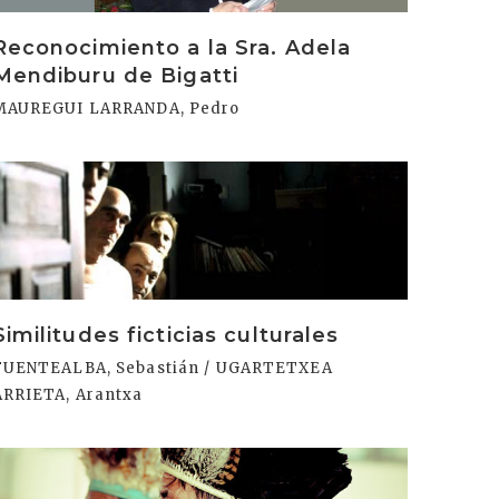
Reconocimiento a la Sra. Adela
Mendiburu de Bigatti
MAUREGUI LARRANDA, Pedro
rakurri
Similitudes ficticias culturales
FUENTEALBA, Sebastián / UGARTETXEA
ARRIETA, Arantxa
rakurri