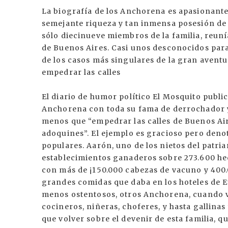
La biografía de los Anchorena es apasionante
semejante riqueza y tan inmensa posesión de t
sólo diecinueve miembros de la familia, reun
de Buenos Aires. Casi unos desconocidos par
de los casos más singulares de la gran avent
empedrar las calles
El diario de humor político El Mosquito public
Anchorena con toda su fama de derrochador 
menos que “empedrar las calles de Buenos Air
adoquines”. El ejemplo es gracioso pero deno
populares. Aarón, uno de los nietos del patri
establecimientos ganaderos sobre 273.600 hect
con más de ¡150.000 cabezas de vacuno y 400.0
grandes comidas que daba en los hoteles de Eu
menos ostentosos, otros Anchorena, cuando ve
cocineros, niñeras, choferes, y hasta gallinas
que volver sobre el devenir de esta familia, q