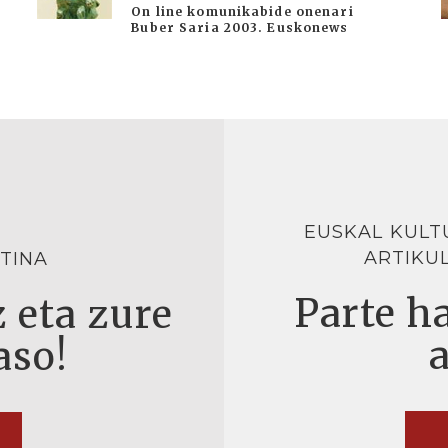
On line komunikabide onenari
Buber Saria 2003. Euskonews
EUSKAL KULT
ARTIKU
TINA
Parte ha
 eta zure
aso!