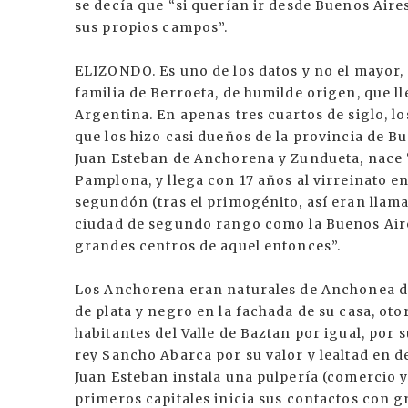
se decía que “si querían ir desde Buenos Aires
sus propios campos”.
ELIZONDO. Es uno de los datos y no el mayor, 
familia de Berroeta, de humilde origen, que l
Argentina. En apenas tres cuartos de siglo,
que los hizo casi dueños de la provincia de 
Juan Esteban de Anchorena y Zundueta, nace “
Pamplona, y llega con 17 años al virreinato e
segundón (tras el primogénito, así eran llama
ciudad de segundo rango como la Buenos Aires 
grandes centros de aquel entonces”.
Los Anchorena eran naturales de Anchonea de
de plata y negro en la fachada de su casa, ot
habitantes del Valle de Baztan por igual, por s
rey Sancho Abarca por su valor y lealtad en de
Juan Esteban instala una pulpería (comercio y
primeros capitales inicia sus contactos con 