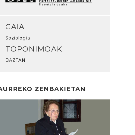
PartekatuBerdin 3.0 Espainia
lizentzia dauka.
GAIA
Soziologia
TOPONIMOAK
BAZTAN
AURREKO ZENBAKIETAN
rakurri