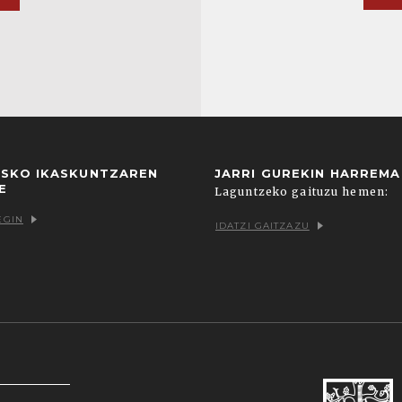
USKO IKASKUNTZAREN
JARRI GUREKIN HARREM
E
Laguntzeko gaituzu hemen:
EGIN
IDATZI GAITZAZU