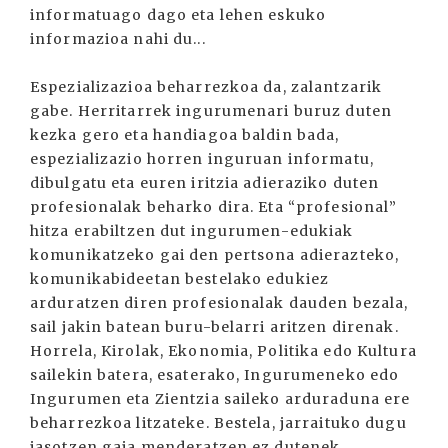
informatuago dago eta lehen eskuko
informazioa nahi du...
Espezializazioa beharrezkoa da, zalantzarik
gabe. Herritarrek ingurumenari buruz duten
kezka gero eta handiagoa baldin bada,
espezializazio horren inguruan informatu,
dibulgatu eta euren iritzia adieraziko duten
profesionalak beharko dira. Eta “profesional”
hitza erabiltzen dut ingurumen-edukiak
komunikatzeko gai den pertsona adierazteko,
komunikabideetan bestelako edukiez
arduratzen diren profesionalak dauden bezala,
sail jakin batean buru-belarri aritzen direnak.
Horrela, Kirolak, Ekonomia, Politika edo Kultura
sailekin batera, esaterako, Ingurumeneko edo
Ingurumen eta Zientzia saileko arduraduna ere
beharrezkoa litzateke. Bestela, jarraituko dugu
jasotzen gaia menderatzen ez dutenek