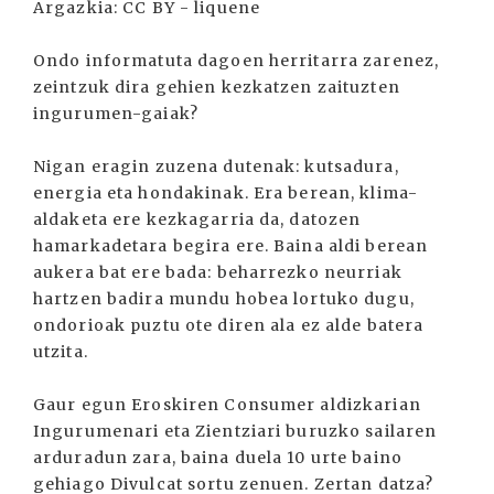
Argazkia: CC BY - liquene
Ondo informatuta dagoen herritarra zarenez,
zeintzuk dira gehien kezkatzen zaituzten
ingurumen-gaiak?
Nigan eragin zuzena dutenak: kutsadura,
energia eta hondakinak. Era berean, klima-
aldaketa ere kezkagarria da, datozen
hamarkadetara begira ere. Baina aldi berean
aukera bat ere bada: beharrezko neurriak
hartzen badira mundu hobea lortuko dugu,
ondorioak puztu ote diren ala ez alde batera
utzita.
Gaur egun Eroskiren Consumer aldizkarian
Ingurumenari eta Zientziari buruzko sailaren
arduradun zara, baina duela 10 urte baino
gehiago Divulcat sortu zenuen. Zertan datza?