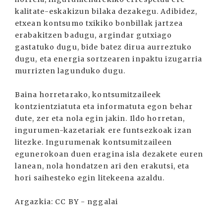
kalitate-eskakizun bilaka dezakegu. Adibidez,
etxean kontsumo txikiko bonbillak jartzea
erabakitzen badugu, argindar gutxiago
gastatuko dugu, bide batez dirua aurreztuko
dugu, eta energia sortzearen inpaktu izugarria
murrizten lagunduko dugu.
Baina horretarako, kontsumitzaileek
kontzientziatuta eta informatuta egon behar
dute, zer eta nola egin jakin. Ildo horretan,
ingurumen-kazetariak ere funtsezkoak izan
litezke. Ingurumenak kontsumitzaileen
egunerokoan duen eragina isla dezakete euren
lanean, nola hondatzen ari den erakutsi, eta
hori saihesteko egin litekeena azaldu.
Argazkia: CC BY - nggalai