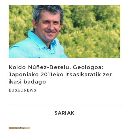
Irakurri
Koldo Núñez-Betelu. Geologoa:
Japoniako 2011eko itsasikaratik zer
ikasi badago
EUSKONEWS
SARIAK