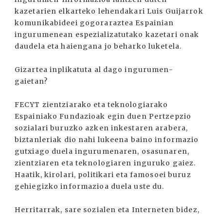
kazetarien elkarteko lehendakari Luis Guijarrok
komunikabideei gogoraraztea Espainian
ingurumenean espezializatutako kazetari onak
daudela eta haiengana jo beharko luketela.
Gizartea inplikatuta al dago ingurumen-
gaietan?
FECYT zientziarako eta teknologiarako
Espainiako Fundazioak egin duen Pertzepzio
sozialari buruzko azken inkestaren arabera,
biztanleriak dio nahi lukeena baino informazio
gutxiago duela ingurumenaren, osasunaren,
zientziaren eta teknologiaren inguruko gaiez.
Haatik, kirolari, politikari eta famosoei buruz
gehiegizko informazioa duela uste du.
Herritarrak, sare sozialen eta Interneten bidez,