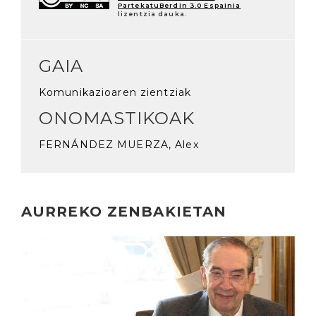
PartekatuBerdin 3.0 Espainia
lizentzia dauka.
GAIA
Komunikazioaren zientziak
ONOMASTIKOAK
FERNÁNDEZ MUERZA, Alex
AURREKO ZENBAKIETAN
Irakurri