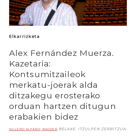
Elkarrizketa
Alex Fernández Muerza.
Kazetaria:
Kontsumitzaileok
merkatu-joerak alda
ditzakegu erosterako
orduan hartzen ditugun
erabakien bidez
BELAXE. ITZULPEN ZERBITZUA
SILLERO ALFARO, MAIDER