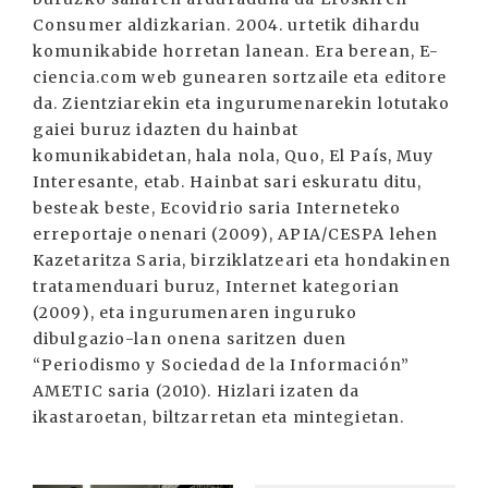
Consumer aldizkarian. 2004. urtetik dihardu
komunikabide horretan lanean. Era berean, E-
ciencia.com web gunearen sortzaile eta editore
da. Zientziarekin eta ingurumenarekin lotutako
gaiei buruz idazten du hainbat
komunikabidetan, hala nola, Quo, El País, Muy
Interesante, etab. Hainbat sari eskuratu ditu,
besteak beste, Ecovidrio saria Interneteko
erreportaje onenari (2009), APIA/CESPA lehen
Kazetaritza Saria, birziklatzeari eta hondakinen
tratamenduari buruz, Internet kategorian
(2009), eta ingurumenaren inguruko
dibulgazio-lan onena saritzen duen
“Periodismo y Sociedad de la Información”
AMETIC saria (2010). Hizlari izaten da
ikastaroetan, biltzarretan eta mintegietan.