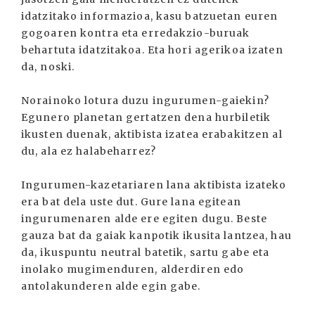
idatzitako informazioa, kasu batzuetan euren
gogoaren kontra eta erredakzio-buruak
behartuta idatzitakoa. Eta hori agerikoa izaten
da, noski.
Norainoko lotura duzu ingurumen-gaiekin?
Egunero planetan gertatzen dena hurbiletik
ikusten duenak, aktibista izatea erabakitzen al
du, ala ez halabeharrez?
Ingurumen-kazetariaren lana aktibista izateko
era bat dela uste dut. Gure lana egitean
ingurumenaren alde ere egiten dugu. Beste
gauza bat da gaiak kanpotik ikusita lantzea, hau
da, ikuspuntu neutral batetik, sartu gabe eta
inolako mugimenduren, alderdiren edo
antolakunderen alde egin gabe.