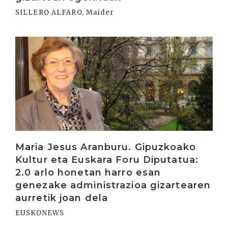
SILLERO ALFARO, Maider
Irakurri
Maria Jesus Aranburu. Gipuzkoako
Kultur eta Euskara Foru Diputatua:
2.0 arlo honetan harro esan
genezake administrazioa gizartearen
aurretik joan dela
EUSKONEWS