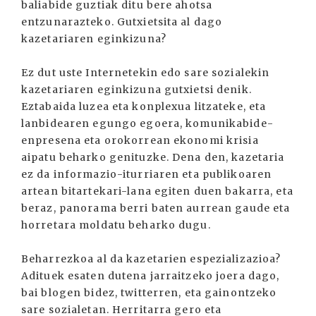
baliabide guztiak ditu bere ahotsa
entzunarazteko. Gutxietsita al dago
kazetariaren eginkizuna?
Ez dut uste Internetekin edo sare sozialekin
kazetariaren eginkizuna gutxietsi denik.
Eztabaida luzea eta konplexua litzateke, eta
lanbidearen egungo egoera, komunikabide-
enpresena eta orokorrean ekonomi krisia
aipatu beharko genituzke. Dena den, kazetaria
ez da informazio-iturriaren eta publikoaren
artean bitartekari-lana egiten duen bakarra, eta
beraz, panorama berri baten aurrean gaude eta
horretara moldatu beharko dugu.
Beharrezkoa al da kazetarien espezializazioa?
Adituek esaten dutena jarraitzeko joera dago,
bai blogen bidez, twitterren, eta gainontzeko
sare sozialetan. Herritarra gero eta