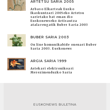
ARTETSU SARIA 2005
Arbaso Elkarteak Eusko
Ikaskuntzari 2005eko Artetsu
sarietako bat eman dio
Euskonewseko Artisautza
atalarengatik Buber Saria 2003
BUBER SARIA 2003
On line komunikabide onenari Buber
Saria 2003. Euskonews
ARGIA SARIA 1999
Astekari elektronikoari
Merezimenduzko Saria
EUSKONEWS BULETINA