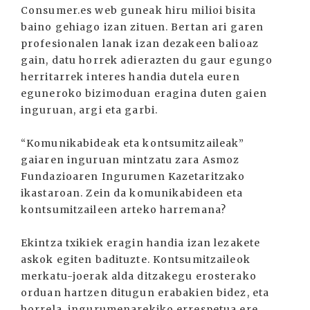
Consumer.es web guneak hiru milioi bisita
baino gehiago izan zituen. Bertan ari garen
profesionalen lanak izan dezakeen balioaz
gain, datu horrek adierazten du gaur egungo
herritarrek interes handia dutela euren
eguneroko bizimoduan eragina duten gaien
inguruan, argi eta garbi.
“Komunikabideak eta kontsumitzaileak”
gaiaren inguruan mintzatu zara Asmoz
Fundazioaren Ingurumen Kazetaritzako
ikastaroan. Zein da komunikabideen eta
kontsumitzaileen arteko harremana?
Ekintza txikiek eragin handia izan lezakete
askok egiten badituzte. Kontsumitzaileok
merkatu-joerak alda ditzakegu erosterako
orduan hartzen ditugun erabakien bidez, eta
horrela, ingurumenarekiko errespetua ere