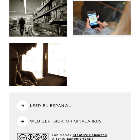
LEER EN ESPAÑOL
WEB BERTSIOA ORIGINALA IKUSI
Lan honek
Creative Commons
Aitortu-EzKomertziala-