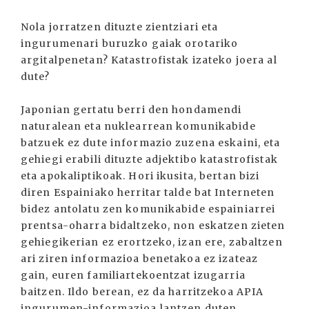
Nola jorratzen dituzte zientziari eta
ingurumenari buruzko gaiak orotariko
argitalpenetan? Katastrofistak izateko joera al
dute?
Japonian gertatu berri den hondamendi
naturalean eta nuklearrean komunikabide
batzuek ez dute informazio zuzena eskaini, eta
gehiegi erabili dituzte adjektibo katastrofistak
eta apokaliptikoak. Hori ikusita, bertan bizi
diren Espainiako herritar talde bat Interneten
bidez antolatu zen komunikabide espainiarrei
prentsa-oharra bidaltzeko, non eskatzen zieten
gehiegikerian ez erortzeko, izan ere, zabaltzen
ari ziren informazioa benetakoa ez izateaz
gain, euren familiartekoentzat izugarria
baitzen. Ildo berean, ez da harritzekoa APIA
ingurumen-informazioa lantzen duten