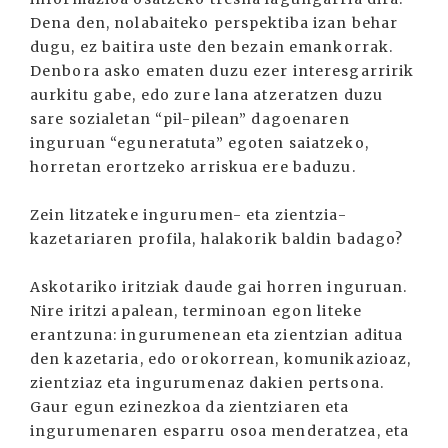
Dena den, nolabaiteko perspektiba izan behar
dugu, ez baitira uste den bezain emankorrak.
Denbora asko ematen duzu ezer interesgarririk
aurkitu gabe, edo zure lana atzeratzen duzu
sare sozialetan “pil-pilean” dagoenaren
inguruan “eguneratuta” egoten saiatzeko,
horretan erortzeko arriskua ere baduzu.
Zein litzateke ingurumen- eta zientzia-
kazetariaren profila, halakorik baldin badago?
Askotariko iritziak daude gai horren inguruan.
Nire iritzi apalean, terminoan egon liteke
erantzuna: ingurumenean eta zientzian aditua
den kazetaria, edo orokorrean, komunikazioaz,
zientziaz eta ingurumenaz dakien pertsona.
Gaur egun ezinezkoa da zientziaren eta
ingurumenaren esparru osoa menderatzea, eta