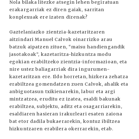
Nola bilaka litezke atsegin lehen begiratuan
erakargarriak ez diren gaiak, sarritan
konplexuak ere izaten direnak?
Gaztelaniazko zientzia-kazetaritzaren
aitzindari Manuel Calvok oinarrizko arau
batzuk aipatzen zituen, “maisu handiengandik
jasotakoak”, kazetaritza-hizkuntza modu
egokian erabiltzeko zientzia-informazioan, eta
nire ustez baliagarriak dira ingurumen-
kazetaritzan ere. Ildo horretan, hizkera zehatza
erabiltzea gomendatzen zuen Calvok, ahalik eta
anbiguotasun txikienarekin, labur eta argi
mintzatzea, eruditu ez izatea, esaldi bakunak
erabiltzea, subjektu, aditz eta osagarriarekin,
esaldiaren hasieran irakurleari esaten zaiona
bat etor dadila bukaerarekin, kontuz ibiltzea
hizkuntzaren erabilera okerrarekin, etab.