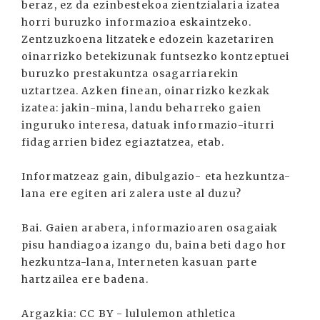
beraz, ez da ezinbestekoa zientzialaria izatea
horri buruzko informazioa eskaintzeko.
Zentzuzkoena litzateke edozein kazetariren
oinarrizko betekizunak funtsezko kontzeptuei
buruzko prestakuntza osagarriarekin
uztartzea. Azken finean, oinarrizko kezkak
izatea: jakin-mina, landu beharreko gaien
inguruko interesa, datuak informazio-iturri
fidagarrien bidez egiaztatzea, etab.
Informatzeaz gain, dibulgazio- eta hezkuntza-
lana ere egiten ari zalera uste al duzu?
Bai. Gaien arabera, informazioaren osagaiak
pisu handiagoa izango du, baina beti dago hor
hezkuntza-lana, Interneten kasuan parte
hartzailea ere badena.
Argazkia: CC BY - lululemon athletica