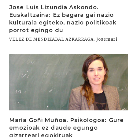
Jose Luis Lizundia Askondo.
Euskaltzaina: Ez bagara gai nazio
kulturala egiteko, nazio politikoak
porrot egingo du
VELEZ DE MENDIZABAL AZKARRAGA, Josemari
Irakurri
María Goñi Muñoa. Psikologoa: Gure
emozioak ez daude egungo
gizarteari egokituak