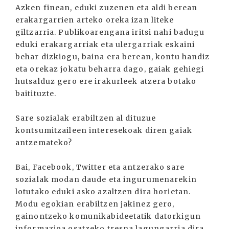
Azken finean, eduki zuzenen eta aldi berean
erakargarrien arteko oreka izan liteke
giltzarria. Publikoarengana iritsi nahi badugu
eduki erakargarriak eta ulergarriak eskaini
behar dizkiogu, baina era berean, kontu handiz
eta orekaz jokatu beharra dago, gaiak gehiegi
hutsalduz gero ere irakurleek atzera botako
baitituzte.
Sare sozialak erabiltzen al dituzue
kontsumitzaileen interesekoak diren gaiak
antzemateko?
Bai, Facebook, Twitter eta antzerako sare
sozialak modan daude eta ingurumenarekin
lotutako eduki asko azaltzen dira horietan.
Modu egokian erabiltzen jakinez gero,
gainontzeko komunikabideetatik datorkigun
informazioa osatzeko tresna lagungarria dira.