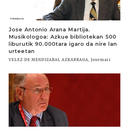
Jose Antonio Arana Martija.
Musikologoa: Azkue bibliotekan 500
liburutik 90.000tara igaro da nire lan
urteetan
VELEZ DE MENDIZABAL AZKARRAGA, Josemari
Irakurri