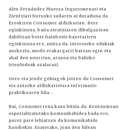
Alex Fernández Muerza Ingurumenari eta
Zientziari buruzko sailaren arduraduna da
Eroskiren Consumer aldizkarian. Bere
eginkizuna, baita zientziaren dibulgazioan
dabiltzan beste hainbeste kazetariren
eginkizuna ere, anitza da: intereseko edukiak
aurkeztu, modu erakargarri batean egin eta
ahal den neurrian, arazoa eta balizko
irtenbideak azalarazi.
Gero eta jende gehiagok jotzen du Consumer
eta antzeko aldizkarietara informazio
praktikoaren bila...
Bai, Consumerrena kasu bitxia da. Kontsumoan
espezializatutako komunikabidea bada ere,
parez pare lehiatzen da komunikabide
handiekin. Esaterako, joan den hilean