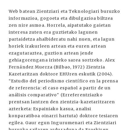
Web batean Zientziari eta Teknologiari buruzko
informazioa, gogoeta eta dibulgazioa biltzea
zen nire asmoa. Horrela, aipatutako gaietan
interesa zuten era guztietako lagunen
partaidetza ahalbideratu nahi nuen, eta lagun
horiek irakurleen artean eta euren artean
ezagutaraztea, guztion artean jende
gehiagorengana iristeko sarea sortzeko. Alex
Fernández Muerza (Bilbao, 1972) Zientzia
Kazetaritzan doktore EHUren eskutik (2004).
“Estudio del periodismo científico en la prensa
de referencia: el caso español a partir de un
análisis comparativo" (Erreferentziazko
prentsan lantzen den zientzia-kazetaritzaren
azterketa: Espainiako kasua, analisi
konparatiboa oinarri hartuta) doktore tesiaren
egilea. Gaur egun Ingurumenari eta Zientziari
buruzko sailaren arduraduna da Eroskiren