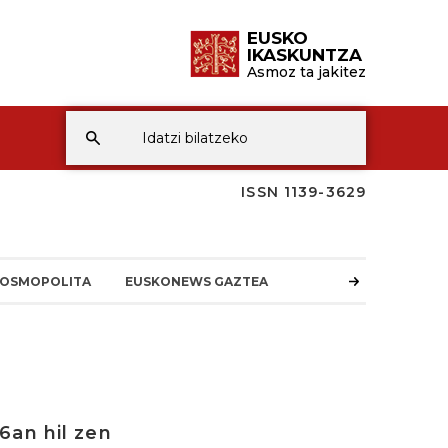
EUSKO
IKASKUNTZA
Asmoz ta jakitez
ISSN 1139-3629
OSMOPOLITA
EUSKONEWS GAZTEA
6an hil zen