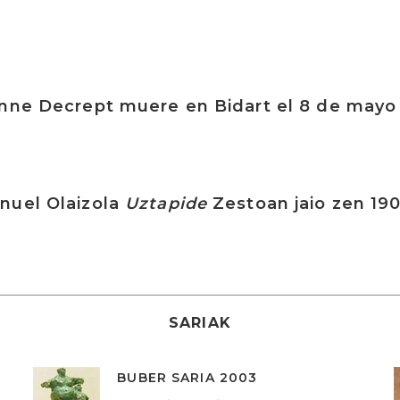
enne Decrept muere en Bidart el 8 de mayo
nuel Olaizola
Uztapide
Zestoan jaio zen 19
SARIAK
BUBER SARIA 2003