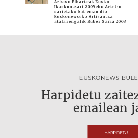
Arbaso Elkarteak Eusko
Ikaskuntzari 2005eko Artetsu
sarietako bat eman dio
Euskonewseko Artisautza
atalarengatik Buber Saria 2003
EUSKONEWS BULE
Harpidetu zaitez
emailean j
HARPIDETU