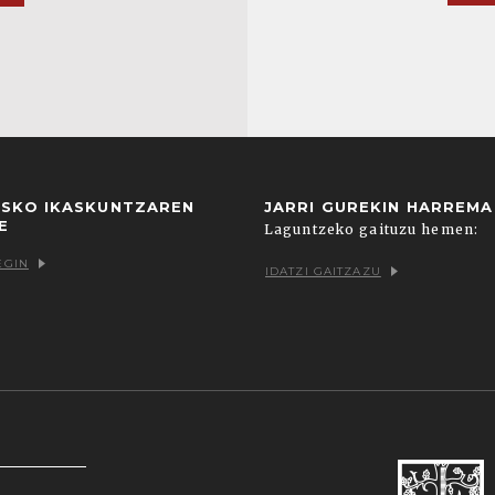
USKO IKASKUNTZAREN
JARRI GUREKIN HARREM
E
Laguntzeko gaituzu hemen:
EGIN
IDATZI GAITZAZU