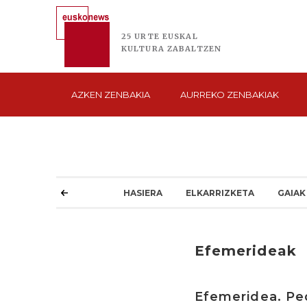
25 URTE
EUSKAL
KULTURA
ZABALTZEN
AZKEN
ZENBAKIA
AURREKO
ZENBAKIAK
HASIERA
ELKARRIZKETA
GAIAK
Efemerideak
Efemeridea. Ped