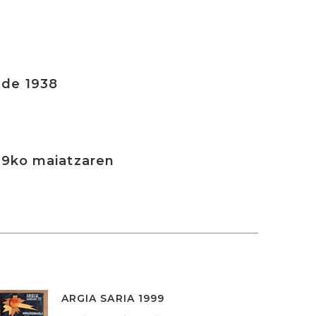
 de 1938
09ko maiatzaren
ARGIA SARIA 1999