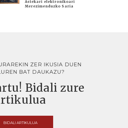
Astekari elektronikoari
Merezimenduzko Saria
URAREKIN ZER IKUSIA DUEN
LUREN BAT DAUKAZU?
rtu! Bidali zure
artikulua
BIDALI ARTIKULUA