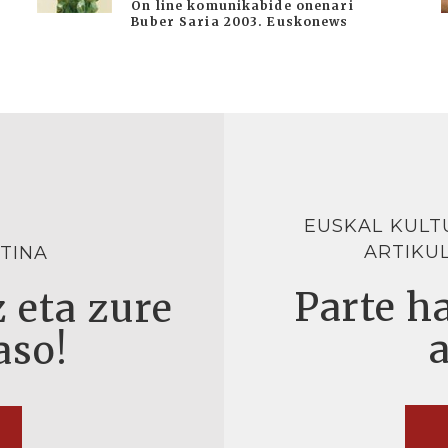
On line komunikabide onenari
Buber Saria 2003. Euskonews
EUSKAL KULT
ARTIKU
TINA
Parte ha
 eta zure
aso!