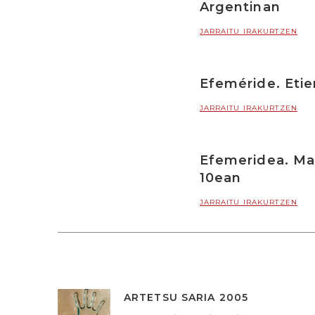
Argentinan
JARRAITU IRAKURTZEN
Efeméride. Eti
JARRAITU IRAKURTZEN
Efemeridea. Ma
10ean
JARRAITU IRAKURTZEN
ARTETSU SARIA 2005