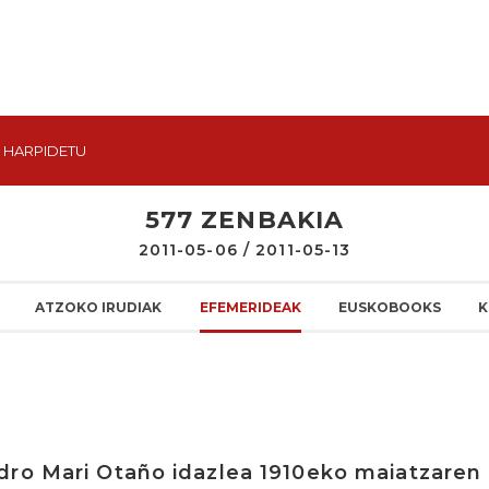
HARPIDETU
577 ZENBAKIA
2011-05-06 / 2011-05-13
ATZOKO IRUDIAK
EFEMERIDEAK
EUSKOBOOKS
K
ro Mari Otaño idazlea 1910eko maiatzaren 