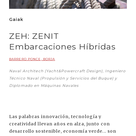
Gaiak
ZEH: ZENIT
Embarcaciones Híbridas
BARRERO PONCE, BORJA
Naval Architech (Yacht&Powercraft Design), Ingeniero
Técnico Naval (Propulsión y Servicios del Buque) y
Diplomado en Máquinas Navales
Las palabras innovación, tecnología y
creatividad llevan años en alza, junto con
desarrollo sostenible, economía verde... son