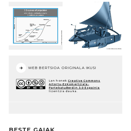
WEB BERTSIOA ORIGINALA IKUSI
Lan honek
Creative Commons
Aitortu-EzKomertziala-
PartekatuBerdin 3.0 Espainia
lizentzia dauka.
BESTE GAIAK