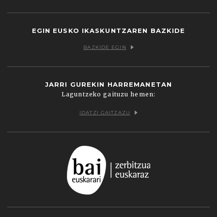
Facebook
Twitter
Youtube
Flickr
Vimeo
EGIN EUSKO IKASKUNTZAREN BAZKIDE
BAZKIDE EGIN
JARRI GUREKIN HARREMANETAN
Laguntzeko gaituzu hemen:
IDATZI GAITZAZU