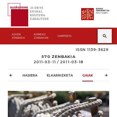
25 URTE
EUSKO
IKASKUNTZA
EUSKAL
Asmoz ta jakitez
KULTURA
ZABALTZEN
AZKEN
AURREKO
HARPIDETU
ZENBAKIA
ZENBAKIAK
ISSN 1139-3629
570 ZENBAKIA
2011-03-11 / 2011-03-18
HASIERA
ELKARRIZKETA
GAIAK
ATZOKO