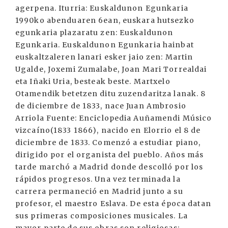
agerpena. Iturria: Euskaldunon Egunkaria
1990ko abenduaren 6ean, euskara hutsezko
egunkaria plazaratu zen: Euskaldunon
Egunkaria. Euskaldunon Egunkaria hainbat
euskaltzaleren lanari esker jaio zen: Martin
Ugalde, Joxemi Zumalabe, Joan Mari Torrealdai
eta Iñaki Uria, besteak beste. Martxelo
Otamendik betetzen ditu zuzendaritza lanak. 8
de diciembre de 1833, nace Juan Ambrosio
Arriola Fuente: Enciclopedia Auñamendi Músico
vizcaíno(1833 1866), nacido en Elorrio el 8 de
diciembre de 1833. Comenzó a estudiar piano,
dirigido por el organista del pueblo. Años más
tarde marchó a Madrid donde descolló por los
rápidos progresos. Una vez terminada la
carrera permaneció en Madrid junto a su
profesor, el maestro Eslava. De esta época datan
sus primeras composiciones musicales. La