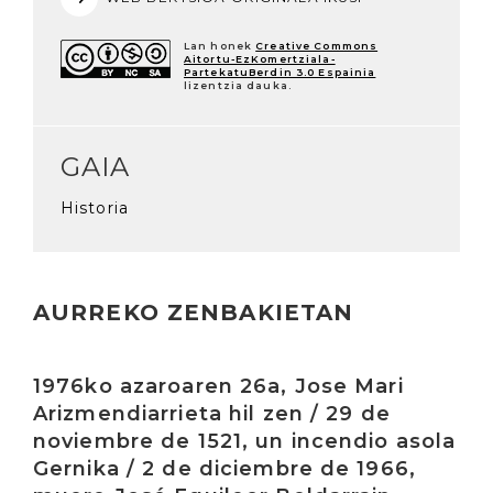
Lan honek
Creative Commons
Aitortu-EzKomertziala-
PartekatuBerdin 3.0 Espainia
lizentzia dauka.
GAIA
Historia
AURREKO ZENBAKIETAN
Irakurri
1976ko azaroaren 26a, Jose Mari
Arizmendiarrieta hil zen / 29 de
noviembre de 1521, un incendio asola
Gernika / 2 de diciembre de 1966,