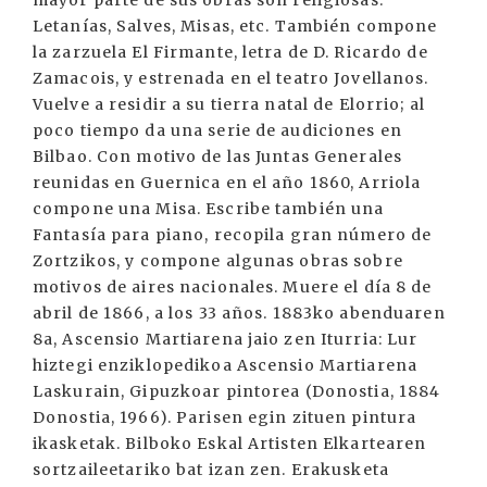
mayor parte de sus obras son religiosas:
Letanías, Salves, Misas, etc. También compone
la zarzuela El Firmante, letra de D. Ricardo de
Zamacois, y estrenada en el teatro Jovellanos.
Vuelve a residir a su tierra natal de Elorrio; al
poco tiempo da una serie de audiciones en
Bilbao. Con motivo de las Juntas Generales
reunidas en Guernica en el año 1860, Arriola
compone una Misa. Escribe también una
Fantasía para piano, recopila gran número de
Zortzikos, y compone algunas obras sobre
motivos de aires nacionales. Muere el día 8 de
abril de 1866, a los 33 años. 1883ko abenduaren
8a, Ascensio Martiarena jaio zen Iturria: Lur
hiztegi enziklopedikoa Ascensio Martiarena
Laskurain, Gipuzkoar pintorea (Donostia, 1884
Donostia, 1966). Parisen egin zituen pintura
ikasketak. Bilboko Eskal Artisten Elkartearen
sortzaileetariko bat izan zen. Erakusketa