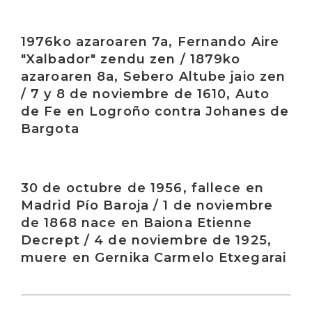
Irakurri
1976ko azaroaren 7a, Fernando Aire
"Xalbador" zendu zen / 1879ko
azaroaren 8a, Sebero Altube jaio zen
/ 7 y 8 de noviembre de 1610, Auto
de Fe en Logroño contra Johanes de
Bargota
Irakurri
30 de octubre de 1956, fallece en
Madrid Pío Baroja / 1 de noviembre
de 1868 nace en Baiona Etienne
Decrept / 4 de noviembre de 1925,
muere en Gernika Carmelo Etxegarai