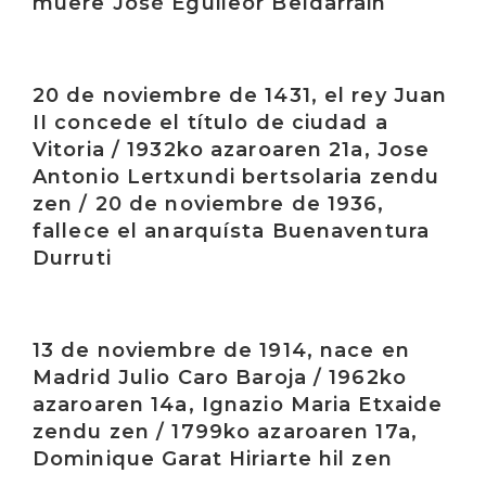
muere José Eguileor Beldarrain
Irakurri
20 de noviembre de 1431, el rey Juan
II concede el título de ciudad a
Vitoria / 1932ko azaroaren 21a, Jose
Antonio Lertxundi bertsolaria zendu
zen / 20 de noviembre de 1936,
fallece el anarquísta Buenaventura
Durruti
Irakurri
13 de noviembre de 1914, nace en
Madrid Julio Caro Baroja / 1962ko
azaroaren 14a, Ignazio Maria Etxaide
zendu zen / 1799ko azaroaren 17a,
Dominique Garat Hiriarte hil zen