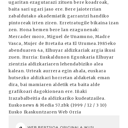
ugaritan ezagutarazi zituen bere koadroak,
baita sari ugari jaso ere. Bere jaioterrian
zabaldutako akademiatik garrantzi handiko
pintoreak irten ziren. Erretratugile bikaina izan
zen. Hona hemen bere lan ezagunenak:
Mercader moro, Miguel de Unamuno, Madre
Vasca, Mujer de Bretaña eta El Urumea.1985eko
abenduaren 4a, Elhuyar aldizkariak argia ikusi
zuen. Iturria: Euskaldunon Egunkaria Elhuyar
zientzia aldizkariaren lehendabiziko alea
kalean. Urteak aurrera egin ahala, euskara
hutsezko aldizkari horretan aldaketak eman
dira, bai mamiaren aldetik eta baita alde
grafikoari dagokionean ere. Iñaki
Irazabalbeitia da aldizkariko kudeatzailea.
Euskonews & Media 57.zbk (1999 / 12 / 3 10)
Eusko Ikaskuntzaren Web Orria
WEB BERTSIOA ORIGINALA IKUSI