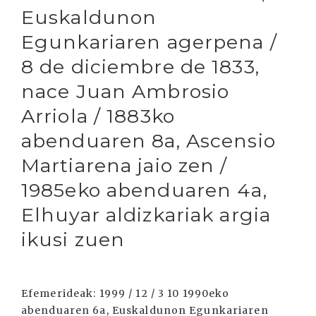
Euskaldunon
Egunkariaren agerpena /
8 de diciembre de 1833,
nace Juan Ambrosio
Arriola / 1883ko
abenduaren 8a, Ascensio
Martiarena jaio zen /
1985eko abenduaren 4a,
Elhuyar aldizkariak argia
ikusi zuen
Efemerideak: 1999 / 12 / 3 10 1990eko
abenduaren 6a, Euskaldunon Egunkariaren