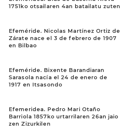
1751ko otsailaren 4an batailatu zuten
Irakurri
Efeméride. Nicolas Martínez Ortiz de
Zárate nace el 3 de febrero de 1907
en Bilbao
Irakurri
Efeméride. Bixente Barandiaran
Sarasola nacía el 24 de enero de
1917 en Itsasondo
Irakurri
Efemeridea. Pedro Mari Otaño
Barriola 1857ko urtarrilaren 26an jaio
zen Zizurkilen