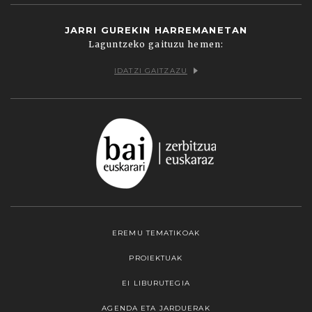
JARRI GUREKIN HARREMANETAN
Laguntzeko gaituzu hemen:
IDATZI GAITZAZU
EREMU TEMATIKOAK
PROIEKTUAK
EI LIBURUTEGIA
AGENDA ETA JARDUERAK