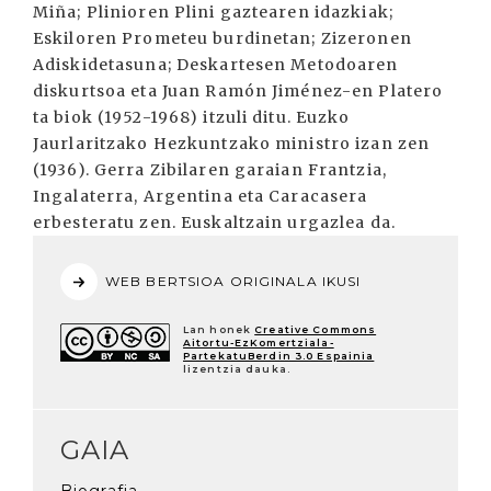
Miña; Plinioren Plini gaztearen idazkiak;
Eskiloren Prometeu burdinetan; Zizeronen
Adiskidetasuna; Deskartesen Metodoaren
diskurtsoa eta Juan Ramón Jiménez-en Platero
ta biok (1952-1968) itzuli ditu. Euzko
Jaurlaritzako Hezkuntzako ministro izan zen
(1936). Gerra Zibilaren garaian Frantzia,
Ingalaterra, Argentina eta Caracasera
erbesteratu zen. Euskaltzain urgazlea da.
WEB BERTSIOA ORIGINALA IKUSI
Lan honek
Creative Commons
Aitortu-EzKomertziala-
PartekatuBerdin 3.0 Espainia
lizentzia dauka.
GAIA