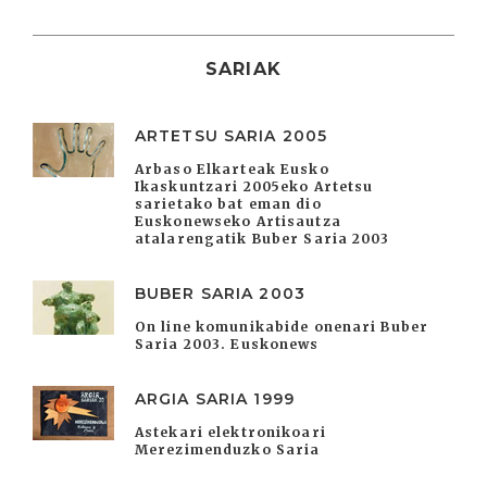
SARIAK
ARTETSU SARIA 2005
Arbaso Elkarteak Eusko
Ikaskuntzari 2005eko Artetsu
sarietako bat eman dio
Euskonewseko Artisautza
atalarengatik Buber Saria 2003
BUBER SARIA 2003
On line komunikabide onenari Buber
Saria 2003. Euskonews
ARGIA SARIA 1999
Astekari elektronikoari
Merezimenduzko Saria