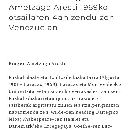
Ametzaga Aresti 1969ko
otsailaren 4an zendu zen
Venezuelan
Bingen Ametzaga Aresti.
Euskal idazle eta itzultzaile bizkaitarra (Algorta,
1901 - Caracas, 1969). Caracas eta Montevideoko
Unibertsitateetan zuzenbide-irakaslea izan zen.
Euskal adizkarietan ipuin, narrazio eta
saiakerak argitaratu zituen eta itzulpengintzan
nabarmendu zen: Wilde-ren Reading Baitegiko
leloa; Shakespeare-ren Hamlet eta
Danemark’eko Erregegaya; Goethe-ren Lur-