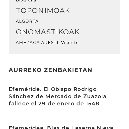
Biografia
TOPONIMOAK
ALGORTA
ONOMASTIKOAK
AMEZAGA ARESTI, Vicente
AURREKO ZENBAKIETAN
Irakurri
Efeméride. El Obispo Rodrigo
Sánchez de Mercado de Zuazola
fallece el 29 de enero de 1548
Irakurri
Efemeridea. Blas de Laserna Nieva